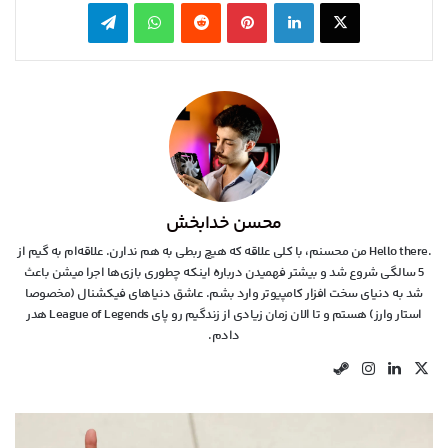
X
لینکدین
‫پین‌ترست
‫رددیت
واتس آپ
تلگرام
محسن خدابخش
.Hello there من محسنم، با کلی علاقه که هیچ ربطی به هم ندارن. علاقه‌ام به گیم از
5 سالگی شروع شد و بیشتر فهمیدن درباره اینکه چطوری بازی‌ها اجرا میشن باعث
شد به دنیای سخت افزار کامپیوتر وارد بشم. عاشق دنیاهای فیکشنال (مخصوصا
استار وارز) هستم و تا الان زمان زیادی از زندگیم رو پای League of Legends هدر
دادم.
X
لینکدین
اینستاگرام
استیم