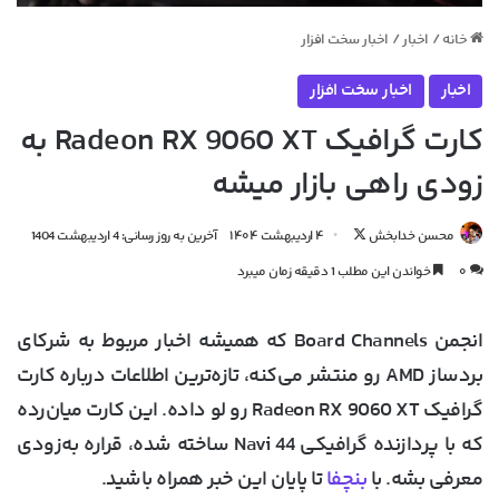
خانه
/
اخبار
/
اخبار سخت افزار
اخبار
اخبار سخت افزار
کارت گرافیک Radeon RX 9060 XT به
زودی راهی بازار میشه
دنبال
محسن خدابخش
۴ اردیبهشت ۱۴۰۴
آخرین به روز رسانی: 4 اردیبهشت 1404
کردن
۰
خواندن این مطلب 1 دقیقه زمان میبرد
در
X
انجمن Board Channels که همیشه اخبار مربوط به شرکای
بردساز AMD رو منتشر می‌کنه، تازه‌ترین اطلاعات درباره کارت
گرافیک
Radeon RX 9060 XT
رو لو داده. این کارت میان‌رده
که با پردازنده گرافیکی
Navi 44
ساخته شده، قراره به‌زودی
معرفی بشه. با
بنچفا
تا پایان این خبر همراه باشید.