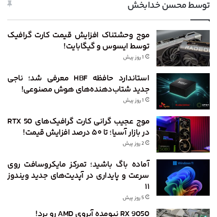
توسط محسن خدابخش
موج وحشتناک افزایش قیمت کارت گرافیک
توسط ایسوس و گیگابایت!
1 روز پیش
استاندارد حافظه HBF معرفی شد؛ ناجی
جدید شتاب‌دهنده‌های هوش مصنوعی!
1 روز پیش
موج عجیب گرانی کارت گرافیک‌های RTX 50
در بازار آسیا؛ تا ۵۰ درصد افزایش قیمت!
2 روز پیش
آماده باگ باشید؛ تمرکز مایکروسافت روی
سرعت و پایداری در آپدیت‌های جدید ویندوز
۱۱
5 روز پیش
RX 9050 نیومده آبروی AMD رو برد!