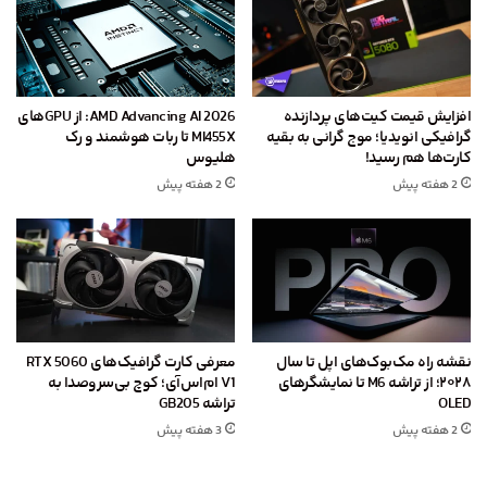
افزایش قیمت کیت‌های پردازنده
AMD Advancing AI 2026: از GPU‌های
گرافیکی انویدیا؛ موج گرانی به بقیه
MI455X تا ربات هوشمند و رک
کارت‌ها هم رسید!
هلیوس
2 هفته پیش
2 هفته پیش
نقشه راه مک‌بوک‌های اپل تا سال
معرفی کارت گرافیک‌های RTX 5060
۲۰۲۸؛ از تراشه M6 تا نمایشگرهای
V1 ام‌اس‌آی؛ کوچ بی‌سروصدا به
OLED
تراشه GB205
2 هفته پیش
3 هفته پیش