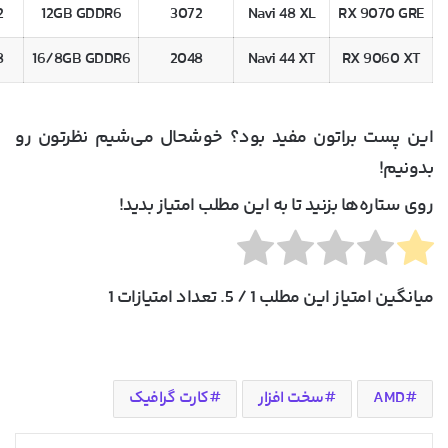
it
12GB GDDR6
3072
Navi 48 XL
RX 9070 GRE
it
16/8GB GDDR6
2048
Navi 44 XT
RX 9060 XT
این پست براتون مفید بود؟ خوشحال می‌شیم نظرتون رو
بدونیم!
روی ستاره‌ها بزنید تا به این مطلب امتیاز بدید!
میانگین امتیاز این مطلب
1
/ 5. تعداد امتیازات
1
AMD
سخت افزار
کارت گرافیک