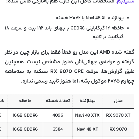
شنیدیم
. مشخصات کامل این کارت هم به‌تازگی فاش شده:
پردازنده
Navi 48 XL
با ۳۰۷۲ هسته
حافظه ۱۲ گیگابایتی GDDR6 با پهنای باند ۱۹۲ بیت و سرعت ۱۸
گیگابیت بر ثانیه
گفته شده AMD این مدل رو فعلاً فقط برای
بازار چین
در نظر
گرفته و عرضه‌ی جهانی‌اش هنوز مشخص نیست. همچنین
طبق گزارش‌ها، عرضه RX 9070 GRE ممکنه به
سه‌ماهه
چهارم ۲۰۲۵
موکول بشه، اما هنوز تأیید رسمی نداره.
مدل
پردازنده
تعداد هسته
حافظه
با
it
16GB GDDR6
4096
Navi 48 XTX
RX 9070 XT
it
16GB GDDR6
3584
Navi 48 XT
RX 9070