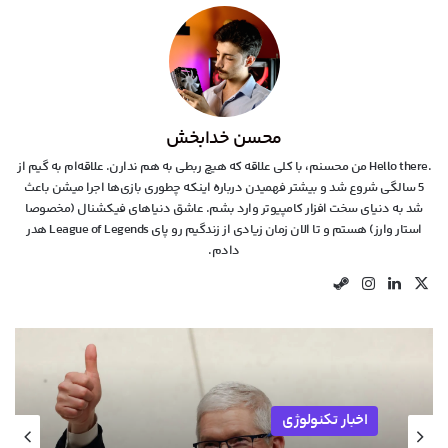
محسن خدابخش
.Hello there من محسنم، با کلی علاقه که هیچ ربطی به هم ندارن. علاقه‌ام به گیم از
5 سالگی شروع شد و بیشتر فهمیدن درباره اینکه چطوری بازی‌ها اجرا میشن باعث
شد به دنیای سخت افزار کامپیوتر وارد بشم. عاشق دنیاهای فیکشنال (مخصوصا
استار وارز) هستم و تا الان زمان زیادی از زندگیم رو پای League of Legends هدر
دادم.
X
لینکدین
اینستاگرام
استیم
اخبار سخت افزار