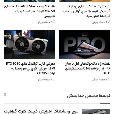
افزایش قیمت کیت‌های پردازنده
AMD Advancing AI 2026: از GPU‌های
گرافیکی انویدیا؛ موج گرانی به بقیه
MI455X تا ربات هوشمند و رک
کارت‌ها هم رسید!
هلیوس
2 هفته پیش
2 هفته پیش
نقشه راه مک‌بوک‌های اپل تا سال
معرفی کارت گرافیک‌های RTX 5060
۲۰۲۸؛ از تراشه M6 تا نمایشگرهای
V1 ام‌اس‌آی؛ کوچ بی‌سروصدا به
OLED
تراشه GB205
2 هفته پیش
3 هفته پیش
توسط محسن خدابخش
موج وحشتناک افزایش قیمت کارت گرافیک