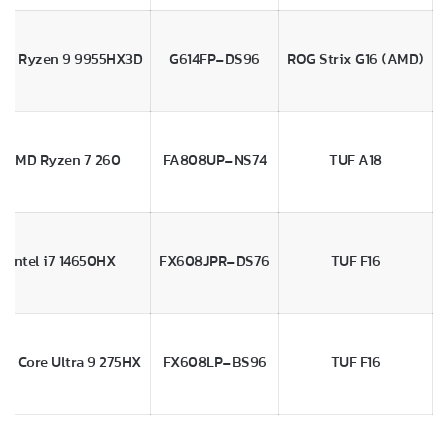
D Ryzen 9 9955HX3D
G614FP-DS96
ROG Strix G16 (AMD)
AMD Ryzen 7 260
FA808UP-NS74
TUF A18
Intel i7 14650HX
FX608JPR-DS76
TUF F16
tel Core Ultra 9 275HX
FX608LP-BS96
TUF F16