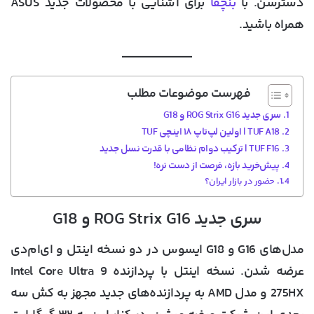
دسترسن. با
بنچفا
برای آشنایی با محصولات جدید ASUS
همراه باشید.
فهرست موضوعات مطلب
سری جدید ROG Strix G16 و G18
TUF A18 | اولین لپ‌تاپ ۱۸ اینچی TUF
TUF F16 | ترکیب دوام نظامی با قدرت نسل جدید
پیش‌خرید بازه، فرصت از دست نره!
حضور در بازار ایران؟
سری جدید ROG Strix G16 و G18
مدل‌های G16 و G18 ایسوس در دو نسخه
اینتل
و
ای‌ام‌دی
عرضه شدن. نسخه اینتل با پردازنده
Intel Core Ultra 9
275HX
و مدل AMD به پردازنده‌های جدید مجهز به کش سه