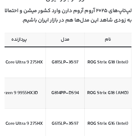
لپ‌تاپ‌های ۲۰۲۵ آروم آروم دارن وارد کشور میشن و احتمالا
به زودی شاهد این مدل‌ها هم در بازار ایران باشیم.
نام
مدل
پردازنده
tel Core Ultra 9 275HX
G815LP-XS97
ROG Strix G18 (Intel)
Ryzen 9 9955HX3D
G814PP-DS94
ROG Strix G18 (AMD)
tel Core Ultra 9 275HX
G615LP-XS97
ROG Strix G16 (Intel)