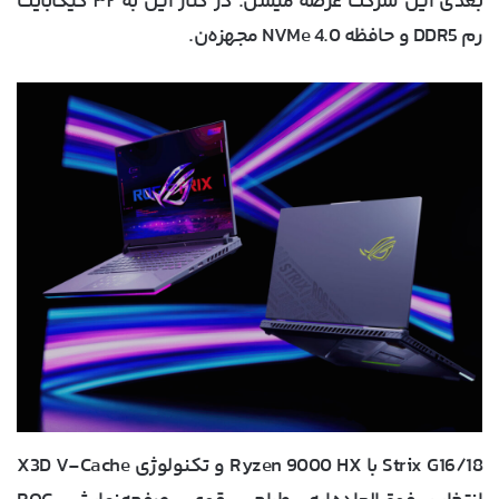
بعدی این شرکت عرضه میشن. در کنار این به
۳۲ گیگابایت
رم DDR5
و حافظه NVMe 4.0 مجهزه‌ن.
Strix G16/18 با
Ryzen 9000 HX
و تکنولوژی
X3D V-Cache