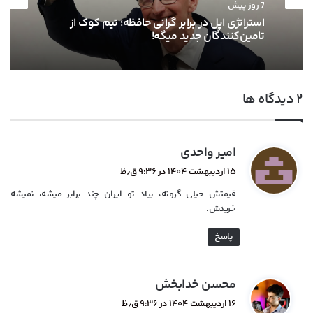
اخبار تکنولوژی
7 روز پیش
7 روز پیش
پس از انویدیا، AMD هم قصد افزایش قیمت
کارت‌های گرافیکش رو داره!
‫۲ دیدگاه ها
استراتژی اپل در برابر گرانی حافظه؛ تیم کوک از
تامین‌کنندگان جدید میگه!
گ
امیر واحدی
ف
۱۵ اردیبهشت ۱۴۰۴ در ۹:۳۶ ق٫ظ
ت
قیمتش خیلی گرونه، بیاد تو ایران چند برابر میشه، نمیشه
:
خریدش.
پاسخ
گ
محسن خدابخش
ف
۱۶ اردیبهشت ۱۴۰۴ در ۹:۳۶ ق٫ظ