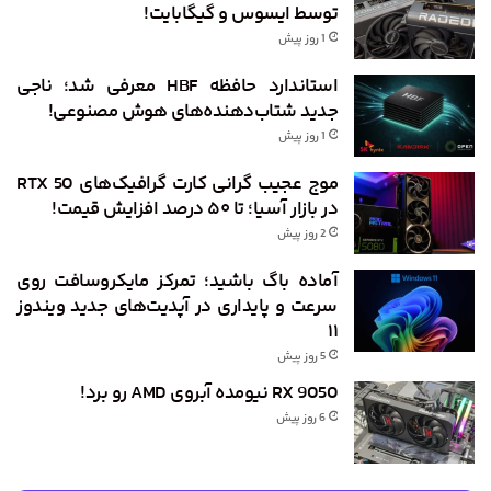
توسط ایسوس و گیگابایت!
1 روز پیش
استاندارد حافظه HBF معرفی شد؛ ناجی
جدید شتاب‌دهنده‌های هوش مصنوعی!
1 روز پیش
موج عجیب گرانی کارت گرافیک‌های RTX 50
در بازار آسیا؛ تا ۵۰ درصد افزایش قیمت!
2 روز پیش
آماده باگ باشید؛ تمرکز مایکروسافت روی
سرعت و پایداری در آپدیت‌های جدید ویندوز
۱۱
5 روز پیش
RX 9050 نیومده آبروی AMD رو برد!
6 روز پیش