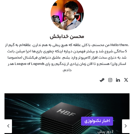
محسن خدابخش
.Hello there من محسنم، با کلی علاقه که هیچ ربطی به هم ندارن. علاقه‌ام به گیم از
5 سالگی شروع شد و بیشتر فهمیدن درباره اینکه چطوری بازی‌ها اجرا میشن باعث
شد به دنیای سخت افزار کامپیوتر وارد بشم. عاشق دنیاهای فیکشنال (مخصوصا
استار وارز) هستم و تا الان زمان زیادی از زندگیم رو پای League of Legends هدر
دادم.
X
لینکدین
اینستاگرام
استیم
اخبار تکنولوژی
2 روز پیش