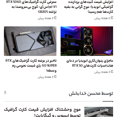
افزایش قیمت کیت‌های پردازنده
معرفی کارت گرافیک‌های RTX 5060
گرافیکی انویدیا؛ موج گرانی به بقیه
V1 ام‌اس‌آی؛ کوچ بی‌سروصدا به
کارت‌ها هم رسید!
تراشه GB205
2 هفته پیش
3 هفته پیش
ماجرای پنهان‌کاری انویدیا در دمای
تاخیر در عرضه کارت گرافیک‌های RTX
هات‌اسپات کارت‌های RTX 50
50 SUPER؛ پای قیمت نجومی رم
وسطه!
3 هفته پیش
3 هفته پیش
توسط محسن خدابخش
موج وحشتناک افزایش قیمت کارت گرافیک
توسط ایسوس و گیگابایت!