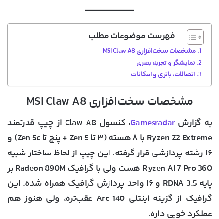
فهرست موضوعات مطلب
مشخصات سخت‌افزاری MSI Claw A8
نمایشگر و تجربه بصری
اتصالات، باتری و امکانات
مشخصات سخت‌افزاری MSI Claw A8
به گزارش
Gamesradar
، کنسول Claw A8 از چیپ قدرتمند
Ryzen Z2 Extreme با ۸ هسته (۳ تا Zen 5 + پنج تا Zen 5c)
و
۱۶ رشته پردازشی
قرار گرفته. این چیپ از لحاظ ساختار شبیه
Ryzen AI 7 Pro 360 هست ولی با
گرافیک Radeon 890M بر
پایه RDNA 3.5
و ۱۶ واحد پردازش گرافیک همراه شده. این
گرافیک از گزینه اینتلی Arc 140 عقب‌تره، ولی هنوز هم
عملکرد خوبی داره.