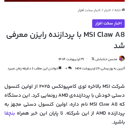
خانه
/
اخبار
/
اخبار سخت افزار
اخبار سخت افزار
MSI Claw A8 با پردازنده رایزن معرفی
شد
دنبال
محسن خدابخش
۲۹ اردیبهشت ۱۴۰۴
کردن
آخرین به روز رسانی: 29 اردیبهشت 1404
۰
خواندن این مطلب 2 دقیقه زمان میبرد
در
X
شرکت
MSI بالاخره توی کامپیوتکس ۲۰۲۵ از اولین کنسول
دستی خودش با پردازنده‌ی AMD رونمایی کرد
. این دستگاه
که MSI Claw A8 نام داره، اولین کنسول دستی مجهز به
پردازنده AMD از این شرکته. تا پایان این خبر همراه
بنچفا
باشید.