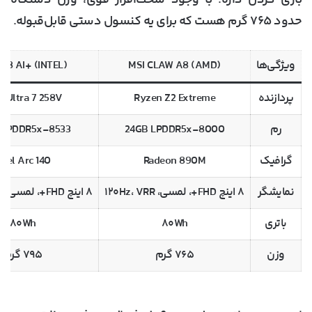
بازی کردن داره. با وجود سخت‌افزار قوی، وزن دستگاه
حدود ۷۶۵ گرم
هست که برای یه کنسول دستی قابل‌قبوله.
ویژگی‌ها
MSI CLAW A8 (AMD)
 8 AI+ (INTEL)
پردازنده
Ryzen Z2 Extreme
e Ultra 7 258V
رم
24GB LPDDR5x-8000
 LPDDR5x-8533
گرافیک
Radeon 890M
ntel Arc 140
نمایشگر
۸ اینچ FHD+، لمسی، ۱۲۰Hz، VRR
۸ اینچ FHD+، لمسی، ۱۲۰Hz، VRR
باتری
۸۰Wh
۸۰Wh
وزن
۷۶۵ گرم
۷۹۵ گرم