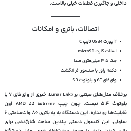
داخلی و جاگیری قطعات خیلی بالاست.
اتصالات، باتری و امکانات
۲ پورت
USB4 تایپ C
اسلات کارت
microSD
جک ۳.۵ میلی‌متری صدا
دکمه پاور با
سنسور اثر انگشت
وای‌فای
6E
و بلوتوث
5.3
برخلاف مدل‌های مبتنی بر Lunar Lake، خبری از وای‌فای ۷ یا
بلوتوث ۵.۴ نیست، چون چیپ AMD Z2 Extreme اون
قابلیت‌ها رو نداره. این دستگاه به یه باتری
۸۰ وات‌ساعتی ۶
سلولی
، این کنسول دستی چندین ساعت شارژدهی برای