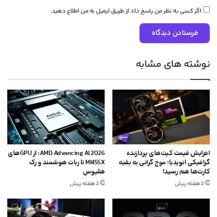
اگر کسی به نظر من پاسخ داد از طریق ایمیل به من اطلاع دهید.
نوشته های مشابه
افزایش قیمت کیت‌های پردازنده
AMD Advancing AI 2026: از GPU‌های
گرافیکی انویدیا؛ موج گرانی به بقیه
MI455X تا ربات هوشمند و رک
کارت‌ها هم رسید!
هلیوس
2 هفته پیش
2 هفته پیش