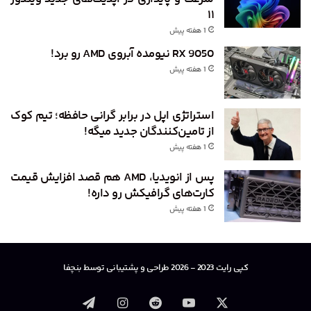
۱۱
1 هفته پیش
RX 9050 نیومده آبروی AMD رو برد!
1 هفته پیش
استراتژی اپل در برابر گرانی حافظه؛ تیم کوک
از تامین‌کنندگان جدید میگه!
1 هفته پیش
پس از انویدیا، AMD هم قصد افزایش قیمت
کارت‌های گرافیکش رو داره!
1 هفته پیش
کپی رایت 2023 - 2026 طراحی و پشتیبانی توسط بنچفا
X
یوتیوب
‫رددیت
اینستاگرام
تلگرام