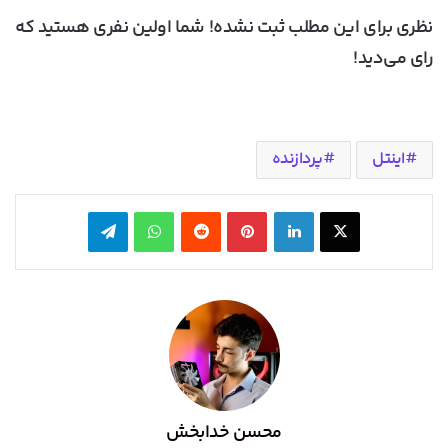
نظری برای این مطلب ثبت نشده! شما اولین نفری هستید که
رای می‌دید!
اینتل
پردازنده
X
لینکدین
‫پین‌ترست
‫رددیت
واتس آپ
تلگرام
محسن خدابخش