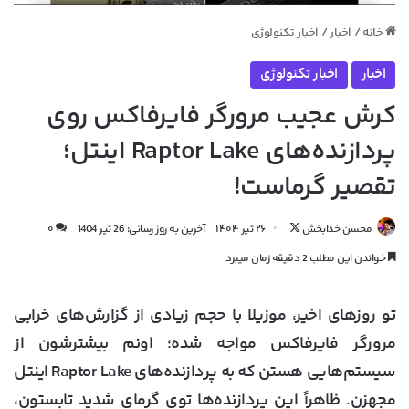
خانه
/
اخبار
/
اخبار تکنولوژی
اخبار
اخبار تکنولوژی
کرش عجیب مرورگر فایرفاکس روی
پردازنده‌های Raptor Lake اینتل؛
تقصیر گرماست!
دنبال
محسن خدابخش
۲۶ تیر ۱۴۰۴
آخرین به روز رسانی: 26 تیر 1404
۰
کردن
خواندن این مطلب 2 دقیقه زمان میبرد
در
X
تو روزهای اخیر، موزیلا با حجم زیادی از گزارش‌های خرابی
مرورگر فایرفاکس مواجه شده؛ اونم بیشترشون از
سیستم‌هایی هستن که به پردازنده‌های Raptor Lake اینتل
مجهزن. ظاهراً این پردازنده‌ها توی گرمای شدید تابستون،