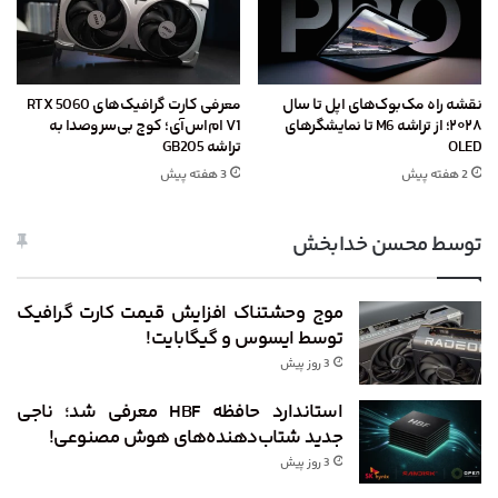
نقشه راه مک‌بوک‌های اپل تا سال
معرفی کارت گرافیک‌های RTX 5060
۲۰۲۸؛ از تراشه M6 تا نمایشگرهای
V1 ام‌اس‌آی؛ کوچ بی‌سروصدا به
OLED
تراشه GB205
2 هفته پیش
3 هفته پیش
توسط محسن خدابخش
موج وحشتناک افزایش قیمت کارت گرافیک
توسط ایسوس و گیگابایت!
3 روز پیش
استاندارد حافظه HBF معرفی شد؛ ناجی
جدید شتاب‌دهنده‌های هوش مصنوعی!
3 روز پیش