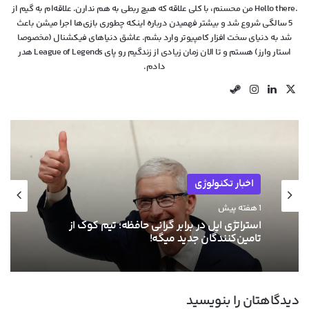
.Hello there من محسنم، با کلی علاقه که هیچ ربطی به هم ندارن. علاقه‌ام به گیم از
5 سالگی شروع شد و بیشتر فهمیدن درباره اینکه چطوری بازی‌ها اجرا میشن باعث
شد به دنیای سخت افزار کامپیوتر وارد بشم. عاشق دنیاهای فیکشنال (مخصوصا
استار وارز) هستم و تا الان زمان زیادی از زندگیم رو پای League of Legends هدر
دادم.
X
لینکدین
اینستاگرام
استیم
اخبار تکنولوژی
1 هفته پیش
استراتژی اپل در برابر گرانی حافظه؛ تیم کوک از
تامین‌کنندگان جدید میگه!
دیدگاهتان را بنویسید