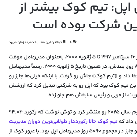
پل: تیم کوک بیشتر از
 این شرکت بوده است
۰
خواندن این مطلب 1 دقیقه زمان میبرد
«استیو جابز» دوبار مدیرعامل اپل شد. دفعهٔ اول، از ۱۶ سپتامبر ۱۹۹۷ تا ۵ ژانویه ۲۰۰۰، به‌عنوان مدیرعامل موقت
این شرکت تکنولوژی بزرگ کار کرد؛ یعنی به مدت ۸۴۱ روز. بعدش، در همون تاریخ ۵ ژانویه ۲۰۰۰، رسماً مدیرعامل
ینکه استعفا داد و «تیم کوک» جاش رو گرفت. با اینکه خیلی‌ها جابز رو
این تیم کوک بود که اپل رو به شرکتی تبدیل کرد که ارزشش
مدیریت، از مربی و رئیس سابقش هم جلو زده.
چند وقت بعد از اینکه اپل گزارش مالی سه‌ماههٔ سوم سال ۲۰۲۵ رو منتشر کرد و توش نوشت که رکورد ۹۴.۰۴
تیم کوک حالا رکورددار طولانی‌ترین دوران مدیریت
: ۵۰۹۱ روز، یعنی نزدیک به ۱۴ سال. استیو جابز در مجموع ۵۰۹۰ روز مدیرعامل اپل بود. با عبور کوک از