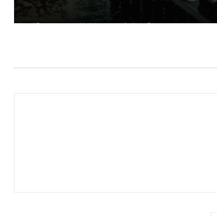
کنسول بازی جدید Valve با اسم رمز Fremont از
چیپ AMD Hawk Point 2 استفاده می‌کند
کارمندان اینتل ظاهرا در حال ترک این شرکت
پس از لغو پروژه‌های کلیدی هستند
انویدیا ظاهرا در حال همکاری با Kioxia برای
تولید SSDهای فوق سریع است
ایلان ماسک از سخت‌افزار AMD برای مدل‌های
هوش مصنوعی کوچک و متوسط حمایت کرد
تولید پیشرفته‌ترین معماری هوش مصنوعی
انویدیا در TSMC آغاز شد