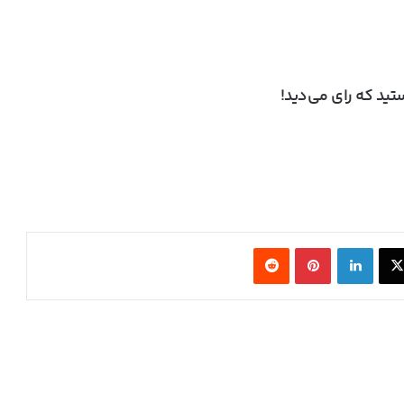
ید که رای می‌دید!
ایلان ماسک از سخت‌افزار AMD برای مدل‌های
هوش مصنوعی کوچک و متوسط حمایت کرد
تولید پیشرفته‌ترین معماری هوش مصنوعی
انویدیا در TSMC آغاز شد
X
لینکدین
‫پین‌ترست
‫رددیت
ایسوس کارت گرافیک RTX 5080 Noctua OC
Edition را با قیمت ۲۳۰۰ دلار عرضه کرد
کنسول بازی جدید Valve با اسم رمز Fremont از
چیپ AMD Hawk Point 2 استفاده می‌کند