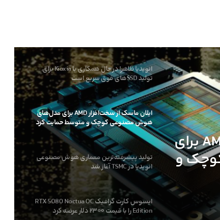
کارمندان اینتل ظاهرا در حال ترک این شرکت
پس از لغو پروژه‌های کلیدی هستند
انویدیا ظاهرا در حال همکاری با Kioxia برای
تولید SSDهای فوق سریع است
ایلان ماسک از سخت‌افزار AMD برای مدل‌های
هوش مصنوعی کوچک و متوسط حمایت کرد
ایلان ماسک از سخت‌افزار AMD برای
وچک و
تولید پیشرفته‌ترین معماری هوش مصنوعی
انویدیا در TSMC آغاز شد
ایسوس کارت گرافیک RTX 5080 Noctua OC
ری هوش
Edition را با قیمت ۲۳۰۰ دلار عرضه کرد