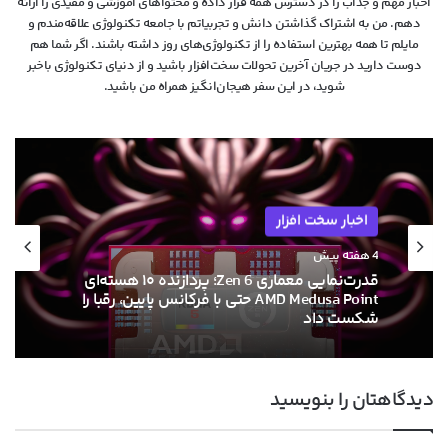
اخبار مهم و جذاب را در دسترس همه قرار داده و محتواهای آموزشی و مفیدی را ارائه
دهم. من به اشتراک گذاشتن دانش و تجربیاتم با جامعه تکنولوژی علاقه‌مندم و
مایلم تا همه بهترین استفاده را از تکنولوژی‌های روز داشته باشند. اگر شما هم
دوست دارید در جریان آخرین تحولات سخت‌افزار باشید و از دنیای تکنولوژی‌ باخبر
شوید، در این سفر هیجان‌انگیز همراه من باشید.
اخبار سخت افزار
اخبار سخت افزار
۱۳ خرداد ۱۴۰۵
4 هفته پیش
ام‌اس‌آی با خنک‌کننده حرارتی الماس و فیوزهای
هوشمند به استقبال نسل بعدی کارت‌های
گرافیک انویدیا رفت
قدرت‌نمایی معماری Zen 6؛ پردازنده ۱۰ هسته‌ای
دیدگاهتان را بنویسید
AMD Medusa Point حتی با فرکانس پایین، رقبا را
شکست داد