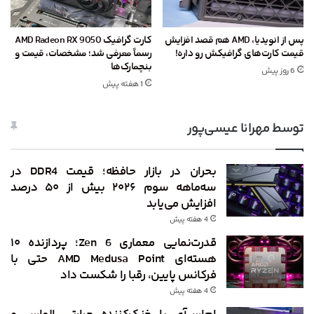
پس از انویدیا، AMD هم قصد افزایش
کارت گرافیک AMD Radeon RX 9050
قیمت کارت‌های گرافیکش رو داره!
رسماً معرفی شد؛ مشخصات، قیمت و
بنچمارک‌ها
6 روز پیش
1 هفته پیش
توسط مهرانا عیسی‌پور
بحران در بازار حافظه؛ قیمت DDR4 در
سه‌ماهه سوم ۲۰۲۶ بیش از ۵۰ درصد
افزایش می‌یابد
4 هفته پیش
قدرت‌نمایی معماری Zen 6؛ پردازنده ۱۰
هسته‌ای AMD Medusa Point حتی با
فرکانس پایین، رقبا را شکست داد
4 هفته پیش