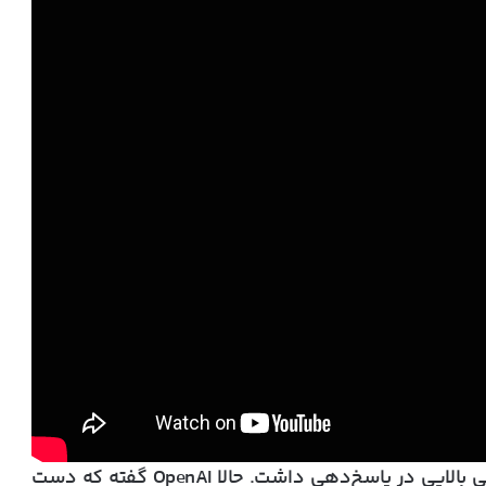
به جز این طبق تجربه خود ما، ChatGPT خلاقیت خیلی بالایی در پاسخ‌دهی داشت. حالا OpenAI گفته که دست