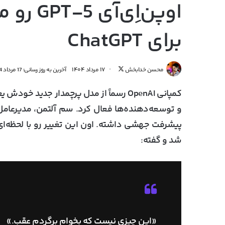
اوپن‌اِ
برای ChatGPT
دنبال
محسن خدابخش
۱۷ مرداد ۱۴۰۴
آخرین به روز رسانی: 17 مرداد 1404
کردن
کمپانی OpenAI رسماً از مدل پرچمدار جدید خودش یعنی
در
X
و توسعه‌دهنده‌ها فعال کرد.
سم آلتمن
، مدیرعام
پیشرفت جهشی
داشته. اون این تغییر رو با لحظه‌ا
شد و گفته:
«این چیزی نیست که بخوام برگردم عقب.»