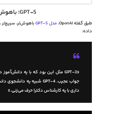
GPT-5؛ باهوش‌تر، سریع‌تر و دقیق‌تر
طبق گفته OpenAI،
مدل GPT-5
باهوش‌تر، سریع‌تر و
داده:
«GPT-3 مثل این بود که با یه دانش‌آم
داری با یه کارشناس دکترا حرف می‌زنی.»