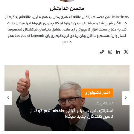
محسن خدابخش
.Hello there من محسنم، با کلی علاقه که هیچ ربطی به هم ندارن. علاقه‌ام به گیم از
5 سالگی شروع شد و بیشتر فهمیدن درباره اینکه چطوری بازی‌ها اجرا میشن باعث
شد به دنیای سخت افزار کامپیوتر وارد بشم. عاشق دنیاهای فیکشنال (مخصوصا
استار وارز) هستم و تا الان زمان زیادی از زندگیم رو پای League of Legends هدر
دادم.
X
لینکدین
اینستاگرام
استیم
اخبار تکنولوژی
1 هفته پیش
استراتژی اپل در برابر گرانی حافظه؛ تیم کوک از
تامین‌کنندگان جدید میگه!