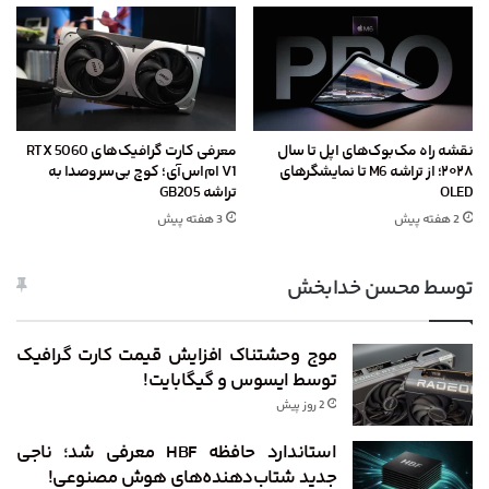
نقشه راه مک‌بوک‌های اپل تا سال
معرفی کارت گرافیک‌های RTX 5060
۲۰۲۸؛ از تراشه M6 تا نمایشگرهای
V1 ام‌اس‌آی؛ کوچ بی‌سروصدا به
OLED
تراشه GB205
2 هفته پیش
3 هفته پیش
توسط محسن خدابخش
موج وحشتناک افزایش قیمت کارت گرافیک
توسط ایسوس و گیگابایت!
2 روز پیش
استاندارد حافظه HBF معرفی شد؛ ناجی
جدید شتاب‌دهنده‌های هوش مصنوعی!