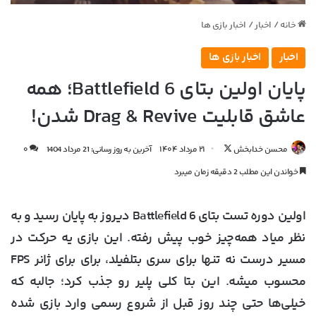
خانه
/
اخبار
/
اخبار بازی ها
اخبار
اخبار بازی ها
پایان اولین بتای Battlefield 6؛ همه
عاشق قابلیت Drag & Revive شدن!
دنبال
محسن خدابخش
۲۱ مرداد ۱۴۰۴
آخرین به روز رسانی: 21 مرداد 1404
۰
کردن
خواندن این مطلب 2 دقیقه زمان میبرد
در
X
اولین دوره تست بتای
Battlefield 6
دیروز به پایان رسید و به
نظر میاد همه‌چیز خوب پیش رفته. این بازی یه حرکت در
مسیر درست نه تنها برای سری بتلفیلد، برای برای ژانر FPS
محسوب میشه. این بتا کلی پلیر رو جذب کرد؛ جالبه که
خیلی‌ها حتی چند روز قبل از شروع رسمی وارد بازی شده