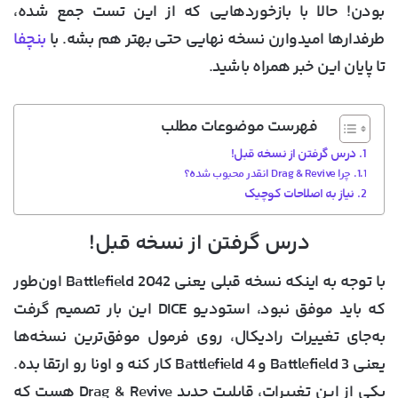
بودن! حالا با بازخوردهایی که از این تست جمع شده،
طرفدارها امیدوارن نسخه نهایی حتی بهتر هم بشه. با
بنچفا
تا پایان این خبر همراه باشید.
فهرست موضوعات مطلب
درس گرفتن از نسخه قبل!
چرا Drag & Revive انقدر محبوب شده؟
نیاز به اصلاحات کوچیک
درس گرفتن از نسخه قبل!
با توجه به اینکه نسخه قبلی یعنی
Battlefield 2042
اون‌طور
که باید موفق نبود، استودیو
DICE
این بار تصمیم گرفت
به‌جای تغییرات رادیکال، روی فرمول موفق‌ترین نسخه‌ها
یعنی
Battlefield 3
و
Battlefield 4
کار کنه و اونا رو ارتقا بده.
یکی از این تغییرات، قابلیت جدید
Drag & Revive
هست که