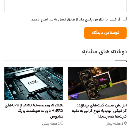
اگر کسی به نظر من پاسخ داد از طریق ایمیل به من اطلاع دهید.
نوشته های مشابه
افزایش قیمت کیت‌های پردازنده
AMD Advancing AI 2026: از GPU‌های
گرافیکی انویدیا؛ موج گرانی به بقیه
MI455X تا ربات هوشمند و رک
کارت‌ها هم رسید!
هلیوس
2 هفته پیش
2 هفته پیش