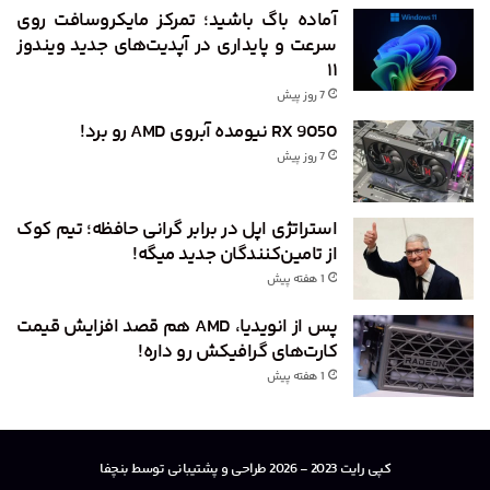
آماده باگ باشید؛ تمرکز مایکروسافت روی
سرعت و پایداری در آپدیت‌های جدید ویندوز
۱۱
7 روز پیش
RX 9050 نیومده آبروی AMD رو برد!
7 روز پیش
استراتژی اپل در برابر گرانی حافظه؛ تیم کوک
از تامین‌کنندگان جدید میگه!
1 هفته پیش
پس از انویدیا، AMD هم قصد افزایش قیمت
کارت‌های گرافیکش رو داره!
1 هفته پیش
کپی رایت 2023 - 2026 طراحی و پشتیبانی توسط بنچفا