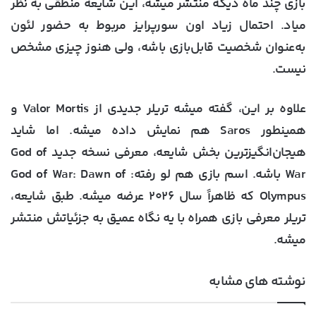
بازی چند ماه دیگه منتشر میشه، این شایعه منطقی به نظر
میاد. احتمال زیاد اون سورپرایز مربوط به حضور
لئون
به‌عنوان شخصیت قابل‌بازی باشه، ولی هنوز چیزی مشخص
نیست.
علاوه بر این، گفته میشه تریلر جدیدی از
Valor Mortis
و
همینطور
Saros
هم نمایش داده میشه. اما شاید
هیجان‌انگیزترین بخش شایعه، معرفی نسخه جدید
God of
War
باشه. اسم بازی هم لو رفته:
God of War: Dawn of
Olympus
که ظاهراً سال ۲۰۲۶ عرضه میشه. طبق شایعه،
تریلر معرفی بازی همراه با یه نگاه عمیق به جزئیاتش منتشر
میشه.
نوشته های مشابه