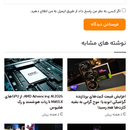
اگر کسی به نظر من پاسخ داد از طریق ایمیل به من اطلاع دهید.
نوشته های مشابه
افزایش قیمت کیت‌های پردازنده
AMD Advancing AI 2026: از GPU‌های
گرافیکی انویدیا؛ موج گرانی به بقیه
MI455X تا ربات هوشمند و رک
کارت‌ها هم رسید!
هلیوس
2 هفته پیش
2 هفته پیش