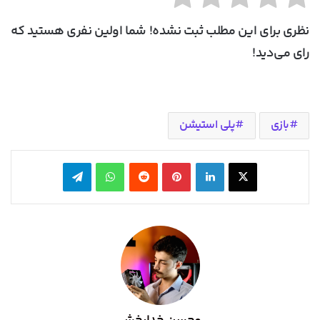
نظری برای این مطلب ثبت نشده! شما اولین نفری هستید که
رای می‌دید!
بازی
پلی استیشن
X
لینکدین
‫پین‌ترست
‫رددیت
واتس آپ
تلگرام