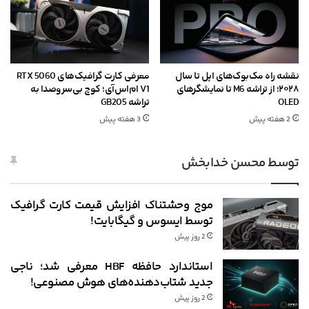
نقشه راه مک‌بوک‌های اپل تا سال
معرفی کارت گرافیک‌های RTX 5060
۲۰۲۸؛ از تراشه M6 تا نمایشگرهای
V1 ام‌اس‌آی؛ کوچ بی‌سروصدا به
OLED
تراشه GB205
2 هفته پیش
3 هفته پیش
توسط محسن خدابخش
موج وحشتناک افزایش قیمت کارت گرافیک
توسط ایسوس و گیگابایت!
2 روز پیش
استاندارد حافظه HBF معرفی شد؛ ناجی
جدید شتاب‌دهنده‌های هوش مصنوعی!
2 روز پیش