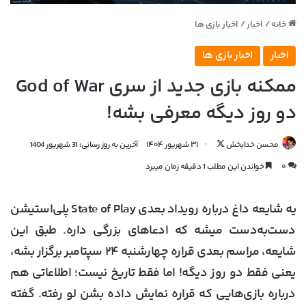
خانه
/
اخبار
/
اخبار بازی ها
اخبار
اخبار بازی ها
ممکنه بازی جدید از سری God of War
دو روز دیگه معرفی بشه!
دنبال
محسن خدابخش
۳۱ شهریور ۱۴۰۴
آخرین به روز رسانی: 31 شهریور 1404
کردن
۰
خواندن این مطلب 1 دقیقه زمان میبرد
در
X
یه شایعه داغ درباره رویداد بعدی
State of Play پلی‌استیشن
دست‌به‌دست میشه که ادعاهای بزرگی داره. طبق این
شایعه، مراسم بعدی قراره
چهارشنبه ۲۴ سپتامبر
برگزار بشه،
یعنی فقط دو روز دیگه! اما فقط تاریخ نیست؛ اطلاعاتی هم
درباره بازی‌هایی که قراره نمایش داده بشن لو رفته. گفته