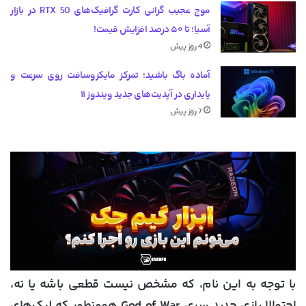
موج عجیب گرانی کارت گرافیک‌های RTX 50 در بازار
آسیا؛ تا ۵۰ درصد افزایش قیمت!
4 روز پیش
آماده باگ باشید؛ تمرکز مایکروسافت روی سرعت و
پایداری در آپدیت‌های جدید ویندوز ۱۱
7 روز پیش
با توجه به این نام، که مشخص نیست قطعی باشه یا نه،
احتمالا بازی جدید سری God of War همونطور که لیک‌های