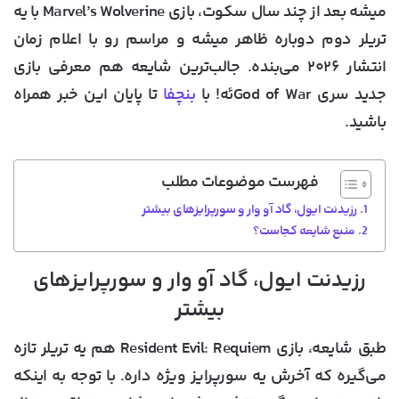
میشه بعد از چند سال سکوت، بازی
Marvel’s Wolverine
با یه
تریلر دوم دوباره ظاهر میشه و مراسم رو با اعلام زمان
انتشار ۲۰۲۶ می‌بنده. جالب‌ترین شایعه هم معرفی بازی
جدید سری God of Warئه! با
بنچفا
تا پایان این خبر همراه
باشید.
فهرست موضوعات مطلب
رزیدنت ایول، گاد آو وار و سورپرایزهای بیشتر
منبع شایعه کجاست؟
رزیدنت ایول، گاد آو وار و سورپرایزهای
بیشتر
طبق شایعه، بازی
Resident Evil: Requiem
هم یه تریلر تازه
می‌گیره که آخرش یه سورپرایز ویژه داره. با توجه به اینکه