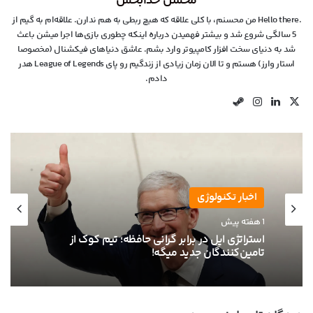
محسن خدابخش
.Hello there من محسنم، با کلی علاقه که هیچ ربطی به هم ندارن. علاقه‌ام به گیم از
5 سالگی شروع شد و بیشتر فهمیدن درباره اینکه چطوری بازی‌ها اجرا میشن باعث
شد به دنیای سخت افزار کامپیوتر وارد بشم. عاشق دنیاهای فیکشنال (مخصوصا
استار وارز) هستم و تا الان زمان زیادی از زندگیم رو پای League of Legends هدر
دادم.
X
لینکدین
اینستاگرام
استیم
اخبار تکنولوژی
1 هفته پیش
استراتژی اپل در برابر گرانی حافظه؛ تیم کوک از
تامین‌کنندگان جدید میگه!