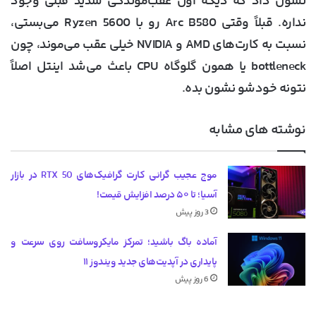
نشون داد که دیگه اون عقب‌موندگی شدید قبلی وجود
نداره. قبلاً وقتی Arc B580 رو با Ryzen 5600 می‌بستی،
نسبت به کارت‌های AMD و NVIDIA خیلی عقب می‌موند، چون
bottleneck یا همون گلوگاه CPU باعث می‌شد اینتل اصلاً
نتونه خودشو نشون بده.
نوشته های مشابه
موج عجیب گرانی کارت گرافیک‌های RTX 50 در بازار
آسیا؛ تا ۵۰ درصد افزایش قیمت!
3 روز پیش
آماده باگ باشید؛ تمرکز مایکروسافت روی سرعت و
پایداری در آپدیت‌های جدید ویندوز ۱۱
6 روز پیش