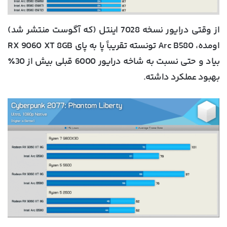
از وقتی درایور نسخه 7028 اینتل (که آگوست منتشر شد)
اومده، Arc B580 تونسته تقریباً پا به پای RX 9060 XT 8GB
بیاد و حتی نسبت به شاخه درایور 6000 قبلی بیش از 30٪
بهبود عملکرد داشته.