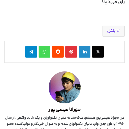
رای می‌دید!
اینتل
X
لینکدین
‫پین‌ترست
‫رددیت
واتس آپ
تلگرام
مهرانا عیسی‌پور
من مهرانا عیسی‌پور هستم، علاقه‌مند به دنیای تکنولوژی و یک geek واقعی. از سال
۱۳۹۶ به‌طور جدی وارد دنیای تکنولوژی شدم و به عنوان خبرنگار و تولیدکننده محتوا