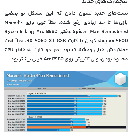
بنچمارک‌های جدید
تست‌های جدید نشون دادن که این مشکل تو بعضی
بازی‌ها تا حد زیادی رفع شده. مثلاً توی بازی
Marvel’s
Spider-Man Remastered
وقتی Arc B580 رو با Ryzen 5
5600 مقایسه کردن با کارت RX 9060 XT 8GB، قبلاً افت
عملکردش خیلی وحشتناک بود. هر دو کارت به خاطر CPU
محدود بودن، ولی تاثیرش روی Arc B580 خیلی بیشتر بود.