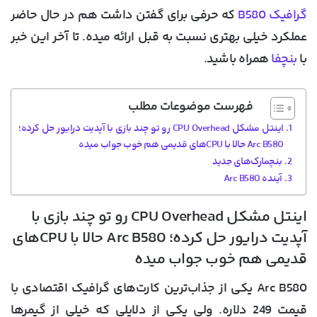
گرافیک B580
که حرفی برای گفتن داشت هم در حال حاضر
عملکرد خیلی بهتری نسبت به قبل ارائه میده. تا آخر این خبر
با
بنچفا
همراه باشید.
فهرست موضوعات مطلب
اینتل مشکل CPU Overhead رو تو چند بازی با آپدیت درایور حل کرده؛
Arc B580 حالا با CPUهای قدیمی هم خوب جواب میده
بنچمارک‌های جدید
آینده Arc B580
اینتل مشکل CPU Overhead رو تو چند بازی با
آپدیت درایور حل کرده؛ Arc B580 حالا با CPUهای
قدیمی هم خوب جواب میده
Arc B580 یکی از جذاب‌ترین کارت‌های گرافیک اقتصادی با
قیمت 249 دلاره. ولی یکی از دلایلی که خیلی از گیمرها