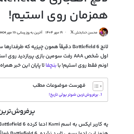
همزمان روی استیم!
دنبال
محسن خدابخش
۱۹ مهر ۱۴۰۴
آخرین به روز رسانی: 19 مهر 1404
کردن
لانچ Battlefield 6 دقیقاً همون چیزیه که
در
X
اول شخص AAA رفت سومین بازی پربازدید روی استیم و تا اینجا به اوج حدود
اونم فقط روی استیم! با
بنچفا
تا پایان این خبر همراه
فهرست موضوعات مطلب
پرفروش‌ترین شوتر پولی تاریخ!
پرفروش‌ترین 
هنوز این