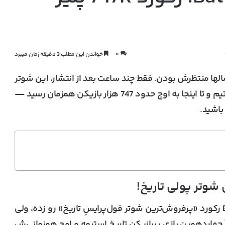
۰
خواندن این مطلب 2 دقیقه زمان میبرد
 طرفدارها سالها منتظرش بودن. فقط چند ساعت بعد از انتشار، این شوتر
747 هزار
بازیکن همزمان رسید —
 باشید.
شوتر پولی تاریخ!
یه کاربر ایکس به اسم Kami ادعا کرده Battlefield 6 رکورد «پرفروش‌ترین شوتر فول‌پرایسِ تاریخ» رو زده، ولی
 ادعا رسمی تایید نشده. Battlefield 6 فعلاً چهاردهمین بازی پربازیکن تاریخ استیمه و اوج همزمانی‌ش