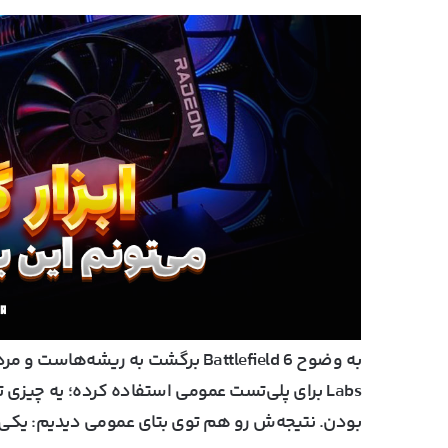
به وضوح Battlefield 6 برگشت به ریشه‌هاست و مردم حسابی حال می‌کنن. این اولین نسخه‌ایه که از
Labs
بودن. نتیجه‌ش رو هم توی بتای عمومی دیدیم: یکی از 