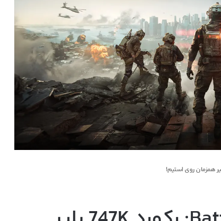
لانچ انفجاری Battlefield 6: رکورد 747K پلیر