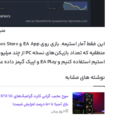
منب
این فقط آمار استیمه. بازی روی EA App و Epic Games Store هم هست، علاوه بر
منطقیه که تعداد با
استیم استفاده کنیم و EA Play و اپیک گیمز داده عمومی ندارن.
نوشته های مشابه
موج عج
بازار آسیا؛ تا ۵۰ درصد افزایش قیمت!
3 روز پیش