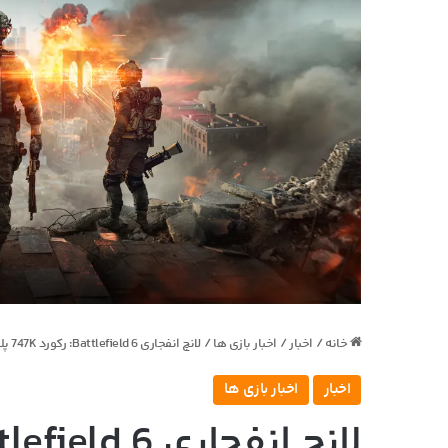
خانه
/
اخبار
/
اخبار بازی ها
/
لانچ انفجاری Battlefield 6: رکورد 747K پلیر همزمان روی استیم!
اخبار
اخبار بازی ها