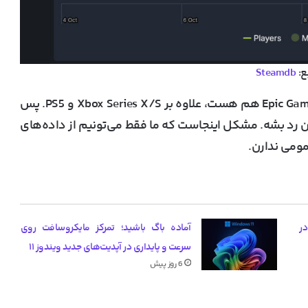
ع:
Steamdb
Xbox Series X/S
و
PS5
. پس
زیکن‌های نسخه PC از چند میلیون رد بشه. مشکل اینجاست که ما فقط می‌تونیم از داده‌های
یب گرانی کارت گرافیک‌های RTX 50 در
آماده باگ باشید؛ تمرکز مایکروسافت روی
سرعت و پایداری در آپدیت‌های جدید ویندوز ۱۱
6 روز پیش