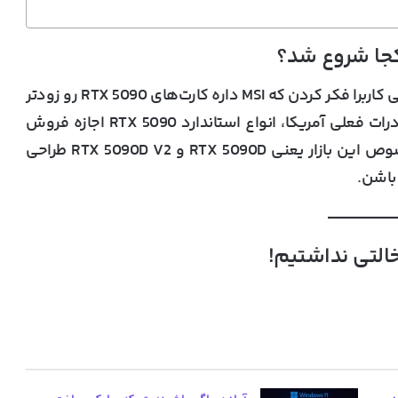
 کجا شروع شد؟
بعد از پخش اون عکس در شبکه‌های اجتماعی، بعضی کاربرا فکر کردن که MSI داره کارت‌های RTX 5090 رو زودتر
درات فعلی آمریکا،
انواع استاندارد RTX 5090 اجازه فروش
ص این بازار یعنی
RTX 5090D
و
RTX 5090D V2
طراحی
باشن.