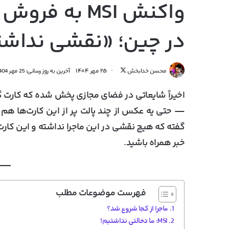
در چین؛ «نقشی نداشت
دنبال
محسن خدابخش
۲۵ مهر ۱۴۰۴
آخرین به روز رسانی: 25 مهر 1404
کردن
اخیراً شایعاتی در فضای مجازی پخش شده که کارت 
در
X
— حتی یه عکس از چند پالت پر از این کارت‌ها هم
گفته که
هیچ نقشی در این ماجرا نداشته
و این کارت
خبر همراه باشید.
فهرست موضوعات مطلب
ماجرا از کجا شروع شد؟
MSI: ما دخالتی نداشتیم!