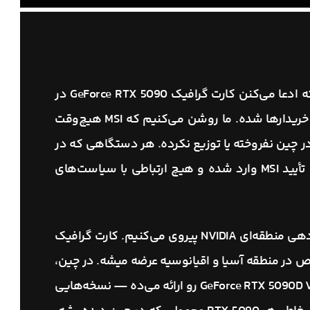
GeForce RTX 5090
در
بازار چین پخش شده و باعث سردرگمی بین خریدارها شده. ما روشن می‌کنیم که MSI هیچ‌وقت
ت رسمی کارت گرافیک RTX 5090 رو در چین نفروخته یا توزیع نکرده. هر دستگاهی که در
چین پیدا بشه، از کانال‌های غیرمجاز و بدون تأیید MSI وارد شده و هیچ ارتباطی با سیاست‌های
ما کاملاً از قوانین بین‌المللی و چارچوب مجوزدهی منطقه‌ای NVIDIA پیروی می‌کنیم. کارت گرافیک
بازار خاص در منطقه آسیا و اقیانوسیه عرضه میشه. در چین،
GeForce RTX 5090D 
رو ارائه می‌ده — نسخه‌هایی