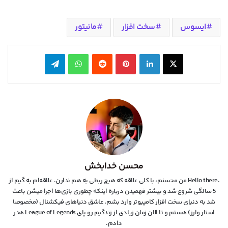
ایسوس
سخت افزار
مانیتور
X
لینکدین
‫پین‌ترست
‫رددیت
واتس آپ
تلگرام
محسن خدابخش
.Hello there من محسنم، با کلی علاقه که هیچ ربطی به هم ندارن. علاقه‌ام به گیم از
5 سالگی شروع شد و بیشتر فهمیدن درباره اینکه چطوری بازی‌ها اجرا میشن باعث
شد به دنیای سخت افزار کامپیوتر وارد بشم. عاشق دنیاهای فیکشنال (مخصوصا
استار وارز) هستم و تا الان زمان زیادی از زندگیم رو پای League of Legends هدر
دادم.