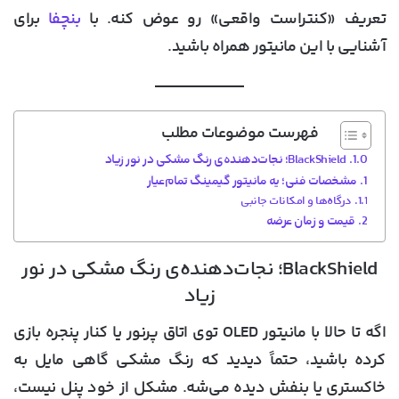
تعریف «کنتراست واقعی» رو عوض کنه. با
بنچفا
برای
آشنایی با این مانیتور همراه باشید.
فهرست موضوعات مطلب
BlackShield؛ نجات‌دهنده‌ی رنگ مشکی در نور زیاد
مشخصات فنی؛ یه مانیتور گیمینگ تمام‌عیار
درگاه‌ها و امکانات جانبی
قیمت و زمان عرضه
BlackShield؛ نجات‌دهنده‌ی رنگ مشکی در نور
زیاد
اگه تا حالا با مانیتور OLED توی اتاق پرنور یا کنار پنجره بازی
کرده باشید، حتماً دیدید که رنگ مشکی گاهی مایل به
خاکستری یا بنفش دیده می‌شه. مشکل از خود پنل نیست،