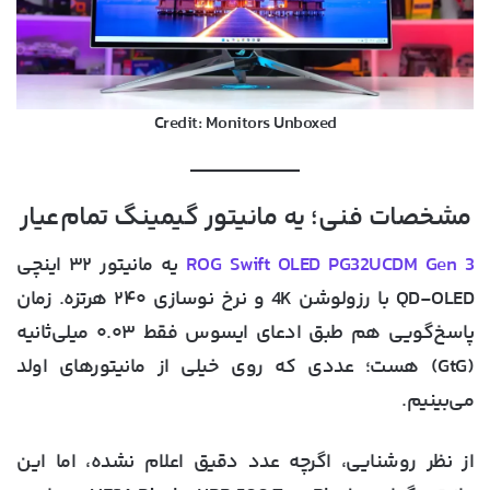
Credit: Monitors Unboxed
مشخصات فنی؛ یه مانیتور گیمینگ تمام‌عیار
ROG Swift OLED PG32UCDM Gen 3
یه مانیتور ۳۲ اینچی
QD-OLED با رزولوشن 4K و نرخ نوسازی ۲۴۰ هرتزه. زمان
پاسخ‌گویی هم طبق ادعای ایسوس فقط ۰.۰۳ میلی‌ثانیه
(GtG) هست؛ عددی که روی خیلی از مانیتورهای اولد
می‌بینیم.
از نظر روشنایی، اگرچه عدد دقیق اعلام نشده، اما این