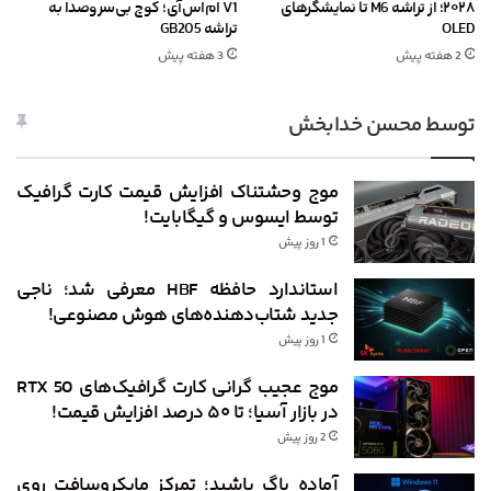
۲۰۲۸؛ از تراشه M6 تا نمایشگرهای
V1 ام‌اس‌آی؛ کوچ بی‌سروصدا به
OLED
تراشه GB205
2 هفته پیش
3 هفته پیش
توسط محسن خدابخش
موج وحشتناک افزایش قیمت کارت گرافیک
توسط ایسوس و گیگابایت!
1 روز پیش
استاندارد حافظه HBF معرفی شد؛ ناجی
جدید شتاب‌دهنده‌های هوش مصنوعی!
1 روز پیش
موج عجیب گرانی کارت گرافیک‌های RTX 50
در بازار آسیا؛ تا ۵۰ درصد افزایش قیمت!
2 روز پیش
آماده باگ باشید؛ تمرکز مایکروسافت روی