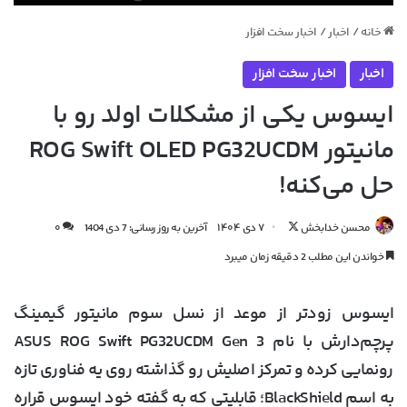
خانه
/
اخبار
/
اخبار سخت افزار
اخبار
اخبار سخت افزار
ایسوس یکی از مشکلات اولد رو با
مانیتور ROG Swift OLED PG32UCDM
حل می‌کنه!
دنبال
محسن خدابخش
۷ دی ۱۴۰۴
آخرین به روز رسانی: 7 دی 1404
۰
کردن
خواندن این مطلب 2 دقیقه زمان میبرد
در
X
ایسوس زودتر از موعد از نسل سوم مانیتور گیمینگ
پرچم‌دارش با نام ASUS ROG Swift PG32UCDM Gen 3
رونمایی کرده و تمرکز اصلیش رو گذاشته روی یه فناوری تازه
به اسم BlackShield؛ قابلیتی که به گفته خود ایسوس قراره