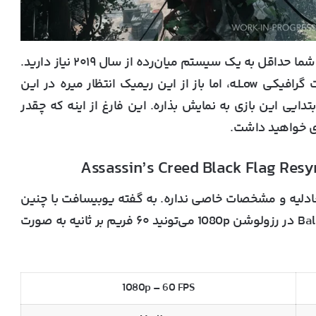
برای اجرای Assassin’s Creed Black Flag Resynced شما حداقل به یک سیستم میان‌رده از سال ۲۰۱۹ نیاز دارید.
البته که این سیستم برای اجرای بازی روی تنظیمات گرافیکی Lowـه، اما باز از این ریمیک انتظار میره در این
ایی این بازی به نمایش بذاره. این فارغ از اینه که چقدر
ری خواهید داشت.
لیه و مشخصات خاصی نداره. به گفته یوبیسافت با چنین
با استفاده از آپسکیلینگ روی حالت Balanced در رزولوشن 1080p می‌تونید ۶۰ فریم بر ثانیه به صورت
1080p – 60 FPS