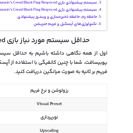
سیستم پیشنهادی بازی Assassin’s Creed Black Flag Resynced برای تنظیمات High
سیستم پیشنهادی بازی Assassin’s Creed Black Flag Resynced برای رزولوشن 4K
حافظه رم، حافظه ذخیره‌سازی و ویندوز پیشنهادی
تکنولوژی‌های آپسکیل و فریم جنریشن
حداقل سیستم مورد نیاز بازی Assassin’s Creed Black Flag Resynced
اول از همه نگاهی داشته باشیم به حداقل سیستم
یوبیسافت، شما با چنین کانفیگی
فریم بر ثانیه به صورت میانگین
دریافت کنید.
رزولوشن و نرخ فریم
Visual Preset
نورپردازی
Upscaling