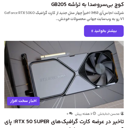
کوچ بی‌سروصدا به تراشه GB205
شرکت ام‌اس‌آی (MSI) اخیراً چهار مدل جدید از کارت گرافیک GeForce RTX 5060
V1 رو به وب‌سایت جهانی محصولات خودش…
بیشتر بخوانید »
اخبار سخت افزار
محسن خدابخش
3 هفته پیش
۰
تاخیر در عرضه کارت گرافیک‌های RTX 50 SUPER؛ پای