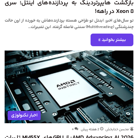
بازگشت هایپرتردینگ به پردازنده‌های اینتل؛ سری
Xeon 8 در راهه!
تو سال‌های اخیر، اینتل تو طراحی هسته پردازنده‌هاش یه خورده از اون حالت
چندرشتگی (Multithreading) سنتی فاصله گرفته. این تغییرات…
بیشتر بخوانید »
اخبار تکنولوژی
محسن خدابخش
2 هفته پیش
۰
AMD Advancing AI 2026: از GPU‌های MI455X تا ربات