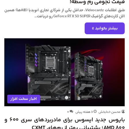
قیمت نجومی رم وسطه!
طبق اطلاعات Videocardz، حداقل یکی از شرکای تجاری انویدیا (AIBها) همین
الان کارت‌های گرافیک GeForce RTX 50 SUPER رو دریافت…
بیشتر بخوانید »
اخبار سخت افزار
محسن خدابخش
3 هفته پیش
۰
بایوس جدید ایسوس برای مادربردهای سری ۶۰۰ و
۸۰۰ AMD؛ پشتیبانی بهتر از رم‌های CXMT