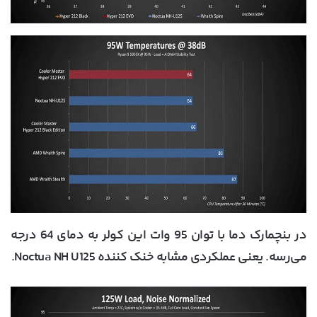
در بنچمارک دما با توان 95 وات این کولر به دمای 64 درجه
می‌رسه. یعنی عملکردی مشابه خنک کننده Noctua NH U125.