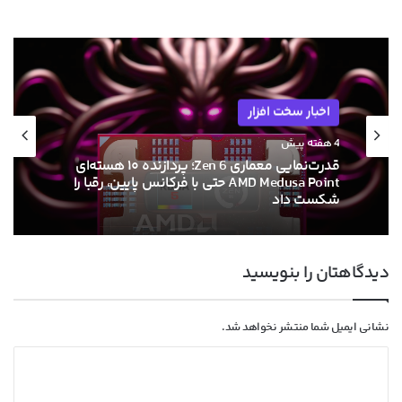
اخبار سخت افزار
اخبار سخت افزار
۱۳ خرداد ۱۴۰۵
4 هفته پیش
ام‌اس‌آی با خنک‌کننده حرارتی الماس و فیوزهای
هوشمند به استقبال نسل بعدی کارت‌های
قدرت‌نمایی معماری Zen 6؛ پردازنده ۱۰ هسته‌ای
گرافیک انویدیا رفت
AMD Medusa Point حتی با فرکانس پایین، رقبا را
دیدگاهتان را بنویسید
شکست داد
نشانی ایمیل شما منتشر نخواهد شد.
د
ی