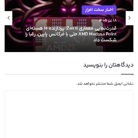
اخبار سخت افزار
اخبار سخت افزار
۱۸ تیر ۱۴۰۵
۱۳ خرداد ۱۴۰۵
قدرت‌نمایی معماری Zen 6؛ پردازنده ۱۰ هسته‌ای
AMD Medusa Point حتی با فرکانس پایین، رقبا را
شکست داد
دیدگاهتان را بنویسید
ام‌اس‌آی با خنک‌کننده حرارتی الماس و فیوزهای
هوشمند به استقبال نسل بعدی کارت‌های
گرافیک انویدیا رفت
نشانی ایمیل شما منتشر نخواهد شد.
د
ی
د
گ
ا