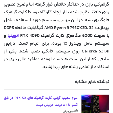
گرافیکی بازی در حداکثر حالتش قرار گرفته اما وضوح تصویر
روی 720p تنظیم شده تا از ایجاد گلوگاه توسط کارت گرافیک
جلوگیری بشه. در این بررسی، سیستم مورد استفاده شامل
پردازنده AMD Ryzen 9 7950X3D، 32 گیگابایت حافظه DDR5
با سرعت 6000 مگاهرتز، کارت گرافیک RTX 4090
انویدیا
و
سیستم عامل ویندوز 10 بوده. برای انجام تست، درایور
GeForce 531.41 روی سیستم خانگی نصب شده. یکی از
نتایجی که از این تست به دست اومده عملکرد عالی بازی در
استفاده از تمامی رشته‌های پردازشیه.
نوشته های مشابه
موج عجیب گرانی کارت گرافیک‌های RTX 50 در بازار
آسیا؛ تا ۵۰ درصد افزایش قیمت!
4 روز پیش