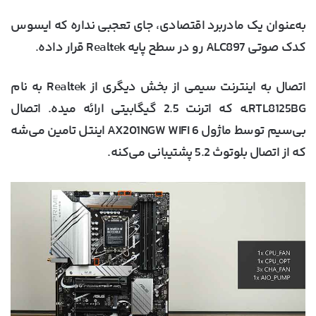
به‌عنوان یک مادربرد اقتصادی، جای تعجبی نداره که ایسوس
کدک صوتی ALC897 رو در سطح پایه Realtek قرار داده.
اتصال به اینترنت سیمی از بخش دیگری از Realtek به نام
RTL8125BGـه که اترنت 2.5 گیگابیتی ارائه میده. اتصال
بی‌سیم توسط ماژول AX201NGW WIFI 6 اینتل تامین می‌شه
که از اتصال بلوتوث 5.2 پشتیبانی می‌کنه.