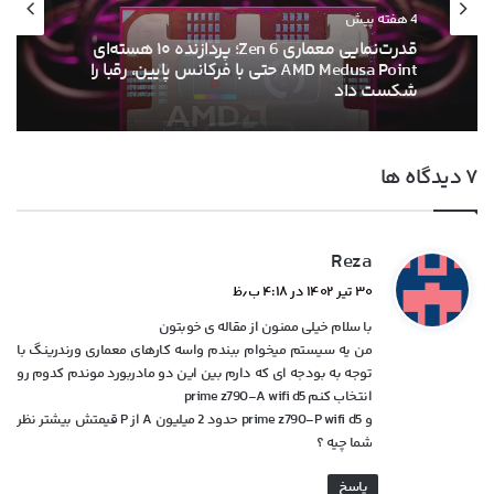
۱۳ خرداد ۱۴۰۵
ام‌اس‌آی با خنک‌کننده حرارتی الماس و فیوزهای
هوشمند به استقبال نسل بعدی کارت‌های
گرافیک انویدیا رفت
‫۷ دیدگاه ها
گ
Reza
ف
۳۰ تیر ۱۴۰۲ در ۴:۱۸ ب٫ظ
ت
با سلام خیلی ممنون از مقاله ی خوبتون
:
من یه سیستم میخوام ببندم واسه کارهای معماری ورندرینگ با
توجه به بودجه ای که دارم بین این دو مادربورد موندم کدوم رو
انتخاب کنم prime z790-A wifi d5
و prime z790-P wifi d5 حدود 2 میلیون A از P قیمتش بیشتر نظر
شما چیه ؟
پاسخ