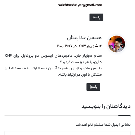
salehimahziyar@gmail.com
پاسخ
گ
محسن خدابخش
ف
۱۲ شهریور ۱۴۰۳ در ۲:۰۷ ب٫ظ
ت
سلام مهزیار جان. مادربردهای ایسوس دو پروفایل برای XMP
:
دارن، با هر دو تست کردید؟
بایوس مادربردتون رو هم به آخرین نسخه ارتقا بدید، ممکنه این
مشکل با اون در ارتباط باشه.
پاسخ
دیدگاهتان را بنویسید
نشانی ایمیل شما منتشر نخواهد شد.