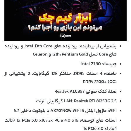
پشتیبانی از پردازنده: پردازنده های Intel 13th Core و پردازنده
های Core نسل 12th، Pentium Gold و Celeron
چیپست: Intel Z790
حافظه: 4 اسلات DDR5، حداکثر 128 گیگابایت، تا پشتیبانی از
DDR5 7200+ (OC)
صدا: کدک صوتی Realtek ALC897
LAN: Realtek RTL8125BG 2.5 گیگابیتی اترنت
WIFI: ماژول اینتل AX201NGW WIFI 6 با بلوتوث داخلی 5.2
اسلات های توسعه: 1x PCIe 5.0 x16، 3x PCIe 4.0 x16 (حالت
x4)، 1x PCIe 3.0 x1