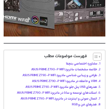
فهرست موضوعات مطلب
مشاوره اختصاصی بنچفا
خلاصه مشخصات مادربرد ASUS PRIME Z790-P WIFI
طراحی و زیبایی شناسی مادربرد ASUS PRIME Z790-P WIFI
VRM و حافظه در مادربرد ASUS PRIME Z790-P WIFI
هدرهای USB پنل جلو مادربرد ASUS PRIME Z790-P WIFI
اسلات‌های توسعه و ساتا در مادربرد ASUS PRIME Z790-P WIFI
اتصال صوتی و اینترنت در مادربرد ASUS PRIME Z790-P WIFI
هدرهای فن و RGB