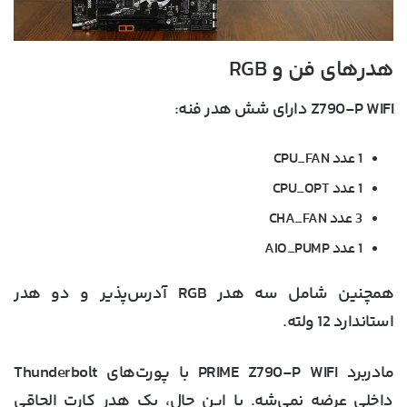
هدرهای فن و RGB
Z790-P WIFI دارای شش هدر فنه:
1 عدد CPU_FAN
1 عدد CPU_OPT
3 عدد CHA_FAN
1 عدد AIO_PUMP
همچنین شامل سه هدر RGB آدرس‌پذیر و دو هدر
استاندارد 12 ولته.
مادربرد PRIME Z790-P WIFI با پورت‌های Thunderbolt
داخلی عرضه نمی‌شه. با این حال، یک هدر کارت الحاقی