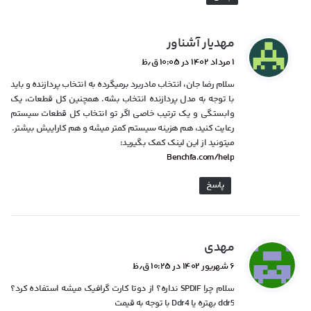
گ
مهدیار آشناور
ف
۱ مرداد ۱۴۰۲ در ۱۰:۰۵ ق٫ظ
ت
سلام رضا جان، انتخاب مادربرد برمیگرده به انتخاب پردازنده و باید
:
با توجه به مدل پردازنده انتخاب بشه. همچنین کل قطعات، یک
وابستگی و یک ترتیب خاصی اگر تو انتخاب کل قطعات سیستم
رعایت کنید، هم هزینه سیستم کمتر میشه و هم کاراییش بیشتر.
میتونید از این لینک کمک بگیرید:
Benchfa.com/help
پاسخ
گ
مهدی
ف
۶ شهریور ۱۴۰۲ در ۱۰:۲۵ ق٫ظ
ت
سلام چرا SPDIF نداره؟ از دوتا کارت گرافیک میشه استفاده کرد؟
:
ddr5 بهتره یا Ddr4 با توجه به قیمت