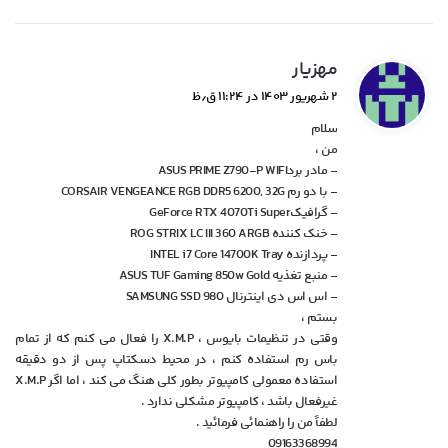
گ
مهزیار
ف
۲ شهریور ۱۴۰۳ در ۱۱:۲۴ ق٫ظ
ت
سلام
:
من ،
– مادر بردASUS PRIME Z790-P WIFI
– با دو رم CORSAIR VENGEANCE RGB DDR5 6200, 32G
– گرافیکGeForce RTX 4070Ti Super
– خنک کننده ROG STRIX LC III 360 ARGB
– پردازنده INTEL i7 Core 14700K Tray
– منبع تغذیه ASUS TUF Gaming 850w Gold
– اس اس دی اینترنال SAMSUNG SSD 980
بستم ،
وقتی در تنظیمات بایوس ، X.M.P را فعال می کنم که از تمام
باس رم استفاده کنم ، در محیط دسکتاپ پس از دو دقیقه
استفاده معمولی کامپیوتر بطور کلی هنگ می کند ، اما اگر X.M.P
غیرفعال باشد ، کامپیوتر مشکلی ندارد .
لطفاً من را راهنمائی فرمائید .
09163368994