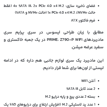
فضای ذخیره سازی: 4x SATA III، 2x PCIe 4.0 x4 M.2 (فقط
حالت NVMe)، 1x PCIe 4.0 x4 M.2 (حالت NVMe و SATA)
فرم فاکتور: ATX
مطابق با زبان طراحی ایسوس در سری پرایم سری
مادربردهای PRIME، Z790-P WIFI در یک جعبه خاکستری و
سفید عرضه میشن.
این مادربرد یک سری لوازم جانبی هم داره که در ادامه
لیستی از اون‌ها برای شما قرار دادیم.
آنتن WIFI
2 عدد کابل SATA III
بسته 2 عددی پیچ و پایه درایو M.2
1 عدد پد لاستیکی M.2 (افزایش ارتفاع برای درایوهای SSD یک