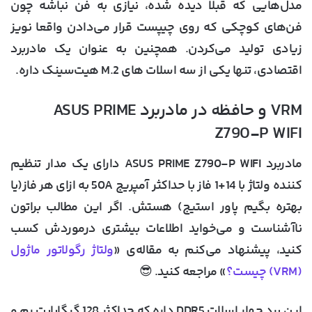
مدل‌هایی که قبلا دیده شده، نیازی به فن نباشه چون
فن‌های کوچکی که روی چیپست قرار می‌دادن واقعا نویز
زیادی تولید می‌کردن. همچنین به عنوان یک مادربرد
اقتصادی، تنها یکی از سه اسلات های M.2 هیت‌سینک داره.
VRM و حافظه در مادربرد ASUS PRIME
Z790-P WIFI
مادربرد ASUS PRIME Z790-P WIFI دارای یک مدار تنظیم
کننده ولتاژ با 14+1 فاز با حداکثر آمپریج 50A به ازای هر فاز(یا
بهتره بگیم پاور استیج) هستش. اگر این مطالب براتون
ناآشناست و می‌خواید اطلاعات بیشتری درموردش کسب
کنید، پیشنهاد می‌کنم به مقاله‌ی «
ولتاژ رگولاتور ماژول
(VRM) چیست؟
» مراجعه کنید. 😎
این برد چهار اسلات DDR5 داره که حداکثر 128 گیگابایت رم و