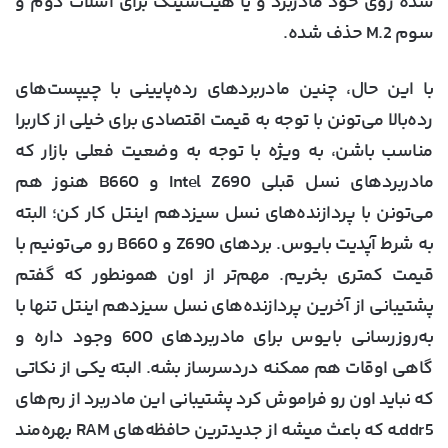
شده روی خود مادربرد و یا هیت‌سینک برای اسلات دوم و
سوم M.2 حذف شده.
با این حال، چنین مادربردهای رده‌‎پایینی با چیپست‌های
رده‌بالا می‌تونن با توجه به قیمت اقتصادی برای خیلی از کاربرا
مناسب باشن، به ویژه با توجه به وضعیت فعلی بازار که
مادربردهای نسل قبلی Intel Z690 و B660 هنوز هم
می‌تونن با پردازنده‌های نسل سیزدهم اینتل کار کن؛ البته
به شرط آپدیت بایوس. بردهای Z690 و B660 رو می‌تونیم با
قیمت کمتری بخریم. مهم‌تر از اون همونطور که گفتم
پشتیبانی از آخرین پردازنده‌های نسل سیزدهم اینتل تنها با
به‌روزرسانی بایوس برای مادربردهای 600 وجود داره و
گاهی اوقات هم ممکنه دردسرساز بشه. البته یکی از نکاتی
که نباید اون رو فراموش کرد پشتیبانی این مادربرد از رم‌های
ddr5ـه که باعث میشه از جدیدترین حافظه‌های RAM بهره‌مند