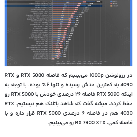
در رزولوشن 1080p می‌بینیم که فاصله RTX 5080 و RTX
4090 به کمترین حدش رسیده و تنها ۶٪ بوده. با توجه به
اینکه RTX 5090 فاصله ۲۶ درصدی خودش با RTX 5080 رو
حفظ کرده، میشه گفت که شاهد باتلنک هم نیستیم. RTX
4080 هم در فاصله ۶ درصدی RTX 5080 قرار داره و با
فاصله کمی، RX 7900 XTX رو می‌بینیم.