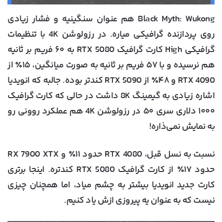
Black Myth: Wukong هم عنوان سنگینیه و فشار زیادی
روی پردازنده گرافیکی میاره. در رزولوشن 4K با تنظیمات
گرافیکی High کارت گرافیک RTX 5080 به ۶۰ فریم بر ثانیه
هم نرسیده و با ۵۷ فریم بر ثانیه به صورت میانگین، ۱۵٪ از
RTX 4090 و ۴۸٪ از RTX 5090 کندتر بوده. جالبه که انویدیا
اشاره زیادی به گیمینگ 8K داشت در حالی که کارت گرافیک
۱۰۰۰ دلاری سری ۵۰ در رزولوشن 4K هم عملکرد روونی رو
به نمایش نمی‌ذاره!
نسبت به نسل قبل، RTX 4080 حدود ۱۱٪ و RX 7900 XTX
حدود ۱۷٪ از کارت گرافیک RTX 5080 کندتره. اینجا برتری
کارت جدید انویدیا بیشتر به چشم میاد، اما همچنان چیزی
نیست که به عنوان یه پیروزی ازش یاد کنیم.