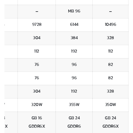
–
–
96 MB
–
384
9728
6144
10496
12
304
384
328
76
112
192
112
28
76
96
82
28
76
96
82
12
304
192
328
0W
320W
355W
350W
24 GB
16 GB
24 GB
24 GB
R6X
GDDR6X
GDDR6
GDDR6X