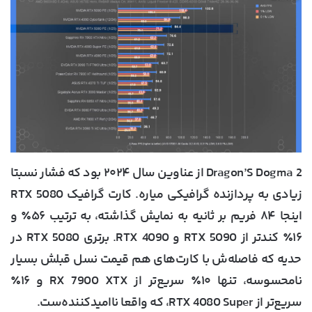
Dragon’S Dogma 2 از عناوین سال ۲۰۲۴ بود که فشار نسبتا
زیادی به پردازنده گرافیکی میاره. کارت گرافیک RTX 5080
اینجا ۸۴ فریم بر ثانیه به نمایش گذاشته، به ترتیب ۵۶٪‌ و
۱۶٪ کندتر از RTX 5090 و RTX 4090. برتری RTX 5080 در
حدیه که فاصله‌ش با کارت‌های هم قیمت نسل قبلش بسیار
نامحسوسه، تنها ۱۰٪ سریع‌تر از RX 7900 XTX و ۱۶٪
سریع‌تر از RTX 4080 Super، که واقعا ناامیدکننده‌ست.