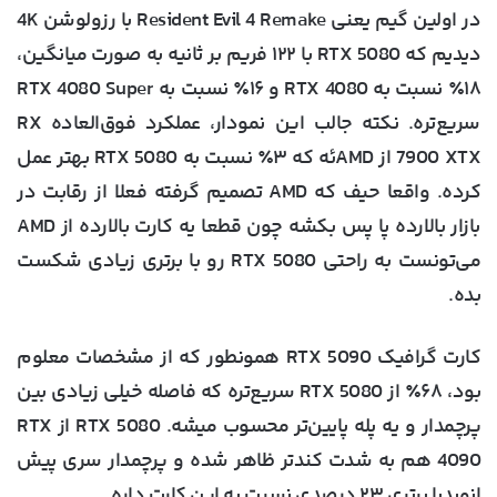
در اولین گیم یعنی Resident Evil 4 Remake با رزولوشن 4K
دیدیم که RTX 5080 با ۱۲۲ فریم بر ثانیه به صورت میانگین،
۱۸٪ نسبت به RTX 4080 و ۱۶٪ نسبت به RTX 4080 Super
سریع‌تره. نکته جالب این نمودار، عملکرد فوق‌العاده RX
7900 XTX از AMDئه که ۳٪ نسبت به RTX 5080 بهتر عمل
کرده. واقعا حیف که AMD تصمیم گرفته فعلا از رقابت در
بازار بالارده پا پس بکشه چون قطعا یه کارت بالارده از AMD
می‌تونست به راحتی RTX 5080 رو با برتری زیادی شکست
بده.
کارت گرافیک RTX 5090 همونطور که از مشخصات معلوم
بود، ۶۸٪ از RTX 5080 سریع‌تره که فاصله خیلی زیادی بین
پرچمدار و یه پله پایین‌تر محسوب میشه. RTX 5080 از RTX
4090 هم به شدت کندتر ظاهر شده و پرچمدار سری پیش
انویدیا برتری ۲۳ درصدی نسبت به این کارت داره.