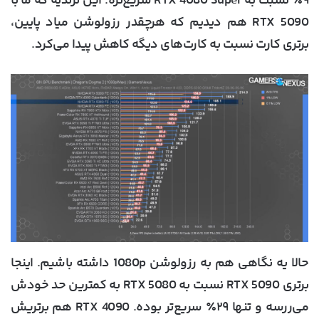
۹٪ نسبت به RTX 4080 Super سریع‌تره. این ترندیه که ما با
RTX 5090 هم دیدیم که هرچقدر رزولوشن میاد پایین،
برتری کارت نسبت به کارت‌های دیگه کاهش پیدا می‌کرد.
حالا یه نگاهی هم به رزولوشن 1080p داشته باشیم. اینجا
برتری RTX 5090 نسبت به RTX 5080 به کمترین حد خودش
می‌ررسه و تنها ۲۹٪ سریع‌تر بوده. RTX 4090 هم برتریش