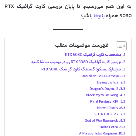
به اون هم می‌رسیم. تا پایان بررسی کارت گرافیک RTX
5080 همراه
بنچفا
باشید.
فهرست موضوعات مطلب
مشخصات کارت گرافیک RTX 5080
بررسی کارت گرافیک RTX 5080 رو در یوتوب تماشا کنید
بنچمارک عملکرد گیمینگ کارت گرافیک RTX 5080
Resident Evil 4 Remake
Dying Light 2
Dragon’s Dogma 2
Black Myth: Wukong
Final Fantasy XIV
Marvel Rivals
S.T.A.L.K.E.R 2
God of War Ragnarok
Delta Force
A Plague Tale: Requiem