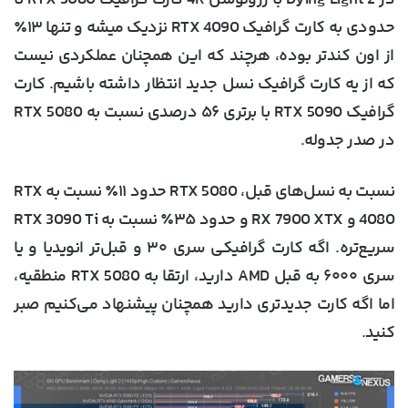
در Dying Light 2 با رزولوشن 4K کارت گرافیک RTX 5080 تا
حدودی به کارت گرافیک RTX 4090 نزدیک میشه و تنها ۱۳٪
از اون کندتر بوده، هرچند که این همچنان عملکردی نیست
که از یه کارت گرافیک نسل جدید انتظار داشته باشیم. کارت
گرافیک RTX 5090 با برتری ۵۶ درصدی نسبت به RTX 5080
در صدر جدوله.
نسبت به نسل‌های قبل، RTX 5080 حدود ۱۱٪ نسبت به RTX
4080 و RX 7900 XTX و حدود ۳۵٪ نسبت به RTX 3090 Ti
سریع‌تره. اگه کارت گرافیکی سری ۳۰ و قبل‌تر انویدیا و یا
سری ۶۰۰۰ به قبل AMD دارید، ارتقا به RTX 5080 منطقیه،
اما اگه کارت جدیدتری دارید همچنان پیشنهاد می‌کنیم صبر
کنید.