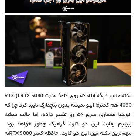
نکته جالب دیگه اینه که روی کاغذ قدرت RTX 5080 از RTX
4090 هم کمتره! اینو نمیشه بدون بنچمارک تایید کرد چرا که
انویدیا معماری سری ۵۰ رو تغییر داده، اما جالب میشه
ببینیم رقابت این دو کارت گرافیک چطور خواهد بود.
مهم‌ترین نکته بین این دو کارت، حافظه کمتر RTX 5080ئه