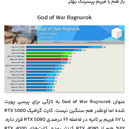
باز هم با فریم پیسینگ بهتر.
God of War Ragnarok
عنوان God of War Ragnarok به تازگی برای پیسی پورت
شده اما اونقدر هم سنگین نیست. کارت گرافیک RTX 5080
با ۱۱۷ فریم بر ثانیه در فاصله ۶۶ درصدی RTX 5090 قرار داره،
۲۲٪ هم از RTX 4090 کندتر بوده. کارت‌های RTX 4080