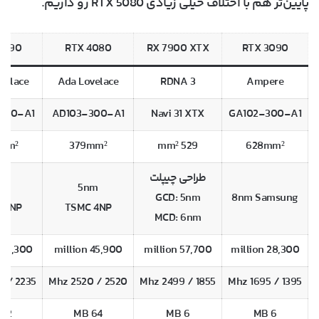
پایین‌تر هم با اختلاف خیلی زیادی RTX 5080 رو داریم.
4090
RTX 4080
RX 7900 XTX
RTX 3090
velace
Ada Lovelace
RDNA 3
Ampere
300-A1
AD103-300-A1
Navi 31 XTX
GA102-300-A1
mm²
379mm²
529 mm²
628mm²
طراحی چیپلت
nm
5nm
GCD: 5nm
8nm Samsung
 4NP
TSMC 4NP
MCD: 6nm
76,300 million
45,900 million
57,700 million
28,300 million
2235 / 2520 Mhz
2520 / 2520 Mhz
1855 / 2499 Mhz
1395 / 1695 Mhz
72 MB
64 MB
6 MB
6 MB