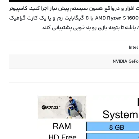
ی FIFA 23 رو با حداقل سخت افزار و درواقع همون سیستم پیش نیاز اجرا کنید، کامپیوتر
شما باید دارای یک پردازنده Intel Core i5 6600k یا AMD Ryzen 5 1600 با 8 گیگابایت رم و یا یک کارت گرافیک
Inte
NVIDIA GeFo