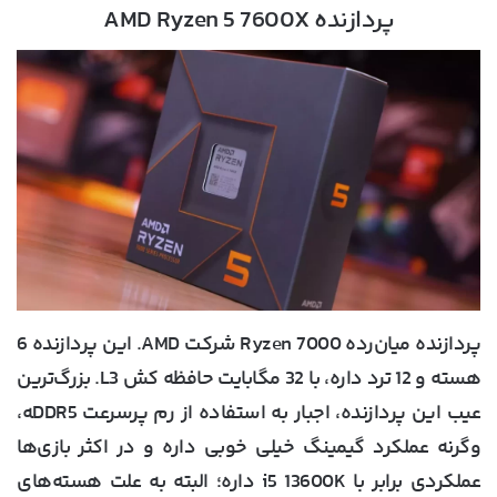
پردازنده AMD Ryzen 5 7600X
پردازنده میان‌رده Ryzen 7000 شرکت AMD. این پردازنده 6
هسته و 12 ترد داره، با 32 مگابایت حافظه کش L3. بزرگ‌ترین
عیب این پردازنده، اجبار به استفاده از رم پرسرعت DDR5‍ه،
وگرنه عملکرد گیمینگ خیلی خوبی داره و در اکثر بازی‌ها
عملکردی برابر با i5 13600K داره؛ البته به علت هسته‌های