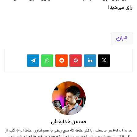
رای می‌دید!
بازی
X
لینکدین
‫پین‌ترست
‫رددیت
واتس آپ
تلگرام
محسن خدابخش
.Hello there من محسنم، با کلی علاقه که هیچ ربطی به هم ندارن. علاقه‌ام به گیم از
5 سالگی شروع شد و بیشتر فهمیدن درباره اینکه چطوری بازی‌ها اجرا میشن باعث