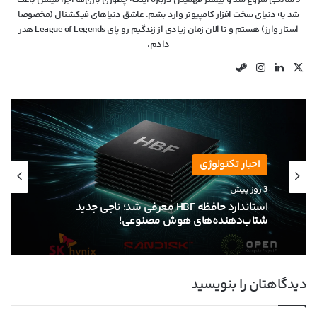
شد به دنیای سخت افزار کامپیوتر وارد بشم. عاشق دنیاهای فیکشنال (مخصوصا
استار وارز) هستم و تا الان زمان زیادی از زندگیم رو پای League of Legends هدر
دادم.
X
لینکدین
اینستاگرام
استیم
اخبار
اخبار تکنولوژی
5 روز پیش
3 روز پیش
موج عجیب گرانی کارت گرافیک‌های RTX 50 در بازار
آسیا؛ تا ۵۰ درصد افزایش قیمت!
استاندارد حافظه HBF معرفی شد؛ ناجی جدید
دیدگاهتان را بنویسید
شتاب‌دهنده‌های هوش مصنوعی!