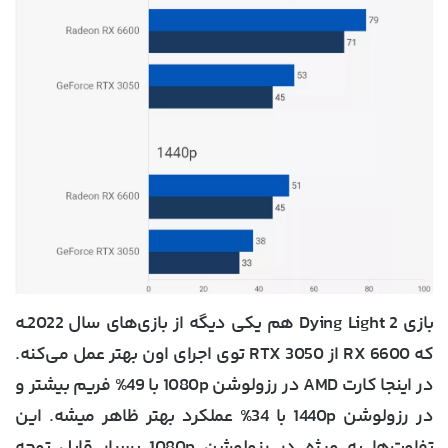
بازی Dying Light 2 هم یکی دیگه از بازی‌های سال 2022ـه
که RX 6600 از RTX 3050 توی اجرای اون بهتر عمل می‌کنه.
در اینجا کارت AMD در رزولوشن 1080p با 49% فریم بیشتر و
در رزولوشن 1440p با 34% عملکرد بهتر ظاهر میشه. این