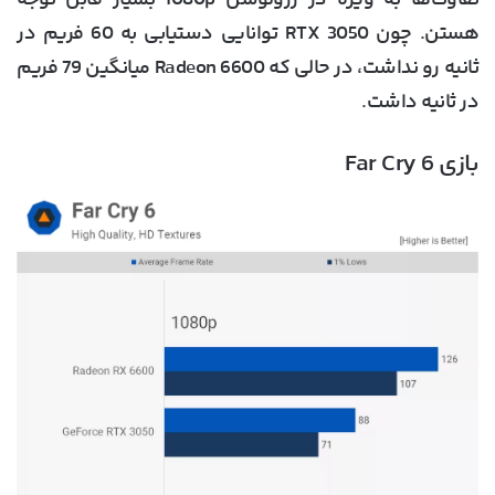
تفاوت‌ها به ویژه در رزولوشن 1080p بسیار قابل توجه
هستن. چون RTX 3050 توانایی دستیابی به 60 فریم در
ثانیه رو نداشت، در حالی که Radeon 6600 میانگین 79 فریم
در ثانیه داشت.
بازی Far Cry 6