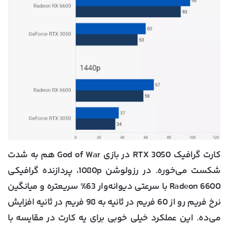
کارت گرافیک RTX 3050 در بازی God of War هم به شدت
شکست می‌خوره. در رزولوشن 1080p، پردازنده گرافیکی
Radeon 6600 با سرعتی دیوانه‌وار 63% سریعتره و میانگین
نرخ فریم رو از 60 فریم در ثانیه به 98 فریم در ثانیه افزایش
می‌ده. این عملکرد خیلی خوبی برای یه کارت در مقایسه با