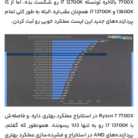
7700X بالاخره تونسته i7 12700K رو شکست بده، اما از i5
13600K و i7 13700K همچنان عقب‌تره. البته به طور کلی تمام
پردازنده‌های جدید این لیست عملکرد خوبی رو ثبت کردن.
Ryzen 7 7700X در استخراج عملکرد بهتری داره، و فاصله‌ش
با i7 13700K رو به تنها 13% رسونده. همونطور که گفتم،
پردازنده‌های AMD در استخراج و فشرده‌سازی عملکرد بهتری