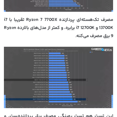
مصرف تک‌هسته‌ای پردازنده Ryzen 7 7700X تقریبا با i7
13700K و i7 12700K برابره، و کمتر از مدل‌های بالارده Ryzen
9 برق مصرف می‌کنه.
این تست هم تست بهینگی مصرف برق پردازنده‌ست، و