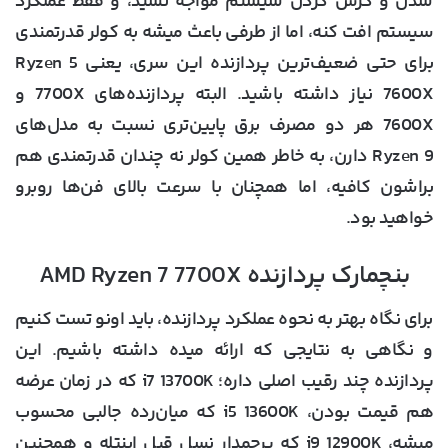
شدن و کرش کردن سیستم مواجه نشید، و فقط عملکرد
سیستم افت کنه، اما از طرفی باعث میشه به کولر قدرتمندی
برای حتی ضعیف‌ترین پردازنده این سری، یعنی Ryzen 5
7600X نیاز داشته باشید. البته پردازنده‌های 7700X و
7600X هر دو مصرف برق پایین‌تری نسبت به مدل‌های
Ryzen 9 دارن، به خاطر همین کولر نه چندان قدرتمندی هم
براشون کافیه، اما همچنان با سرعت بالای فن‌ها روبرو
خواهید بود.
بنچمارک پردازنده AMD Ryzen 7 7700X
برای نگاه بهتر به نحوه عملکرد پردازنده، باید اونو تست کنیم
و نگاهی به نتایجی که ارائه میده داشته باشیم. این
پردازنده چند رقیب اصلی داره؛ i7 13700K که در زمان عرضه
هم قیمت بودن، i5 13600K که میان‌رده جالبی محسوب
میشه، i9 12900K که پرچمدار نسل قبل اینتله و همچنین