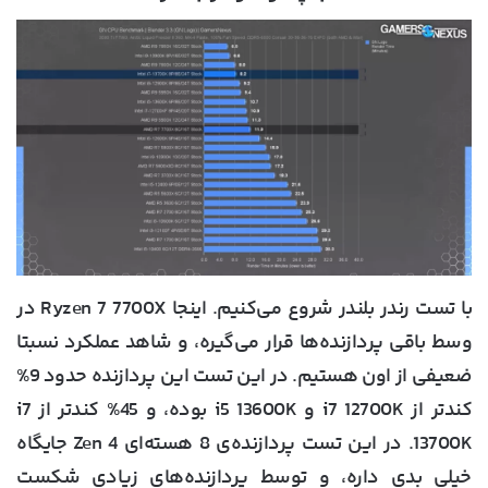
با تست رندر بلندر شروع می‌کنیم. اینجا Ryzen 7 7700X در
وسط باقی پردازنده‌ها قرار می‌گیره، و شاهد عملکرد نسبتا
ضعیفی از اون هستیم. در این تست این پردازنده حدود 9%
کندتر از i7 12700K و i5 13600K بوده، و 45% کندتر از i7
13700K. در این تست پردازنده‌ی 8 هسته‌ای Zen 4 جایگاه
خیلی بدی داره، و توسط پردازنده‌های زیادی شکست