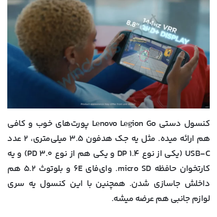
کنسول دستی Lenovo Legion Go
پورت‌های خوب و کافی
هم ارائه میده. مثل یه جک هدفون ۳.۵ میلی‌متری، ۲ عدد
USB-C (یکی از نوع DP ۱.۴ و یکی هم از نوع PD ۳.۰) و یه
کارتخوان حافظه micro SD. وای‌فای ۶E و بلوتوث ۵.۲ هم
داخلش جاسازی شدن. همچنین با این کنسول یه سری
لوازم جانبی هم عرضه میشه.