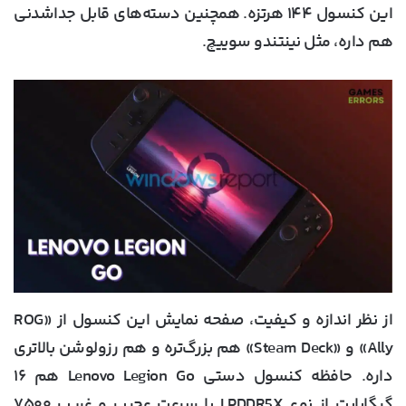
این کنسول ۱۴۴ هرتزه. همچنین دسته‌های قابل جداشدنی
هم داره، مثل نینتندو سوییچ.
از نظر اندازه و کیفیت، صفحه‌ نمایش این کنسول از «ROG
Ally» و «Steam Deck» هم بزرگ‌تره و هم رزولوشن بالاتری
داره. حافظه‌ کنسول دستی Lenovo Legion Go هم ۱۶
گیگابایت از نوع LPDDR5X با سرعت عجیب و غریب ۷۵۰۰