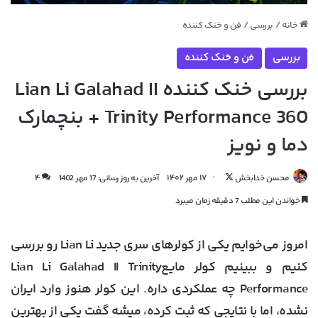
خانه
/
بررسی
/
فن و خنک کننده
بررسی
فن و خنک کننده
بررسی خنک کننده Lian Li Galahad II
Trinity Performance 360 + بنچمارک
دما و نویز
دنبال
محسن خدابخش
۱۷ مهر ۱۴۰۲
آخرین به روز رسانی: 17 مهر 1402
۴
کردن
خواندن این مطلب 7 دقیقه زمان میبرد
در
X
امروز می‌خوایم یکی از کولرهای سری جدید Lian Li رو بررسی
کنیم و ببینیم کولر مایعLian Li Galahad II Trinity
Performance چه عملکردی داره. این کولر هنوز وارد ایران
نشده، اما با نتایجی که ثبت کرده، میشه گفت یکی از بهترین