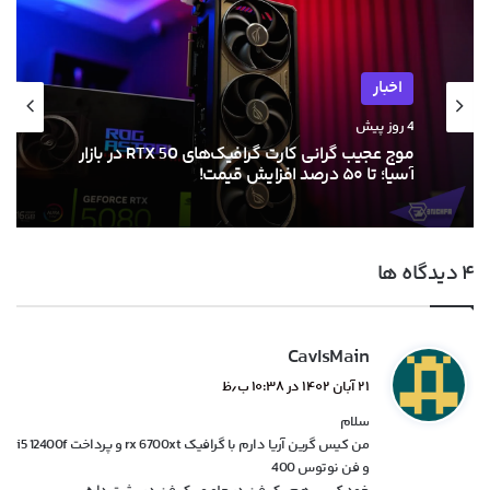
اخبار
4 روز پیش
موج عجیب گرانی کارت گرافیک‌های RTX 50 در بازار
آسیا؛ تا ۵۰ درصد افزایش قیمت!
‫۴ دیدگاه ها
گ
CavIsMain
ف
۲۱ آبان ۱۴۰۲ در ۱۰:۳۸ ب٫ظ
ت
سلام
:
من کیس گرین آریا دارم با گرافیک rx 6700xt و پرداخت i5 12400f
و فن نوتوس 400