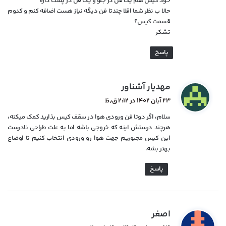
خود کیس هم یک فن در جلو و یک فن در پشت داره
حالا ب نظر شما اقلا چندتا فن دیگه نیاز هست اضافه کنم و کدوم
قسمت کیس؟
تشکر
پاسخ
گ
مهدیار آشناور
ف
۲۳ آبان ۱۴۰۲ در ۲:۱۲ ق٫ظ
ت
سلام، اگر دوتا فن ورودی هوا در سقف کیس بذارید کمک میکنه،
:
هرچند درستش اینه که خروجی باشه اما به علت طراحی نادرست
این کیس مجبوریم جهت هوا رو ورودی انتخاب کنیم تا اوضاع
بهتر بشه.
پاسخ
گ
اصغر
ف