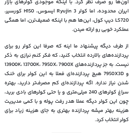
اون‌ها رو صرف نظر کرد. با اینکه موجودی کولرهای بازار
ایران محدوده، اما کولر Ryujin 3 ایسوس، H150 کورسیر،
LS720 دیپ کول، این‌ها هم با اینکه ضعیف‌ترن، اما همگی
عملکرد خوبی رو ارائه میدن.
از طرف دیگه پیشنهاد ما اینه که صرفا این کولر رو برای
پردازنده‌های بالارده انتخاب کنید، که فکر کنم نیازی به ذکر
نیست. به جز پردازنده‌های 13900K، 13700K، 7950X، 7900X
و 7950X3D هیچ پردازنده‌ای فعلا به این کولر برای خنک
شدن نیاز نداره. اگه پردازنده‌ای کم مصرف‌تر دارید، بهتره
سراغ کولرهای 240 میلی‌متری و یا حتی کولرهای بادی برید،
چون این کولر دیگه عملا هدر رفت پوله و با کمی مدیریت
هزینه بهتر میشه پردازنده بهتری به جای هزینه زیاد برای
کولر انتخاب کرد.