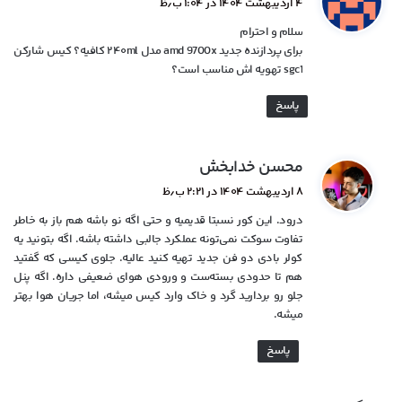
۴ اردیبهشت ۱۴۰۴ در ۱:۰۴ ب٫ظ
ت
سلام و احترام
:
برای پردازنده جدید amd 9700x مدل ۲۴۰ml کافیه؟ کیس شارکن
sgc1 تهویه اش مناسب است؟
پاسخ
گ
محسن خدابخش
ف
۸ اردیبهشت ۱۴۰۴ در ۲:۲۱ ب٫ظ
ت
درود. این کور نسبتا قدیمیه و حتی اگه نو باشه هم باز به خاطر
:
تفاوت سوکت نمی‌تونه عملکرد جالبی داشته باشه. اگه بتونید یه
کولر بادی دو فن جدید تهیه کنید عالیه. جلوی کیسی که گفتید
هم تا حدودی بسته‌ست و ورودی هوای ضعیفی داره. اگه پنل
جلو رو بردارید گرد و خاک وارد کیس میشه، اما جریان هوا بهتر
میشه.
پاسخ