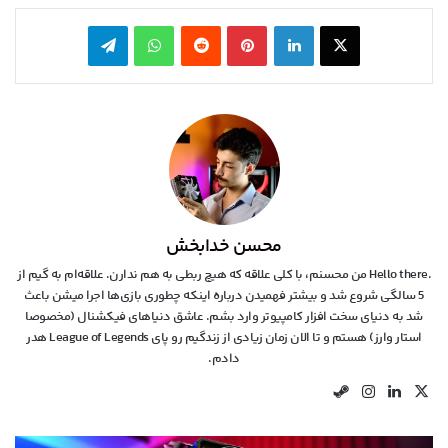
X
لینکدین
‫پین‌ترست
‫رددیت
واتس آپ
تلگرام
محسن خدابخش
.Hello there من محسنم، با کلی علاقه که هیچ ربطی به هم ندارن. علاقه‌ام به گیم از
5 سالگی شروع شد و بیشتر فهمیدن درباره اینکه چطوری بازی‌ها اجرا میشن باعث
شد به دنیای سخت افزار کامپیوتر وارد بشم. عاشق دنیاهای فیکشنال (مخصوصا
استار وارز) هستم و تا الان زمان زیادی از زندگیم رو پای League of Legends هدر
دادم.
X
لینکدین
اینستاگرام
استیم