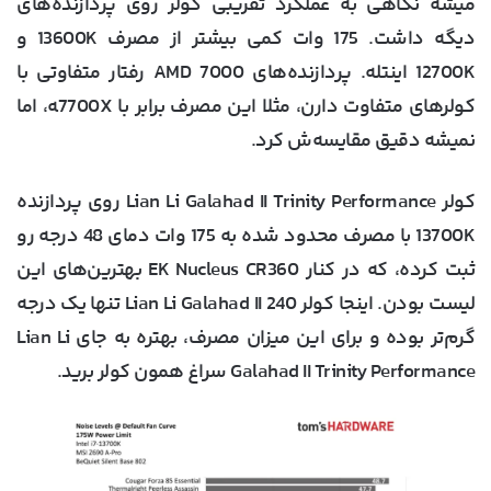
میشه نگاهی به عملکرد تقریبی کولر روی پردازنده‌های
دیگه داشت. 175 وات کمی بیشتر از مصرف 13600K و
12700K اینتله. پردازنده‌های AMD 7000 رفتار متفاوتی با
کولرهای متفاوت دارن، مثلا این مصرف برابر با 7700X‍ه، اما
نمیشه دقیق مقایسه‌ش کرد.
کولر Lian Li Galahad II Trinity Performance روی پردازنده
13700K با مصرف محدود شده به 175 وات دمای 48 درجه رو
ثبت کرده، که در کنار EK Nucleus CR360 بهترین‌های این
لیست بودن. اینجا کولر Lian Li Galahad II 240 تنها یک درجه
گرم‌تر بوده و برای این میزان مصرف، بهتره به جای Lian Li
Galahad II Trinity Performance سراغ همون کولر برید.