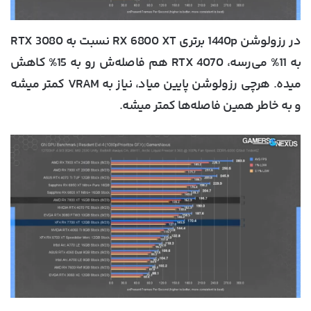
در رزولوشن 1440p برتری RX 6800 XT نسبت به RTX 3080
به 11% می‌رسه، RTX 4070 هم فاصله‌ش رو به 15% کاهش
میده. هرچی رزولوشن پایین میاد، نیاز به VRAM کمتر میشه
و به خاطر همین فاصله‌ها کمتر میشه.