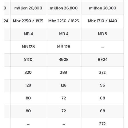
million
26,800 million
26,800 million
28,300 million
2124 / 2430 Mhz
1825 / 2250 Mhz
1825 / 2250 Mhz
1440 / 1710 Mhz
4 MB
4 MB
5 MB
128 MB
128 MB
–
5120
4608
8704
320
288
272
128
128
96
80
72
68
80
72
68
–
–
272