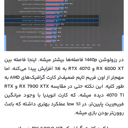
در رزولوشن 1440p فاصله‌ها بیشتر میشه. اینجا فاصله بین
RX 6800 XT و RTX 4070 به 6% افزایش پیدا می‌کنه، اما
مهم‌تر از اون فریم تایم ضعیف‌تر کارت گرافیک‌های AMD به
طور کلیه. این نکته حتی در مقایسه RX 7900 XTX و RTX
4070 Ti دیده میشه، که کارت انویدیا با وجود میانگین
فریم‌ریت پایین‌تر، در 1% low عملکرد بهتری داشته که باعث
روون‌تر بودن بازی میشه.