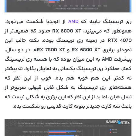
ری تریسینگ جاییه که
AMD
از انویدیا شکست می‌خوره.
همونطور که می‌بینید، RX 6800 XT حدود 5% ضعیف‌تر از
RTX 4070 در زمینه ری تریسنگ بوده. نکته جالب این
نمودار، برابری RX 6800 XT و RX 7800 XT‍ه. در دو سال،
پیشرفت AMD به این میزان بوده که با هسته ری تریسینگ
کمتر، عملکرد ری تریسینگ یکسانی به نمایش بذاره، نه بیشتر
نه کمتر. این هم خوبه هم بده. خوب از این نظر که
هسته‌های ری تریسینگ به شکل قابل قبولی سریع‌تر از
نسل قبلن، اما بد از این نظر که این برتری به شکلی نیست که
باعث شه کارت جدیدتر بتونه کارت قدیمی رو شکست بده.