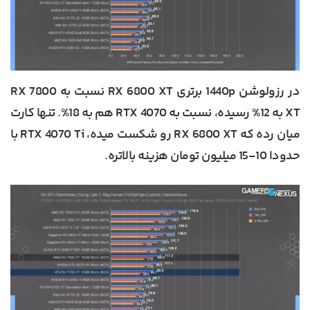
در رزولوشن 1440p برتری RX 6800 XT نسبت به RX 7800
XT به 12% رسیده، نسبت به RTX 4070 هم به 18%. تنها کارت
میان رده که RX 6800 XT رو شکست میده، RTX 4070 Ti با
حدودا 10-15 میلیون تومان هزینه بالاتره.