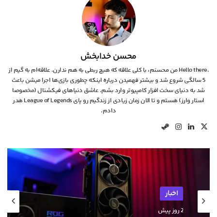
محسن خدابخش
.Hello there من محسنم، با کلی علاقه که هیچ ربطی به هم ندارن. علاقه‌ام به گیم از
5 سالگی شروع شد و بیشتر فهمیدن درباره اینکه چطوری بازی‌ها اجرا میشن باعث
شد به دنیای سخت افزار کامپیوتر وارد بشم. عاشق دنیاهای فیکشنال (مخصوصا
استار وارز) هستم و تا الان زمان زیادی از زندگیم رو پای League of Legends هدر
دادم.
X
لینکدین
اینستاگرام
استیم
اخبار
2 روز پیش