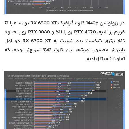
در رزولوشن 1440p کارت گرافیک RX 6800 XT تونسته با 71
فریم بر ثانیه، RTX 4070 رو با 11% و RTX 3080 رو با حدود
15% برتری شکست بده. نسبت به RX 6700 XT دو لول
پایین‌تر محسوب میشه، این کارت 42% سریع‌تر بوده، که
تفاوت نسبتا زیادیه.