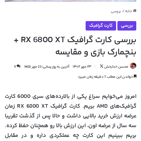
خانه
/
بررسی
بررسی
کارت گرافیک
بررسی کارت گرافیک RX 6800 XT +
بنچمارک بازی و مقایسه
دنبال
محسن خدابخش
۲۳ مهر ۱۴۰۲
آخرین به روز رسانی: 23 مهر 1402
۷
کردن
خواندن این مطلب 7 دقیقه زمان میبرد
در
X
امروز می‌خوایم سراغ یکی از بالارده‌های سری 6000 کارت‌
گرافیک‌های AMD بریم. کارت گرافیک RX 6800 XT زمان
عرضه ارزش خرید بالایی داشت و حالا پس از گذشت تقریبا
سه سال از عرضه اون، این ارزش بالا رو همچنان حفظ کرده.
بریم ببینیم این کارت چه عملکردی داره و در مقابل