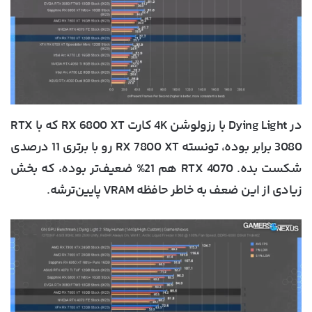
در Dying Light با رزولوشن 4K کارت RX 6800 XT که با RTX
3080 برابر بوده، تونسته RX 7800 XT رو با برتری 11 درصدی
شکست بده. RTX 4070 هم 21% ضعیف‌تر بوده، که بخش
زیادی از این ضعف به خاطر حافظه VRAM پایین‌ترشه.