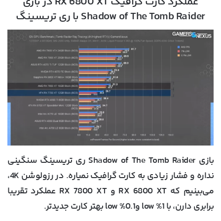
عملکرد کارت گرافیک RX 6800 XT در بازی
Shadow of The Tomb Raider با ری تریسینگ
بازی Shadow of The Tomb Raider ری تریسینگ سنگینی
نداره و فشار زیادی به کارت گرافیک نمیاره. در رزولوشن 4K،
می‌بینیم که RX 6800 XT و RX 7800 XT عملکرد تقریبا
برابری دارن، با 1% low و0.1% low بهتر کارت جدیدتر.