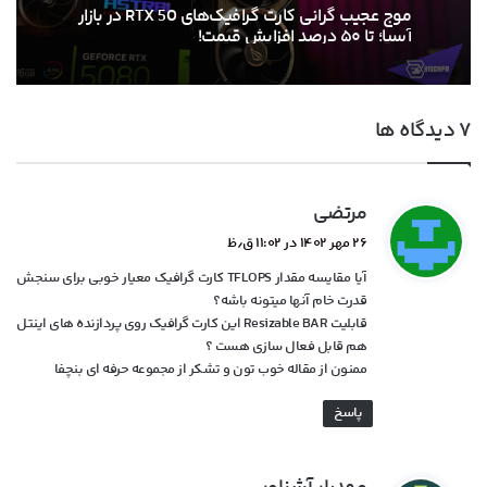
موج عجیب گرانی کارت گرافیک‌های RTX 50 در بازار
آسیا؛ تا ۵۰ درصد افزایش قیمت!
‫۷ دیدگاه ها
گ
مرتضی
ف
۲۶ مهر ۱۴۰۲ در ۱۱:۰۲ ق٫ظ
ت
آیا مقایسه مقدار TFLOPS کارت گرافیک معیار خوبی برای سنجش
:
قدرت خام آنها میتونه باشه؟
قابلیت Resizable BAR این کارت گرافیک روی پردازنده های اینتل
هم قابل فعال سازی هست ؟
ممنون از مقاله خوب تون و تشکر از مجموعه حرفه ای بنچفا
پاسخ
گ