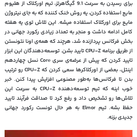
برای رسیدن به سرعت 9.1 گیگاهرتز، تیم اورکلاک از هلیوم
مایع استفاده کردن، یه روش خنک کننده که به جای نیتروژن
مایع برای اورکلاک استفاده میشه. این تلاش توی یه هفته
کامل ادامه داشت و منجر به تعداد زیادی رکورد جهانی در
بخش فرکانس پردازنده شد، هرچند که همه‌ی اونا نتونستن
از طریق برنامه CPU-Z تایید بشن. توسعه‌دهندگان این ابزار
تایید کردن که پیش از عرضه‌ی سری Core نسل چهاردهم
اینتل، بعضی از اورکلاکرها سعی کردن که CPU-Z رو ترتیب
بدن تا فرکانس‌ها به‌طور مصنوعی افزایش پیدا کنن. خبر
خوب اینه که تیم توسعه‌دهنده CPU-Z به سرعت این
تلاش‌ها رو تشخیص داد و رفع کرد تا صداقت فرآیند تایید
حفظ بشه. تیم Elmor به هر حال تونست رکورد جهانی
جدیدی بزنه.