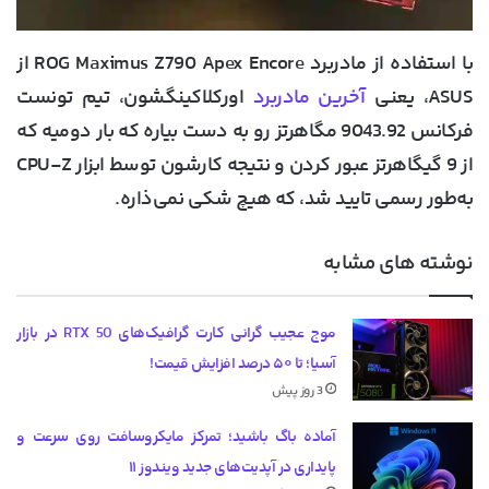
با استفاده از مادربرد ROG Maximus Z790 Apex Encore از
ASUS، یعنی
آخرین مادربرد
اورکلاکینگشون، تیم تونست
فرکانس 9043.92 مگاهرتز رو به دست بیاره که بار دومیه که
از 9 گیگاهرتز عبور کردن و نتیجه کارشون توسط ابزار CPU-Z
به‌طور رسمی تایید شد، که هیچ شکی نمی‌ذاره.
نوشته های مشابه
موج عجیب گرانی کارت گرافیک‌های RTX 50 در بازار
آسیا؛ تا ۵۰ درصد افزایش قیمت!
3 روز پیش
آماده باگ باشید؛ تمرکز مایکروسافت روی سرعت و
پایداری در آپدیت‌های جدید ویندوز ۱۱