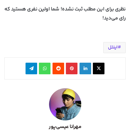
نظری برای این مطلب ثبت نشده! شما اولین نفری هستید که
رای می‌دید!
اینتل
X
لینکدین
‫پین‌ترست
‫رددیت
واتس آپ
تلگرام
مهرانا عیسی‌پور