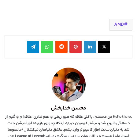
AMD
X
لینکدین
‫پین‌ترست
‫رددیت
واتس آپ
تلگرام
محسن خدابخش
.Hello there من محسنم، با کلی علاقه که هیچ ربطی به هم ندارن. علاقه‌ام به گیم از
5 سالگی شروع شد و بیشتر فهمیدن درباره اینکه چطوری بازی‌ها اجرا میشن باعث
شد به دنیای سخت افزار کامپیوتر وارد بشم. عاشق دنیاهای فیکشنال (مخصوصا
استار وارز) هستم و تا الان زمان زیادی از زندگیم رو پای League of Legends هدر