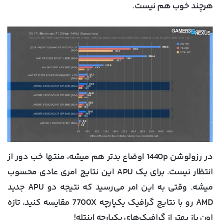
هرچند خوب هم نیست.
در رزولوشن 1440p اوضاع بدتر هم میشه، منتها خب دور از
انتظار نیست. برای یک APU این نتایج امری عادی محسوب
میشه. وقتی به این امر می‌رسید که نتیجه دو APU جدید
AMD رو با نتایج گرافیک یکپارچه 7700X مقایسه کنید، تازه
اون باز بهتر از گرافیک‌های یکپارچه اینتله!