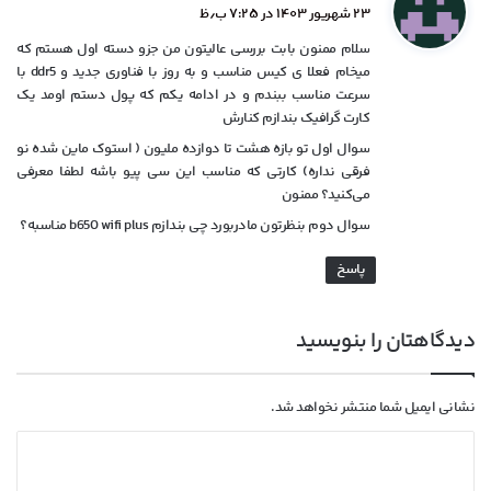
ف
۲۳ شهریور ۱۴۰۳ در ۷:۲۵ ب٫ظ
ت
سلام ممنون بابت بررسی عالیتون من جزو دسته اول هستم که
:
میخام فعلا ی کیس مناسب و به روز با فناوری جدید و ddr5 با
سرعت مناسب ببندم و در ادامه یکم که پول دستم اومد یک
کارت گرافیک بندازم کنارش
سوال اول تو بازه هشت تا دوازده ملیون ( استوک ماین شده نو
فرقی نداره) کارتی که مناسب این سی پیو باشه لطفا معرفی
می‌کنید؟ ممنون
سوال دوم بنظرتون مادربورد چی بندازم b650 wifi plus مناسبه؟
پاسخ
دیدگاهتان را بنویسید
نشانی ایمیل شما منتشر نخواهد شد.
د
ی