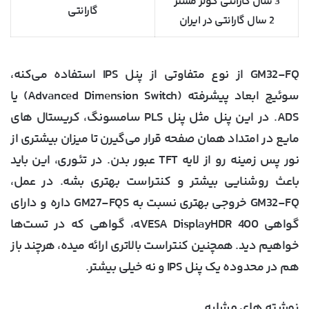
3 سال گارانتی کولر مستر
گارانتی
2 سال گارانتی در ایران
GM32-FQ از نوع متفاوتی از پنل IPS استفاده می‌کنه،
سوئیچ ابعاد پیشرفته (Advanced Dimension Switch) یا
ADS. در این پنل مثل پنل PLS سامسونگ، کریستال های
مایع در امتداد همان صفحه قرار می‌گیرن تا میزان بیشتری از
نور پس زمینه رو از لایه TFT عبور بدن. در تئوری، این باید
باعث روشنایی بیشتر و کنتراست بهتری بشه. در عمل،
GM32-FQ خروجی بهتری نسبت به GM27-FQS داره و دارای
گواهی VESA DisplayHDR 400‍ه، گواهی که در تست‌ها
خواهیم دید. همچنین کنتراست بالاتری ارائه میده، هرچند باز
هم در محدوده یک پنل IPS و نه خیلی بیشتر.
نوشته های مشابه