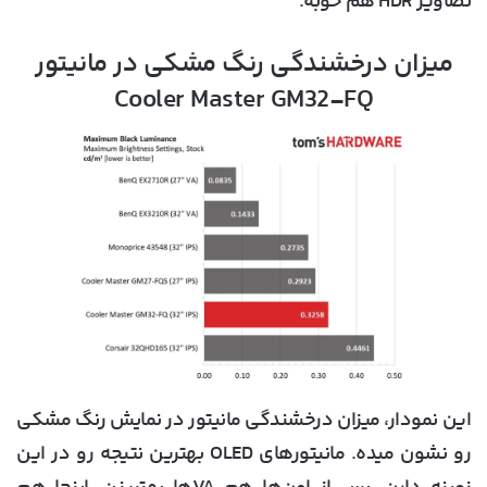
تصاویر HDR هم خوبه.
میزان درخشندگی رنگ مشکی در مانیتور
Cooler Master GM32-FQ
این نمودار، میزان درخشندگی مانیتور در نمایش رنگ مشکی
رو نشون میده. مانیتورهای OLED بهترین نتیجه رو در این