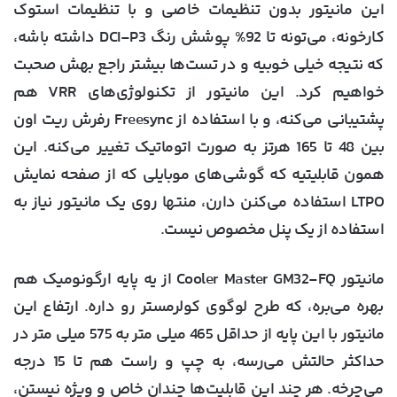
این مانیتور بدون تنظیمات خاصی و با تنظیمات استوک
کارخونه، می‌تونه تا 92% پوشش رنگ DCI-P3 داشته باشه،
که نتیجه خیلی خوبیه و در تست‌ها بیشتر راجع بهش صحبت
خواهیم کرد. این مانیتور از تکنولوژی‌های VRR هم
پشتیبانی می‌کنه، و با استفاده از Freesync رفرش ریت اون
بین 48 تا 165 هرتز به صورت اتوماتیک تغییر می‌کنه. این
همون قابلیتیه که گوشی‌های موبایلی که از صفحه نمایش
LTPO استفاده می‌کنن دارن، منتها روی یک مانیتور نیاز به
استفاده از یک پنل مخصوص نیست.
مانیتور Cooler Master GM32-FQ از یه پایه ارگونومیک هم
بهره می‌بره، که طرح لوگوی کولرمستر رو داره. ارتفاع این
مانیتور با این پایه از حداقل 465 میلی متر به 575 میلی متر در
حداکثر حالتش می‌رسه، به چپ و راست هم تا 15 درجه
می‌چرخه. هر چند این قابلیت‌ها چندان خاص و ویژه نیستن،