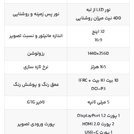
نور LED از لبه
نور پس زمینه و روشنایی
400 نیت میزان روشنایی
32 اینچ
اندازه مانیتور و نسبت تصویر
16:9
2560×1440
رزولوشن
165 هرتز
نرخ تازه سازی
10 بیت (8 بیت + FRC)
عمق رنگ و پوشش رنگ
DCI-P3
5 میلی ثانیه
تاخیر GTG
1 پورت DisplayPort 1.2
2 پورت HDMI 2.0
پورت ورودی تصویر
1 پورت USB-C