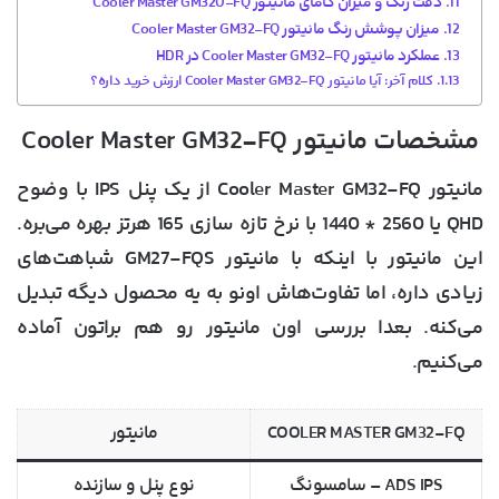
دقت رنگ و میزان گامای مانیتور Cooler Master GM320-FQ
میزان پوشش رنگ مانیتور Cooler Master GM32-FQ
عملکرد مانیتور Cooler Master GM32-FQ در HDR
کلام آخر: آیا مانیتور Cooler Master GM32-FQ ارزش خرید داره؟
مشخصات مانیتور Cooler Master GM32-FQ
مانیتور Cooler Master GM32-FQ از یک پنل IPS با وضوح
QHD یا 2560 * 1440 با نرخ تازه سازی 165 هرتز بهره می‌بره.
این مانیتور با اینکه با مانیتور GM27-FQS شباهت‌های
زیادی داره، اما تفاوت‌هاش اونو به یه محصول دیگه تبدیل
می‌کنه. بعدا بررسی اون مانیتور رو هم براتون آماده
می‌کنیم.
COOLER MASTER GM32-FQ
مانیتور
ADS IPS – سامسونگ
نوع پنل و سازنده