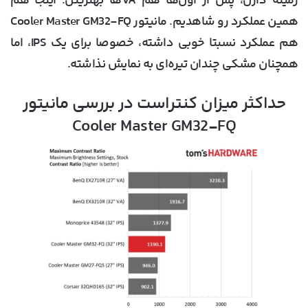
زمینه دارن، پس از اون‌ها هم VAها بهترینن. اینجا هم
همین عملکرد رو شاهدیم. مانیتور Cooler Master GM32-FQ
هم عملکرد نسبتا خوبی داشته، خصوصا برای یک IPS، اما
همچنان مشکی چندان تیره‌ای به نمایش نذاشته.
حداکثر میزان کنتراست در بررسی مانیتور
Cooler Master GM32-FQ