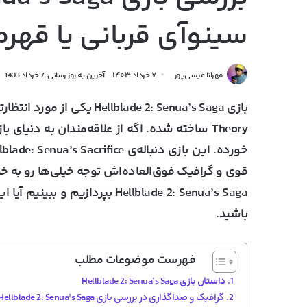
سینوآی قربانی یا قهرم
مهرانا عیسی‌پور
۷ خرداد ۱۴۰۳
آخرین به روز رسانی: 7 خرداد 1403
Theory ساخته شده. اگه از علاقه‌مندان به دنی
قوی و گرافیک فوق‌العاده‌اش توجه خیلی‌ها رو به خ
Hellblade 2: Senua’s Saga بپردازیم و ببینیم آیا این بازی تونسته انتظارات رو برآورده کنه یا نه. با
باشید.
فهرست موضوعات مطلب
داستان بازی Hellblade 2: Senua’s Saga
گرافیک و صداگذاری در بررسی بازی Hellblade 2: Senua’s Saga