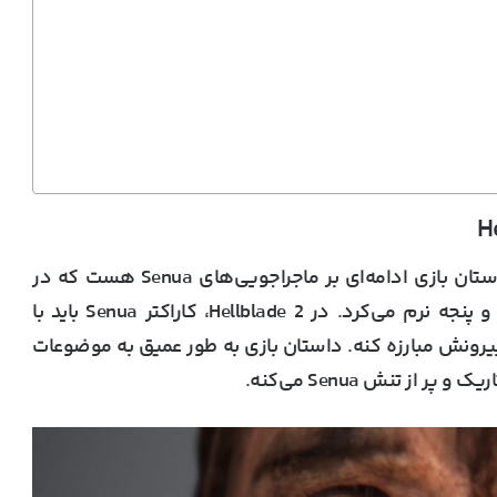
یکی از نقاط قوت اصلی Hellblade 2 داستانشه. داستان بازی ادامه‌ای بر ماجراجویی‌های Senua هست که در
نسخه‌ی اول با مشکلات روانی و توهماتش دست و پنجه نرم می‌کرد. در Hellblade 2، کاراکتر Senua باید با
یرونش مبارزه کنه. داستان بازی به طور عمیق به موضوعات
از تنش Senua می‌کنه.