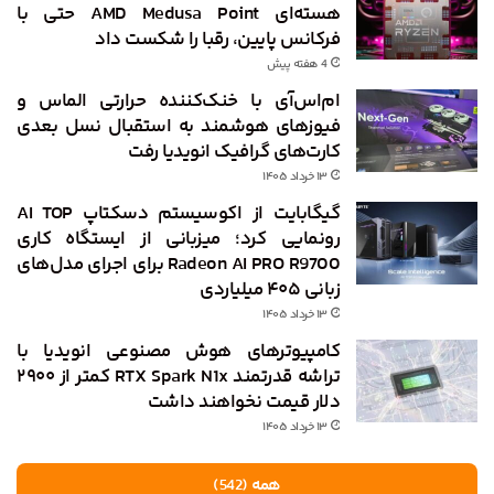
هسته‌ای AMD Medusa Point حتی با
فرکانس پایین، رقبا را شکست داد
4 هفته پیش
ام‌اس‌آی با خنک‌کننده حرارتی الماس و
فیوزهای هوشمند به استقبال نسل بعدی
کارت‌های گرافیک انویدیا رفت
۱۳ خرداد ۱۴۰۵
گیگابایت از اکوسیستم دسکتاپ AI TOP
رونمایی کرد؛ میزبانی از ایستگاه کاری
Radeon AI PRO R9700 برای اجرای مدل‌های
زبانی ۴۰۵ میلیاردی
۱۳ خرداد ۱۴۰۵
کامپیوترهای هوش مصنوعی انویدیا با
تراشه قدرتمند RTX Spark N1x کمتر از ۲۹۰۰
دلار قیمت نخواهند داشت
۱۳ خرداد ۱۴۰۵
همه (542)