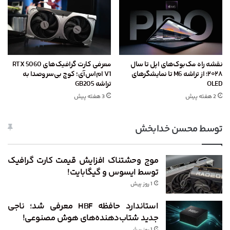
نقشه راه مک‌بوک‌های اپل تا سال
معرفی کارت گرافیک‌های RTX 5060
۲۰۲۸؛ از تراشه M6 تا نمایشگرهای
V1 ام‌اس‌آی؛ کوچ بی‌سروصدا به
OLED
تراشه GB205
2 هفته پیش
3 هفته پیش
توسط محسن خدابخش
موج وحشتناک افزایش قیمت کارت گرافیک
توسط ایسوس و گیگابایت!
1 روز پیش
استاندارد حافظه HBF معرفی شد؛ ناجی
جدید شتاب‌دهنده‌های هوش مصنوعی!
1 روز پیش