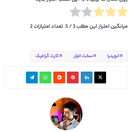
میانگین امتیاز این مطلب
3
/ 5. تعداد امتیازات
2
انویدیا
سخت افزار
کارت گرافیک
X
لینکدین
‫پین‌ترست
‫رددیت
واتس آپ
تلگرام