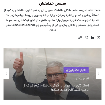
محسن خدابخش
.Hello there من محسنم، با کلی علاقه که هیچ ربطی به هم ندارن. علاقه‌ام به گیم از
5 سالگی شروع شد و بیشتر فهمیدن درباره اینکه چطوری بازی‌ها اجرا میشن باعث
شد به دنیای سخت افزار کامپیوتر وارد بشم. عاشق دنیاهای فیکشنال (مخصوصا
استار وارز) هستم و تا الان زمان زیادی از زندگیم رو پای League of Legends هدر
دادم.
X
لینکدین
اینستاگرام
استیم
اخبار سخت افزار
6 روز پیش
پس از انویدیا، AMD هم قصد افزایش قیمت
کارت‌های گرافیکش رو داره!