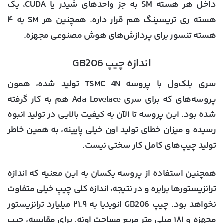
داخل هر هسته SM به جز واحدهای شیدر یا CUDA، یک
هسته ری تریسینگ هم قرار داره. همچنین هر SM به ۴
هسته تنسور برای پردازش‌های هوش مصنوعی مجهزه.
اندازه چیپ GB206
سری بلک‌ول با پروسه TSMC 4N تولید شده، همون
پروسه‌های که برای سری Ada Lovelace هم به کار گرفته
شده بود. این پروسه تا الآن به کیفیت بالایی در تولید انبوه
رسیده و میزان خطای تولید اون خیلی پایینه، به همین خاطر
تولید چیپ‌های کامل کار سختی نیست.
همچنین استفاده از پروسه یکسان به این معنیه که اندازه
ترانزیستورها برابره و در نتیجه، اندازه کلی چیپ خیلی متفاوت
نخواهد بود. چیپ GB206 انویدیا به ۲۱.۹ میلیارد ترانزیستور
مجهزه و ۱۸۱ میلی متر مربع مساحت اونه. برای مقایسه، چیپ