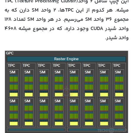
این چیپ شامل ۶ واحدTPC (Texture Processing Cluster)
میشه. هر کدوم از این TPCها، ۲ واحد SM دارن که به
مجموع ۳۶ واحد SM می‌رسیم. در هر واحد SM تعداد ۱۲۸
واحد شیدر CUDA وجود داره، که در مجموع میشه ۴۶۰۸
واحد شیدر.