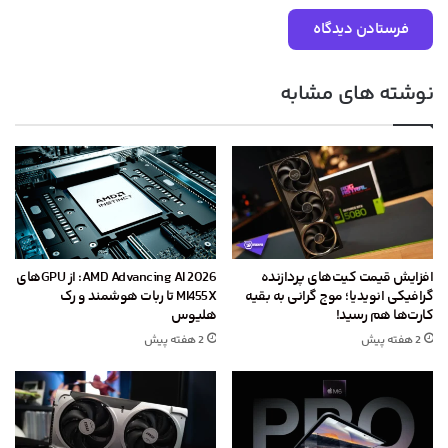
نوشته های مشابه
افزایش قیمت کیت‌های پردازنده
AMD Advancing AI 2026: از GPU‌های
گرافیکی انویدیا؛ موج گرانی به بقیه
MI455X تا ربات هوشمند و رک
کارت‌ها هم رسید!
هلیوس
2 هفته پیش
2 هفته پیش