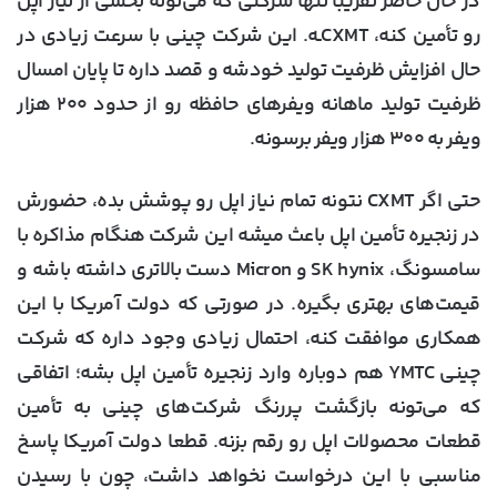
در حال حاضر تقریباً تنها شرکتی که می‌تونه بخشی از نیاز اپل
رو تأمین کنه، CXMTـه. این شرکت چینی با سرعت زیادی در
حال افزایش ظرفیت تولید خودشه و قصد داره تا پایان امسال
ظرفیت تولید ماهانه ویفرهای حافظه رو از حدود ۲۰۰ هزار
ویفر به ۳۰۰ هزار ویفر برسونه.
حتی اگر CXMT نتونه تمام نیاز اپل رو پوشش بده، حضورش
در زنجیره تأمین اپل باعث میشه این شرکت هنگام مذاکره با
سامسونگ، SK hynix و Micron دست بالاتری داشته باشه و
قیمت‌های بهتری بگیره. در صورتی که دولت آمریکا با این
همکاری موافقت کنه، احتمال زیادی وجود داره که شرکت
چینی YMTC هم دوباره وارد زنجیره تأمین اپل بشه؛ اتفاقی
که می‌تونه بازگشت پررنگ شرکت‌های چینی به تأمین
قطعات محصولات اپل رو رقم بزنه. قطعا دولت آمریکا پاسخ
مناسبی با این درخواست نخواهد داشت، چون با رسیدن