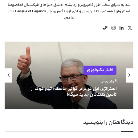
شد به دنیای سخت افزار کامپیوتر وارد بشم. عاشق دنیاهای فیکشنال (مخصوصا
استار وارز) هستم و تا الان زمان زیادی از زندگیم رو پای League of Legends هدر
دادم.
X
لینکدین
اینستاگرام
استیم
اخبار سخت افزار
اخبار تکنولوژی
6 روز پیش
5 روز پیش
پس از انویدیا، AMD هم قصد افزایش قیمت
کارت‌های گرافیکش رو داره!
استراتژی اپل در برابر گرانی حافظه؛ تیم کوک از
دیدگاهتان را بنویسید
تامین‌کنندگان جدید میگه!