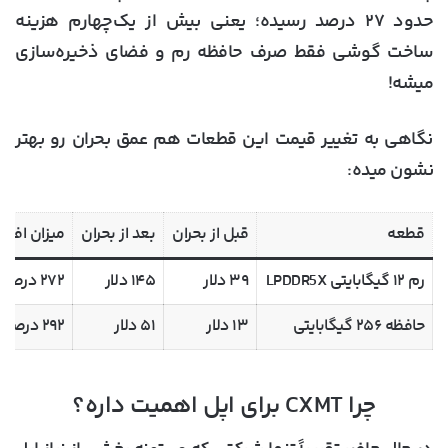
حدود ۲۷ درصد رسیده؛ یعنی بیش از یک‌چهارم هزینه
ساخت گوشی فقط صرف حافظه رم و فضای ذخیره‌سازی
میشه!
نگاهی به تغییر قیمت این قطعات هم عمق بحران رو بهتر
نشون میده:
قطعه
قبل از بحران
بعد از بحران
میزان افزا
رم ۱۲ گیگابایتی LPDDR5X
۳۹ دلار
۱۴۵ دلار
۲۷۲ درصد
حافظه ۲۵۶ گیگابایتی
۱۳ دلار
۵۱ دلار
۲۹۲ درصد
چرا CXMT برای اپل اهمیت داره؟