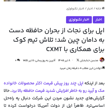
خانه
/
اخبار
/
اخبار تکنولوژی
اخبار
اخبار تکنولوژی
اپل برای نجات از بحران حافظه دست
به دامان چین شد؛ تلاش تیم کوک
برای همکاری با CXMT
دنبال
محسن خدابخش
۸ تیر ۱۴۰۵
آخرین به روز رسانی: 8 تیر 1405
۰
کردن
خواندن این مطلب 4 دقیقه زمان میبرد
در
X
بعد از اینکه
اپل چند روز پیش قیمت اکثر محصولات خانواده
مک و آیپد رو به خاطر افزایش شدید قیمت حافظه بالا برد
، حالا
گزارش‌های جدید نشون میدن این شرکت دنبال یه راه‌حل
اساسی‌تره. ظاهراً اپل از دولت آمریکا درخواست کرده تا