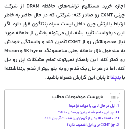
اجازه خرید مستقیم تراشه‌های حافظه DRAM از شرکت
چینی CXMT رو صادر کنه؛ شرکتی که در حال حاضر به خاطر
ارتباط با ارتش چین داخل لیست سیاه پنتاگون قرار داره. اگر
این درخواست تأیید بشه، اپل می‌تونه بخشی از حافظه مورد
نیاز محصولاتش رو از CXMT تأمین کنه و وابستگی خودش
به سه غول بازار حافظه یعنی سامسونگ، SK hynix و Micron
رو کمتر کنه. این راهکار نمی‌تونه تمام مشکلات اپل رو حل
کنه، اما در هر حال یک قدم رو به جلو بهتر از قدم برنداشتنه!
با
بنچفا
تا پایان این گزارش همراه باشید.
فهرست موضوعات مطلب
اپل در حال لابی با دولت ترامپه!
چرا اپل حاضر شده چنین ریسکی بکنه؟
حافظه حالا یکی از گرون‌ترین قطعات آیفون شده
چرا CXMT برای اپل اهمیت داره؟