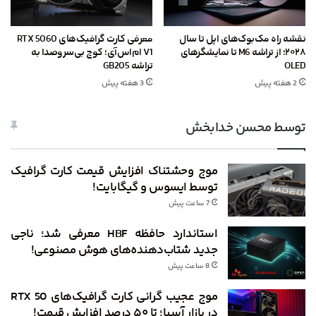
نقشه راه مک‌بوک‌های اپل تا سال
معرفی کارت گرافیک‌های RTX 5060
۲۰۲۸؛ از تراشه M6 تا نمایشگرهای
V1 ام‌اس‌آی؛ کوچ بی‌سروصدا به
OLED
تراشه GB205
2 هفته پیش
3 هفته پیش
توسط محسن خدابخش
موج وحشتناک افزایش قیمت کارت گرافیک
توسط ایسوس و گیگابایت!
7 ساعت پیش
استاندارد حافظه HBF معرفی شد؛ ناجی
جدید شتاب‌دهنده‌های هوش مصنوعی!
8 ساعت پیش
موج عجیب گرانی کارت گرافیک‌های RTX 50
در بازار آسیا؛ تا ۵۰ درصد افزایش قیمت!