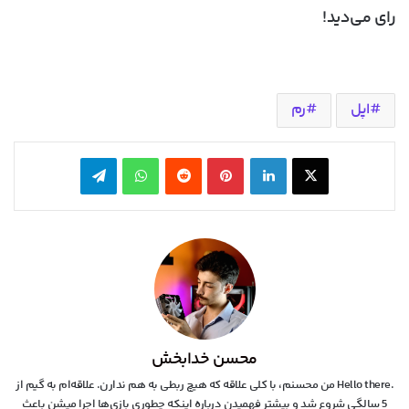
رای می‌دید!
اپل
رم
X
لینکدین
‫پین‌ترست
‫رددیت
واتس آپ
تلگرام
محسن خدابخش
.Hello there من محسنم، با کلی علاقه که هیچ ربطی به هم ندارن. علاقه‌ام به گیم از
5 سالگی شروع شد و بیشتر فهمیدن درباره اینکه چطوری بازی‌ها اجرا میشن باعث