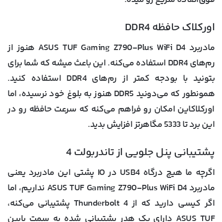
فوق‌العاده سریع رو میده.
اورکلاک حافظه DDR4
مادربرد ASUS TUF Gaming Z790-Plus WiFi D4 هنوز از
رم‌های DDR4 استفاده می‌کنه. این باعث میشه که شما برای
بتونید با بودجه کمتر از رم‌های DDR4 استفاده کنید.
همونطور که می‌دونید DDR5 هنوز به بلوغ خود نرسیده، اما
اورکلاکاین امکان رو فراهم می‌کنه که سرعت حافظه رو در
این برد تا 5333 مگاهرتز افزایش بدید.
پشتیبانی پنل جلویی از تاندربولت 4
اگرچه ما هیچ درگاه USB4 در IO پشتی این مادربرد یعنی
مادربرد ASUS TUF Gaming Z790-Plus WiFi D4 نداریم، اما
اگر کیسی دارید که از Thunderbolt 4 پشتیبانی می‌کنه،
ASUS TUF دارای یک هدر پشتیبانی شده به سمت پایین