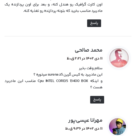
اون کارت گرافیک رو هندل کنه، و بعد برای اون پردازنده یک
مادربرد مناسب بخرید که بتونه پردازنده رو تغذیه کنه.
پاسخ
گ
محمد صالحی
ف
۱۱ دی ۱۴۰۲ در ۲:۲۱ ق٫ظ
ت
سلام وقت بخیر
:
این مادربرد به کیس گرین surena z5 میخوره ؟
و اینکه Cpu INTEL COREi5 13400 BOX مناسب این مادربرد
هست ؟
پاسخ
گ
مهرانا عیسی‌پور
ف
۱۱ دی ۱۴۰۲ در ۹:۳۶ ق٫ظ
ت