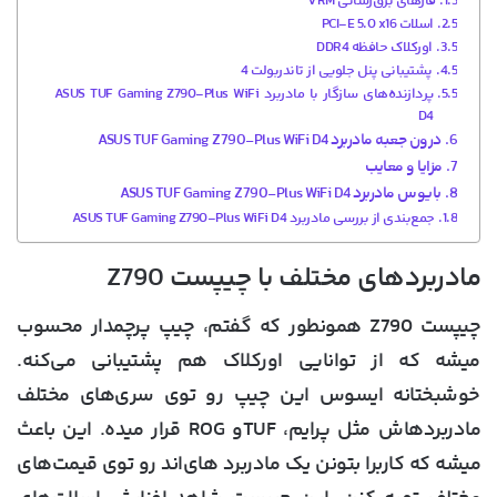
فازهای برق‌رسانی VRM
اسلات PCI-E 5.0 x16
اورکلاک حافظه DDR4
پشتیبانی پنل جلویی از تاندربولت 4
پردازنده‌های سازگار با مادربرد ASUS TUF Gaming Z790-Plus WiFi
D4
درون جعبه مادربرد ASUS TUF Gaming Z790-Plus WiFi D4
مزایا و معایب
بایوس مادربرد ASUS TUF Gaming Z790-Plus WiFi D4
جمع‌بندی از بررسی مادربرد ASUS TUF Gaming Z790-Plus WiFi D4
مادربردهای مختلف با چیپست Z790
چیپست Z790 همونطور که گفتم، چیپ پرچمدار محسوب
میشه که از توانایی اورکلاک هم پشتیبانی می‌کنه.
خوشبختانه ایسوس این چیپ رو توی سری‌های مختلف
مادربردهاش مثل پرایم، TUFو ROG قرار میده. این باعث
میشه که کاربرا بتونن یک مادربرد های‌اند رو توی قیمت‌های