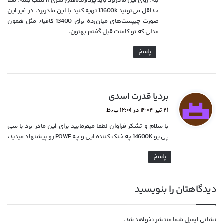
بله. روی این مادربرد باید پردازنده‌های سری K نصب بشه. مثلا
:
حداقل می‌تونید 13600k تهیه کنید با این مادربرد. در غیر این
صورت چیپست‌های میان‌رده برای 13400 کافیه. مثل همون
مدلی که تو کامنت قبل گفتم بهتون.
پاسخ
گ
بردیا قدرت اسدی
ف
۲۱ تیر ۱۴۰۴ در ۱۲:۰۱ ب٫ظ
ت
با سلام و تشکر فراوان لطفا میفرمایید برای این مادر برد با سی
:
پی یو 14600K چه خنک کننده ایی و چه POWE رو پیشنهاد میدید،
پاسخ
دیدگاهتان را بنویسید
نشانی ایمیل شما منتشر نخواهد شد.