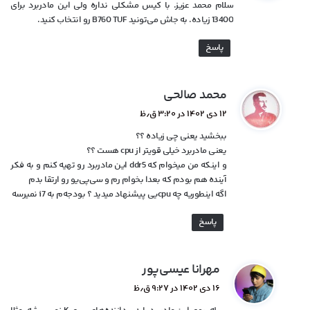
سلام محمد عزیز. با کیس مشکلی نداره ولی این مادربرد برای
:
13400 زیاده. به جاش می‌تونید B760 TUF رو انتخاب کنید.
پاسخ
گ
محمد صالحی
ف
۱۲ دی ۱۴۰۲ در ۳:۲۰ ق٫ظ
ت
ببخشید یعنی چی زیاده ؟؟
:
یعنی مادربرد خیلی قویتر از cpu هست ؟؟
و اینکه من میخوام که ddr5 این مادربرد رو تهیه کنم و به فکر
آینده هم بودم که بعدا بخوام رم و سی‌پی‌یو رو ارتقا بدم
اگه اینطوریه چه cpuیی پیشنهاد میدید ؟ بودجه‌م به i7 نمیرسه
پاسخ
گ
مهرانا عیسی‌پور
ف
۱۶ دی ۱۴۰۲ در ۹:۲۷ ق٫ظ
ت