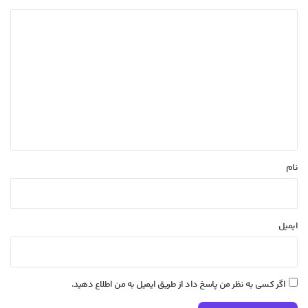
د
ی
د
گ
ا
ه
*
نام
ایمیل
اگر کسی به نظر من پاسخ داد از طریق ایمیل به من اطلاع دهید.