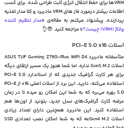
VRMها برای حفظ انتقال انرژی ثابت طراحی شده. برای کسب
اطلاعات بیشتر درمورد فاز های VRM مادربرد و کلا مدار تغذیه
پردازنده، پیشنهاد میکنم به مقاله‌ی «
مدار تنظیم کننده
ولتاژ (VRM) چیست؟
» مراجعه کنید. 😎👌
اسلات PCI-E 5.0 x16
متأسفانه مادربرد ASUS TUF Gaming Z790-Plus WiFi D4
اسلات Gen5 M.2 نداره، اما شما هنوز یک مسیر ارتقای دیگه
برای هر کارت گرافیک جدیدی که از استاندارد PCI-E 5.0
استفاده می‌کنه، دارید. این برد از اسلات اصلی x16 از PCI-E
5.0 بهره می‌بره که به شما این امکان رو میده تا در زمان
عرضه کارت‌ گرافیک‌های نسل جدید، بتونید از اون‌ها هم
استفاده کنید. این مادربرد همچنین دارای تعداد زیادی
اسلات Gen4 M.2عه که به شما امکان نصب تعدادی SSD