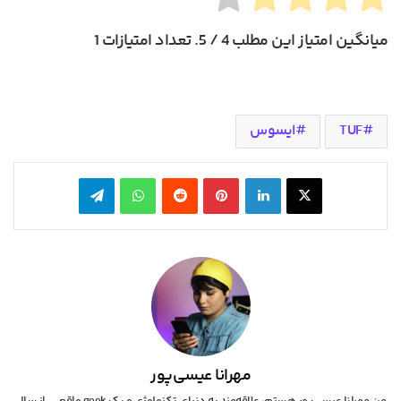
میانگین امتیاز این مطلب
4
/ 5. تعداد امتیازات
1
TUF
ایسوس
X
لینکدین
‫پین‌ترست
‫رددیت
واتس آپ
تلگرام
مهرانا عیسی‌پور