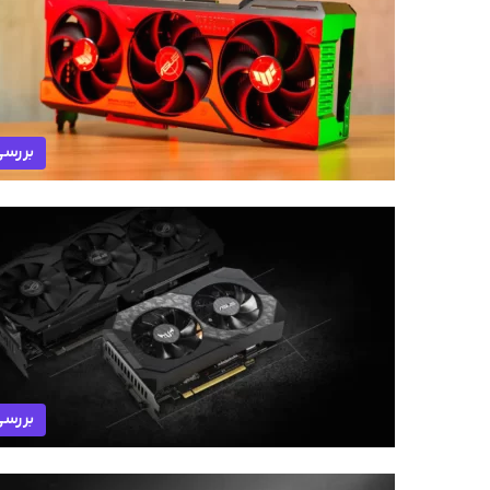
بررس
بررس