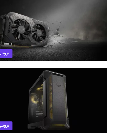
بررس
بررس