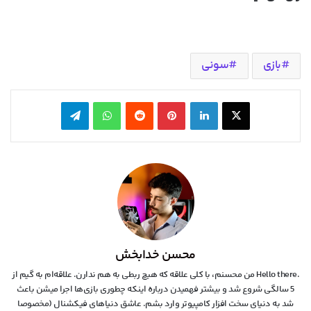
بازی
سونی
X
لینکدین
‫پین‌ترست
‫رددیت
واتس آپ
تلگرام
محسن خدابخش
.Hello there من محسنم، با کلی علاقه که هیچ ربطی به هم ندارن. علاقه‌ام به گیم از
5 سالگی شروع شد و بیشتر فهمیدن درباره اینکه چطوری بازی‌ها اجرا میشن باعث
شد به دنیای سخت افزار کامپیوتر وارد بشم. عاشق دنیاهای فیکشنال (مخصوصا