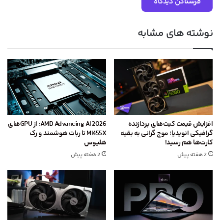
نوشته های مشابه
افزایش قیمت کیت‌های پردازنده
AMD Advancing AI 2026: از GPU‌های
گرافیکی انویدیا؛ موج گرانی به بقیه
MI455X تا ربات هوشمند و رک
کارت‌ها هم رسید!
هلیوس
2 هفته پیش
2 هفته پیش