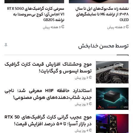
نقشه راه مک‌بوک‌های اپل تا سال
معرفی کارت گرافیک‌های RTX 5060
۲۰۲۸؛ از تراشه M6 تا نمایشگرهای
V1 ام‌اس‌آی؛ کوچ بی‌سروصدا به
OLED
تراشه GB205
2 هفته پیش
3 هفته پیش
توسط محسن خدابخش
موج وحشتناک افزایش قیمت کارت گرافیک
توسط ایسوس و گیگابایت!
3 روز پیش
استاندارد حافظه HBF معرفی شد؛ ناجی
جدید شتاب‌دهنده‌های هوش مصنوعی!
3 روز پیش
موج عجیب گرانی کارت گرافیک‌های RTX 50
در بازار آسیا؛ تا ۵۰ درصد افزایش قیمت!
4 روز پیش