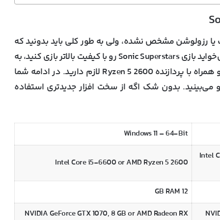
 رزولوشن مشخص نشده، ولی به طور کلی باید بدونید که
این عنوان خیلی به سخت افزار قوی نیاز نداره. اگه می‌خواید بازی Sonic Superstars رو با کیفیت بالاتر بازی کنید، به
کارت گرافیکی مثل GTX 1070 با 8 گیگابایت VRAM و همراه با پردازنده Ryzen 5 2600 لازم دارید. در ادامه شما
ل سیستم مورد نیاز بازی Sonic Superstars رو می‌بینید. بدون شک اگه از سخت افزار جدیدتری استفاده
Windows 11 – 64-Bit
Intel 
Intel Core i5-6600 or AMD Ryzen 5 2600
12 GB RAM
NVIDIA GeForce GTX 1070, 8 GB or AMD Radeon RX
NVID