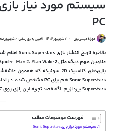
PC
مهرانا عیسی‌پور
۷ شهریور ۱۴۰۲
آخرین به روز رسانی: 7 شهریور 1402
بالاخره تاریخ ا
بازی‌های کلاسیک 2D سونیکه که همم
Sonic Superstars هم برای PC مشخص شده. در ادامه این مطلب از
Superstars
بپردازیم. اگه قصد تجربه این بازی روی PC رو دارید، تا انتهای این مطلب با ما همراه باشید.
فهرست موضوعات مطلب
سیستم مورد نیاز بازی Sonic Superstars