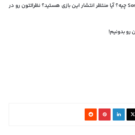
چیه؟ آیا منتظر انتشار این بازی هستید؟ نظراتتون رو در
 رو بدونیم!
قدرت‌نمایی معماری Zen 6؛ پردازنده ۱۰
هسته‌ای AMD Medusa Point حتی با فرکانس
پایین، رقبا را شکست داد
X
لینکدین
‫پین‌ترست
‫رددیت
ام‌اس‌آی با خنک‌کننده حرارتی الماس و
فیوزهای هوشمند به استقبال نسل بعدی
کارت‌های گرافیک انویدیا رفت