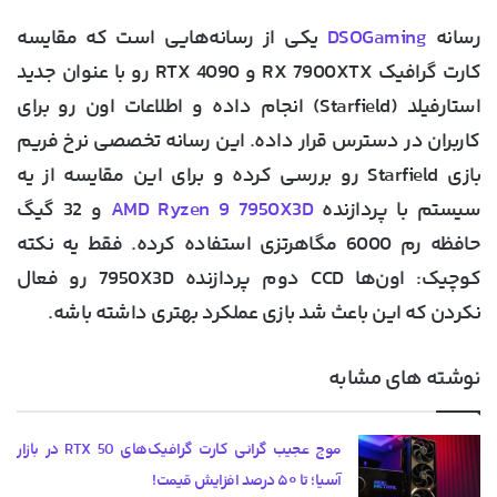
رسانه
DSOGaming
یکی از رسانه‌هایی است که مقایسه
کارت گرافیک RX 7900XTX و RTX 4090 رو با عنوان جدید
استارفیلد (Starfield) انجام داده و اطلاعات اون رو برای
کاربران در دسترس قرار داده. این رسانه تخصصی نرخ فریم
بازی Starfield رو بررسی کرده و برای این مقایسه از یه
سیستم با پردازنده
AMD Ryzen 9 7950X3D
و 32 گیگ
حافظه رم 6000 مگاهرتزی استفاده کرده. فقط یه نکته
کوچیک: اون‌ها CCD دوم پردازنده 7950X3D رو فعال
نکردن که این باعث شد بازی عملکرد بهتری داشته باشه.
نوشته های مشابه
موج عجیب گرانی کارت گرافیک‌های RTX 50 در بازار
آسیا؛ تا ۵۰ درصد افزایش قیمت!