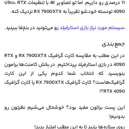
11 درصدی رو داریم. اما تو تصاویر 4K با تنظیمات Ultra، RTX
4090 تونسته خودشو تقریباً به RX 7900XTX نزدیک کنه.
سیستم مورد نیاز بازی استارفیلد
رو می‌تونید در بنچفا ببینید.
جمع‌بندی
در این مطلب به
مقایسه کارت گرافیک RX 7900XTX و RTX
4090 در بازی استارفیلد
پرداختیم. در بخش کامنت‌ها برامون
بنویسید که انتخاب شما کدوم یکی از این کارت
گرافیک‌هاست؟ کارت گرافیک RX 7900XTX یا کارت گرافیک
RTX 4090؟!
این پست براتون مفید بود؟ خوشحال می‌شیم نظرتون رو
بدونیم!
روی ستاره‌ها بزنید تا به این مطلب امتیاز بدید!