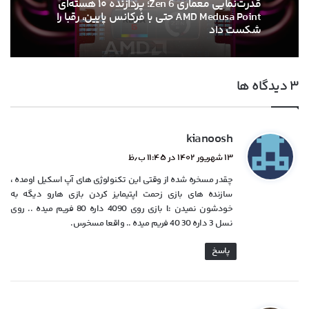
۱۳ خرداد ۱۴۰۵
قدرت‌نمایی معماری Zen 6؛ پردازنده ۱۰ هسته‌ای
AMD Medusa Point حتی با فرکانس پایین، رقبا را
شکست داد
‫۳ دیدگاه ها
ام‌اس‌آی با خنک‌کننده حرارتی الماس و فیوزهای
هوشمند به استقبال نسل بعدی کارت‌های
گرافیک انویدیا رفت
گ
kianoosh
ف
۱۳ شهریور ۱۴۰۲ در ۱۱:۴۵ ب٫ظ
ت
چقدر مسخره شده از وقتی این تکنولوژی های آپ اسکیل اومده ،
:
سازنده های بازی زحمت اپتیمایز کردن بازی هارو دیگه به
خودشون نمیدن :l بازی روی 4090 داره 80 فریم میده .. روی
نسل 3 داره 30 40 فریم میده .. واقعا مسخرس.
پاسخ