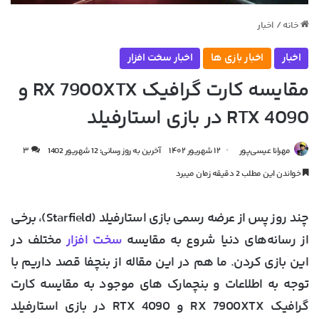
خانه
/
اخبار
اخبار
اخبار بازی ها
اخبار سخت افزار
مقایسه کارت گرافیک RX 7900XTX و
RTX 4090 در بازی استارفیلد
مهرانا عیسی‌پور
۱۲ شهریور ۱۴۰۲
آخرین به روز رسانی: 12 شهریور 1402
۳
خواندن این مطلب 2 دقیقه زمان میبرد
چند روز پس از عرضه رسمی بازی استارفیلد (Starfield)، برخی
از رسانه‌های دنیا شروع به مقایسه
سخت افزار
مختلف در
این بازی کردن. ما هم در این مقاله از بنچفا قصد داریم با
توجه به اطلاعات و بنچمارک های موجود به
مقایسه کارت
گرافیک RX 7900XTX و RTX 4090 در بازی استارفیلد