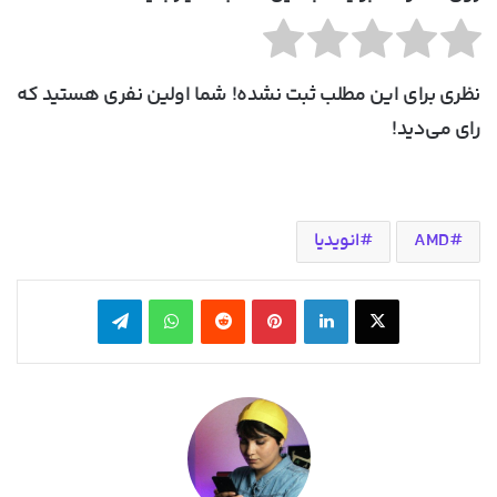
نظری برای این مطلب ثبت نشده! شما اولین نفری هستید که
رای می‌دید!
AMD
انویدیا
X
لینکدین
‫پین‌ترست
‫رددیت
واتس آپ
تلگرام