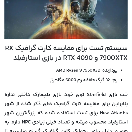
سیستم تست برای مقایسه کارت گرافیک RX
7900XTX و RTX 4090 در بازی استارفیلد
پردازنده: AMD Ryzen 9 7950X3D
رم: 32 گیگ حافظه رم 6000 مگاهرتز
خب بازی Starfield توی خود بازی بنچمارک داخلی نداره
بنابراین برای مقایسه کارت گرافیک های ذکر شده از شهر
New Atlantis برای تست استفاده شده که بزرگ‌ترین شهر
استارفیلد محسوب میشه و تعداد خیلی زیادی NPC داره. به
همین دلیل برای بنچمارک کارت گرافیک گزینه مناسبیه تا