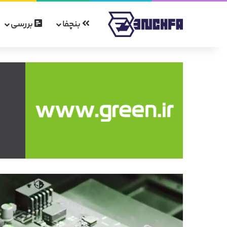
بنچفا
بررسی