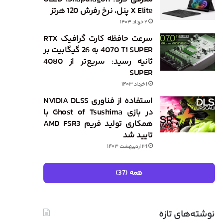
X Elite پنل، نرخ رفرش 120 هرتز
۲ خرداد ۱۴۰۳
سرعت حافظه کارت گرافیک RTX
4070 Ti SUPER به 26 گیگابیت بر
ثانیه رسید: سریع‌تر از 4080
SUPER
۱ خرداد ۱۴۰۳
استفاده از فناوری NVIDIA DLSS
در بازی Ghost of Tsushima با
همکاری تولید فریم AMD FSR3
تایید شد
۳۱ اردیبهشت ۱۴۰۳
همه (37)
نوشته‌های تازه