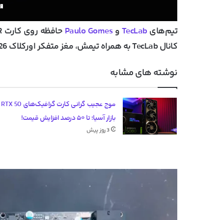
تیم‌های
TecLab
و
Paulo Gomes
کانال TecLab به همراه تیمش، مغز متفکر اورکلاک 26 گیگابیت بر ثانیه بودن.
نوشته های مشابه
موج عج
بازار آسیا؛ تا ۵۰ درصد افزایش قیمت!
3 روز پیش