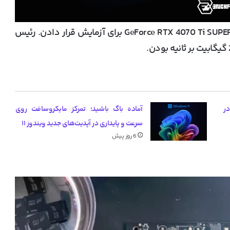
حافظه روی کارت GeForce RTX 4070 Ti SUPER برای آزمایش قرار دادن. رئیس
یب گرانی کارت گرافیک‌های RTX 50 در
آماده باگ باشید؛ تمرکز مایکروسافت روی
سرعت و پایداری در آپدیت‌های جدید ویندوز ۱۱
6 روز پیش