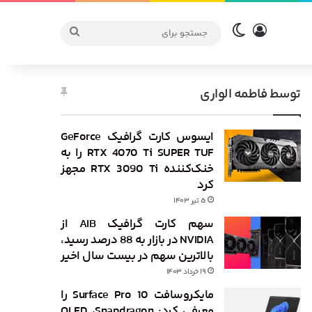
ورود
تغییر پوسته
جستجو
برای
توسط فاطمه الواری
ایسوس کارت گرافیک GeForce
RTX 4070 Ti SUPER TUF را به
خنک‌کننده RTX 3090 Ti مجهز
کرد
۵ تیر ۱۴۰۳
سهم کارت گرافیک AIB از
NVIDIA در بازار به 88 درصد رسید،
بالاترین سهم در بیست سال اخیر
۱۹ خرداد ۱۴۰۳
مایکروسافت Surface Pro 10 را
معرفی کرد: OLED ،Snapdragon