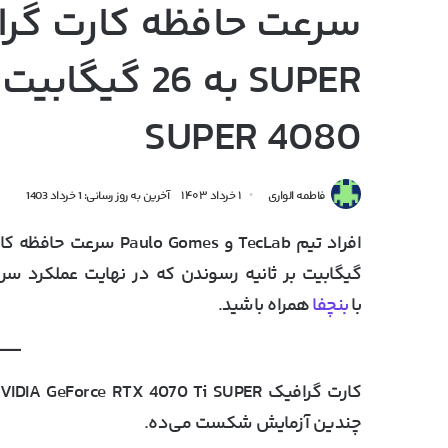
SUPER به 26 گ
4080 SUPER
فاطمه الواری
۱ خرداد ۱۴۰۳
آخرین به روز رسانی: 1 خرداد 1403
با
بنچفا
همراه باشید.
چندین آزمایش شکست می‌ده.