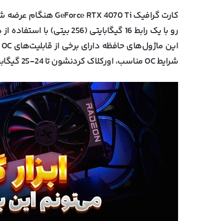
ا
شرایط OC مناسب، اورکلاک کردنشون تا 24-25 گیگابیت بر ثانیه نسبتاً آسونه.