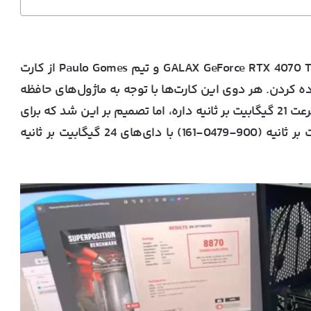
برای مسابقه، تیم TecLab از کارت گرافیک GALAX GeForce RTX 4070 Ti SUPER و تیم Paulo Gomes از کارت
Manli GeForce RTX 4070 Ti SU استفاده کردن. هر دوی این کارت‌ها با توجه به ماژول‌های حافظه
خودشون تعویض شدن. کارت به طور پیش‌فرض سرعت 21 گیگابیت بر ثانیه‌ داره، اما تصمیم بر این شد که برای
رسیدن به حداکثر پتانسیل OC، دای‌های 21 گیگابیت بر ثانیه (900-0479-161) با دای‌های 24 گیگابیت بر ثانیه