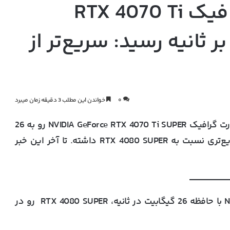
سرعت حافظه کارت گرافیک RTX 4070 Ti
یگابیت بر ثانیه رسید: سریع‌تر از
۰
خواندن این مطلب 3 دقیقه زمان میبرد
افراد تیم TecLab و Paulo Gomes سرعت حافظه کارت گرافیک NVIDIA GeForce RTX 4070 Ti SUPER رو به 26
گیگابیت بر ثانیه رسوندن که در نهایت عملکرد سریع‌تری نسبت به RTX 4080 SUPER داشته. تا آخر این خبر
کارت گرافیک NVIDIA GeForce RTX 4070 Ti SUPER با حافظه 26 گیگابیت در ثانیه، RTX 4080 SUPER رو در