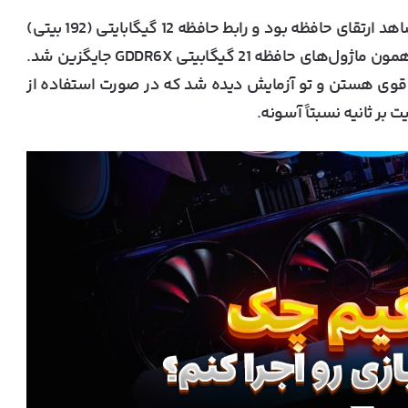
کارت گرافیک GeForce RTX 4070 Ti هنگام عرضه شاهد ارتقای حافظه بود و رابط حافظه 12 گیگابایتی (192 بیتی)
رو با یک رابط 16 گیگابایتی (256 بیتی) با استفاده از همون ماژول‌های حافظه 21 گیگابیتی GDDR6X جایگزین شد.
ین ماژول‌های حافظه دارای برخی از قابلیت‌های OC قوی هستن و تو آزمایش دیده شد که در صورت استفاده از