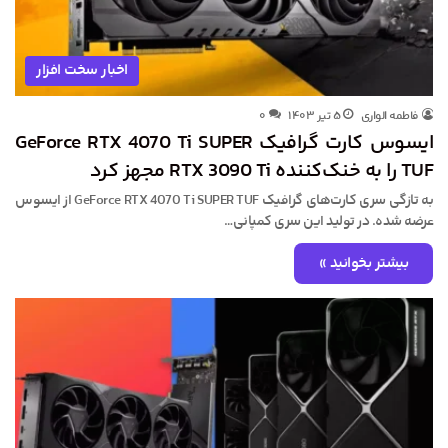
اخبار سخت افزار
فاطمه الواری
۵ تیر ۱۴۰۳
۰
ایسوس کارت گرافیک GeForce RTX 4070 Ti SUPER
TUF را به خنک‌کننده RTX 3090 Ti مجهز کرد
به تازگی سری کارت‌های گرافیک GeForce RTX 4070 Ti SUPER TUF از ایسوس
عرضه شده. در تولید این سری کمپانی…
بیشتر بخوانید »