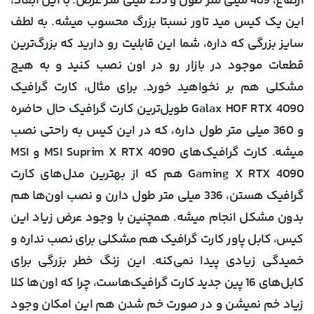
ارتفاع، 489 میلی متر طول و 235 میلی متر عرض. با این ابعاد،
این یک کیس مید تاور نسبتا بزرگ محسوب میشه. به لطف
سایز بزرگی که داره، شما این قابلیت رو دارید که بزرگ‌ترین
قطعات موجود در بازار رو در اون نصب کنید و به هیچ
مشکلی هم بر نخواهید خورد. برای مثال، کارت گرافیک
Galax HOF RTX 4090 طویل‌ترین کارت گرافیک حال حاضره
و 360 میلی متر طول داره، که در این کیس به راحتی نصب
میشه. کارت گرافیک‌های MSI Suprim X RTX 4090 و MSI
Gaming X RTX 4090 هم که از بهترین مدل‌های کارت
گرافیک هستن، 336 میلی متر طول دارن و نصب اون‌ها هم
بدون مشکل انجام میشه. همچنین با وجود عرض زیاد این
کیس، کابل پاور کارت گرافیک هم مشکلی برای نصب نداره و
خمیدگی زیادی پیدا نمی‌کنه. این زنگ خطر بزرگی برای
کابل‌های 16 پین جدید کارت گرافیک‌هاست، چرا که اون‌ها کلا
زیاد خم نمیشن و در صورت خم شدن هم این امکان وجود