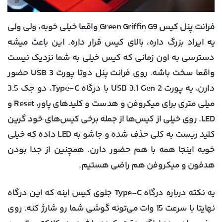
فرانت پنل کیس Green Griffin G9 واقعا خیلی خوبه، ولی ولی
یه ایراد بزرگ داره، بالای کیس قرار داره. این باعث میشه
دسترسی به اون زمانی که کیس خیلی به شما نزدیک نیست
واقعا سخت باشه. روی فرانت پنل دوتا پورت USB 3 حضور
دارن، یه پورت USB 3.1 Gen 2 با درگاه Type-C، دو جک 3.5
میلی متری برای میکروفن و هدست و کلیدهای پاور، Reset و
LED. روی خیلی از کیس‌ها از جمله برخی کیس‌های خود گرین
کلید ریست به کلی حذف شده و جاشو به LED داده که خیلی
خوبه اینجا همه با هم حضور دارن. همچنین از جدا بودن
هدفون و میکروفن هم راضی هستیم.
یه نکته درباره درگاه Type-C جلوی کیس اینه که این درگاه
نهایتا با سرعت 15 وات می‌تونه گوشی شما رو شارژ کنه. روی