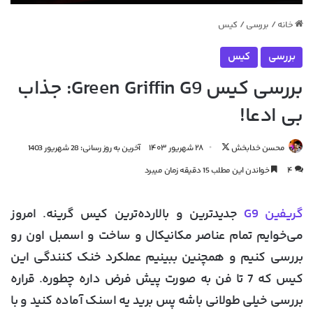
خانه
/
بررسی
/
کیس
بررسی
کیس
بررسی کیس Green Griffin G9: جذاب
بی ادعا!
دنبال
محسن خدابخش
۲۸ شهریور ۱۴۰۳
آخرین به روز رسانی: 28 شهریور 1403
کردن
۴
خواندن این مطلب 15 دقیقه زمان میبرد
در
X
گریفین G9
جدیدترین و بالارده‌ترین کیس گرینه. امروز
می‌خوایم تمام عناصر مکانیکال و ساخت و اسمبل اون رو
بررسی کنیم و همچنین ببینیم عملکرد خنک کنندگی این
کیس که 7 تا فن به صورت پیش فرض داره چطوره. قراره
بررسی خیلی طولانی باشه پس برید یه اسنک آماده کنید و با