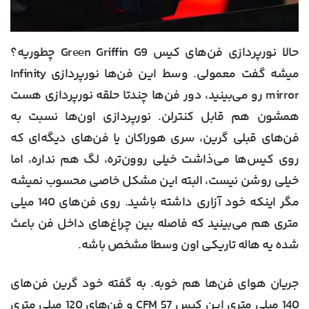
حالا نورپردازی فن‌های کیس Green Griffin G9 چطوریه؟
میشه گفت معمولی. وسط این فن‌ها نورپردازی Infinity
mirror رو می‌بینید، دور فن‌ها چندتا حلقه نورپردازی هست
همشون هم قابل کنترلن. نورپردازی اون‌ها نسبت به
فن‌های قبلی گرین، سری هوراکان یا فن‌های دیگه‌ای که
روی کیس‌ها می‌ذاشت خیلی روون‌تره، لگ هم نداره، اما
خیلی روشن نیست، البته این مشکل خاصی محسوب نمیشه
مگر اینکه خود آزاری داشته باشید. روی فن‌های 140 میلی
متری هم می‌بینید که فاصله بین چراغ‌های داخل فن باعث
شده یه هاله تاریکی اون وسطا مشخص باشه.
جریان هوای فن‌ها هم خوبه. به گفته خود گرین فن‌های
140 میلی متری این کیس 57 CFM و فن‌های 120 میلی متری