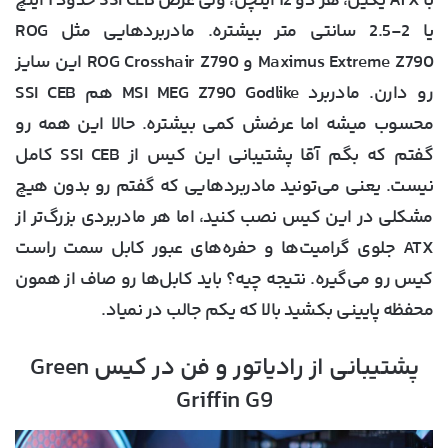
با ATX یکین، هر دو 12 اینچن، ولی عرض SSI CEB حدود 1 اینچ
یا 2-2.5 سانتی متر بیشتره. مادربردهایی مثل ROG
Maximus Extreme Z790 و ROG Crosshair Z790 این سایز
رو دارن. مادربرد MSI MEG Z790 Godlike هم SSI CEB
محسوب میشه اما عرضش کمی بیشتره. حالا این همه رو
گفتم که بگم آقا پشتیبانی این کیس از SSI CEB کامل
نیست. یعنی می‌تونید مادربردهایی که گفتم رو بدون هیچ
مشکلی در این کیس نصب کنید، اما هر مادربردی بزرگ‌تر از
ATX جلوی گرامیت‌ها و حفره‌های عبور کابل سمت راست
کیس رو می‌گیره. نتیجه چیه؟ باید کابل‌ها رو صاف از همون
محفظه پایینی بکشید بالا که یکم جالب در نمیاد.
پشتیبانی از رادیاتور و فن در کیس Green
Griffin G9