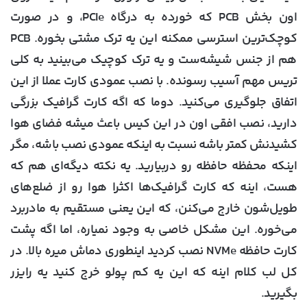
اون بخش PCB که خورده به درگاه PCIe، و در صورت
کوچک‌ترین استرسی ممکنه این یه ترک مشتی بخوره. PCB
هم از جنس شیشه‌ست و یه ترک کوچیک می‌بینید به کلی
تریس مهم آسیب رسونده. با نصب عمودی کارت عملا از این
اتفاق جلوگیری می‌کنید. دوما که اگه کارت گرافیک بزرگی
دارید، نصب افقی اون در این کیس باعث میشه فضای هوا
کشیدنش کمتر باشه نسبت به اینکه عمودی نصب باشه، مگر
اینکه محفظه حافظه رو دربیارید. یه نکته دیگه‌ای هم که
هست، اینه که کارت گرافیک‌ها اکثرا هوا رو از ضلع‌های
طویل‌شون خارج می‌کنن، که این یعنی مستقیم به مادربرد
می‌خوره. این مشکل خاصی به وجود نمیاره، اما اگه پشت
کارت حافظه NVMe نصب کردید اینطوری دماش میره بالا. در
کل لب کلام اینه که این یه کم پولو خرج کنید یه رایزر
بگیرید.