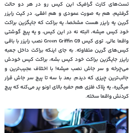
تست‌های کارت گرافیک این کیس رو در هر دو حالت
گرفتیم، هم به صورت عمودی و هم افقی. در کیت رایزر
گرین یه رایزر هست مشخصا، یه براکت که جایگزین براکت
خود کیس میشه، البته نه در این کیس، و یه پیچ گوشتی
واقعا عالی. توی کیس Green Griffin G9 نصب رایزر با باقی
کیس‌های گرین متفاوته. به جای اینکه براکت داخل جعبه
رایزر جایگزین براکت خود کیس بشه، براکت کیس خودش
می‌چرخه و سر جاش نصب میشه! با اختلاف عجیب‌ترین و
جالب‌ترین چیزی که دیدم. بعد با سه تا پیچ سر جاش قرار
میگیره، یه پلاک فلزی هم حفره بالای اونو پر می‌کنه که پیچ
کردنش واقعا سخته.