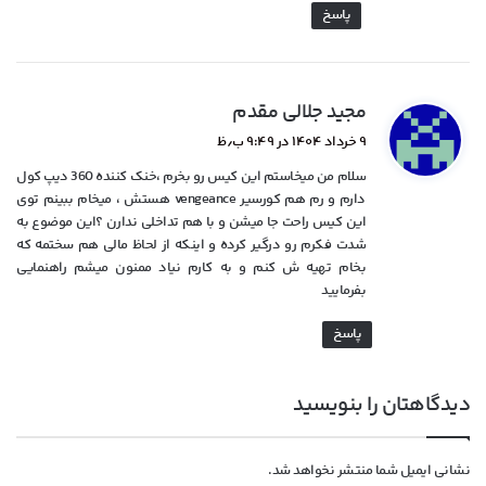
پاسخ
گ
مجید جلالی مقدم
ف
۹ خرداد ۱۴۰۴ در ۹:۴۹ ب٫ظ
ت
سلام من میخاستم این کیس رو بخرم ،خنک کننده 360 دیپ کول
:
دارم و رم هم کورسیر vengeance هستش ، میخام ببینم توی
این کیس راحت جا میشن و با هم تداخلی ندارن ؟این موضوع به
شدت فکرم رو درگیر کرده و اینکه از لحاظ مالی هم سختمه که
بخام تهیه ش کنم و به کارم نیاد ممنون میشم راهنمایی
بفرمایید
پاسخ
دیدگاهتان را بنویسید
نشانی ایمیل شما منتشر نخواهد شد.