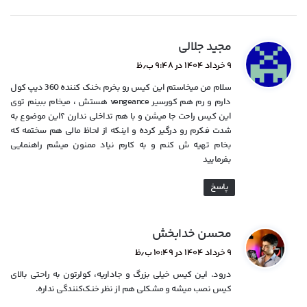
گ
مجید جلالی
ف
۹ خرداد ۱۴۰۴ در ۹:۴۸ ب٫ظ
ت
سلام من میخاستم این کیس رو بخرم ،خنک کننده 360 دیپ کول
:
دارم و رم هم کورسیر vengeance هستش ، میخام ببینم توی
این کیس راحت جا میشن و با هم تداخلی ندارن ؟این موضوع به
شدت فکرم رو درگیر کرده و اینکه از لحاظ مالی هم سختمه که
بخام تهیه ش کنم و به کارم نیاد ممنون میشم راهنمایی
بفرمایید
پاسخ
گ
محسن خدابخش
ف
۹ خرداد ۱۴۰۴ در ۱۰:۴۹ ب٫ظ
ت
درود. این کیس خیلی بزرگ و جاداریه، کولرتون به راحتی بالای
:
کیس نصب میشه و مشکلی هم از نظر خنک‌کنندگی نداره.