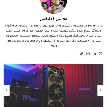
محسن خدابخش
.Hello there من محسنم، با کلی علاقه که هیچ ربطی به هم ندارن. علاقه‌ام به گیم از
5 سالگی شروع شد و بیشتر فهمیدن درباره اینکه چطوری بازی‌ها اجرا میشن باعث
شد به دنیای سخت افزار کامپیوتر وارد بشم. عاشق دنیاهای فیکشنال (مخصوصا
استار وارز) هستم و تا الان زمان زیادی از زندگیم رو پای League of Legends هدر
دادم.
X
لینکدین
اینستاگرام
استیم
اخبار
2 روز پیش
موج عجیب گرانی کارت گرافیک‌های RTX 50 در بازار
آسیا؛ تا ۵۰ درصد افزایش قیمت!