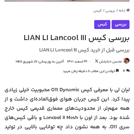
خانه
/
بررسی
/
کیس
بررسی
کیس
بررسی کیس LIAN LI Lancool III
بررسی قبل از خرید کیس LIAN LI Lancool III
دنبال
محسن خدابخش
۲۹ اسفند ۱۴۰۱
آخرین به روز رسانی: 25 شهریور 1403
کردن
۴
خواندن این مطلب 5 دقیقه زمان میبرد
در
X
لیان لی با معرفی کیس O11 Dynamic محبوبیت خیلی زیادی
پیدا کرد. این کیس جریان هوای فوق‌العاده‌ای داشت و از
همه مهم‌تر، از محدودیت‌های معماری قدیمی کیس خارج
شده بود. بعد از اون با Lancool II Mesh و باقی کیس‌های
سری O11، به همه نشون داد چه توانایی بالایی در تولید