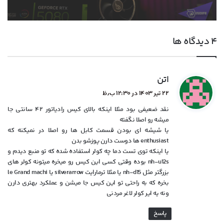
‫۴ دیدگاه ها
گ
اتن
ف
۲۲ تیر ۱۴۰۳ در ۱۲:۳۰ ب٫ظ
ت
نقد ضعیفی بود مثلا اینکه بالای کیس رادیاتور ۴۲ سانتی جا
:
میشه رو اصلا نگفته
یا شیشه ای بودن قسمت کابل ها رو اصلا در نمیکنه که
enthusiast ها دوست دارن پوزشو بدن
یا اینکه توی تست دما چه کولر استفاده شده که تو منبع دیدم و
nh-u12s بوده وقتی کسی این کیس رو میخره میتونه کولر های
بزرگتر مثل nh-d15 یا مثلا ترمارایت silverarrow یا le Grand machi
بخره که به راحتی تو این کیس جا میشن و عملکرد بهتری دارن
ونه یه ایر کولر لاغر مردنی
پاسخ