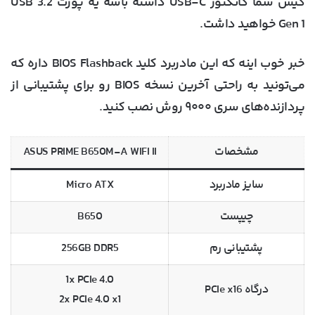
کیس شما کانکتور USB-C داشته باشه یه پورت USB 3.2
Gen 1 خواهید داشت.
خبر خوب اینه که این مادربرد کلید BIOS Flashback داره که
می‌تونید به راحتی آخرین نسخه BIOS رو برای پشتیبانی از
پردازنده‌های سری ۹۰۰۰ روش نصب کنید.
مشخصات
ASUS PRIME B650M-A WIFI II
سایز مادربرد
Micro ATX
چیپست
B650
پشتیبانی رم
256GB DDR5
1x PCIe 4.0
درگاه PCIe x16
2x PCIe 4.0 x1