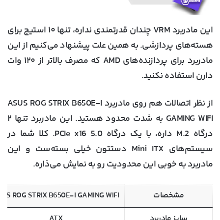
این مادربرد VRM چندان قدرتمندی نداره، تنها ۱۰ استیج برای
هسته‌های پردازشی. به همین علت پیشنهاد می‌کنیم از این
مادربرد برای پردازنده‌های AMD که مصرف بالاتر از ۱۲۰ وات
دارن استفاده نکنید.
از نظر اتصالات هم روی مادربرد ASUS ROG STRIX B650E-I
GAMING WIFI به شدت محدود هستید. این مادربرد تنها ۲
درگاه M.2 داره، با یک درگاه PCIe x16 5.0. کلا شما در
سیستم‌های Mini ITX دستتون خیلی بسته‌ست و این
مادربرد به خوبی این محدودیت رو به نمایش می‌ذاره.
مشخصات
SUS ROG STRIX B650E-I GAMING WIFI
سایز مادربرد
ATX