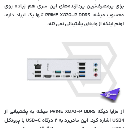
برای پرمصرف‌ترین پردازنده‌های این سری هم زیاده روی
محسوب میشه. PRIME X870-P DDR5 تنها یک ایراد داره،
اونم اینکه از وایفای پشتیبانی نمی‌کنه.
از مزایا دیگه PRIME X870-P DDR5 میشه به پشتیبانی از
USB4 اشاره کرد. این مادربرد به ۲ درگاه USB-C با پروتکل