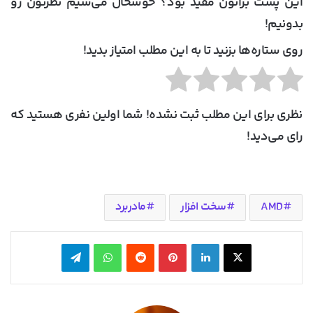
این پست براتون مفید بود؟ خوشحال می‌شیم نظرتون رو
بدونیم!
روی ستاره‌ها بزنید تا به این مطلب امتیاز بدید!
نظری برای این مطلب ثبت نشده! شما اولین نفری هستید که
رای می‌دید!
AMD
سخت افزار
مادربرد
X
لینکدین
‫پین‌ترست
‫رددیت
واتس آپ
تلگرام