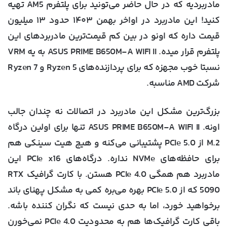
مادربردیه که در حال حاضر می‌تونید برای پلتفرم AM5 تهیه
کنید! این مادربرد در اواخر بهمن ۱۴۰۳ حدود ۱۳ میلیون
قیمت داره که اونو در بین کم قیمت‌ترین مادربردهای این
پلتفرم قرار میده. ASUS PRIME B650M-A WIFI II به یه VRM
نسبتا خوب مجهزه که برای پردازنده‌های Ryzen 5 و Ryzen 7
شرکت AMD مناسبه.
بزرگ‌ترین مشکل این مادربرد در اتصالات نه چندان جالب
اونه. ASUS PRIME B650M-A WIFI II تنها برای اولین درگاه
M.2 از PCIe 5.0 پشتیبانی می‌کنه و هیچ هیت سینکی هم
برای حافظه‌های NVMe نداره. درگاه‌های PCIe x16 این
مادربرد هم همگی PCIe 4.0 هستن. با کارت گرافیک RTX
5090 که از PCIe 5.0 بهره می‌بره کمی به مشکل پهنای باند
برخواهید خورد، اما به حدی نیست که نگران کننده باشه.
باقی کارت گرافیک‌ها هم به محدودیت PCIe 4.0 نمی‌خورن