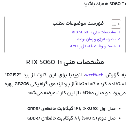
5060 Ti همراه باشید.
فهرست موضوعات مطلب
مشخصات فنی RTX 5060 Ti
مصرف انرژی و زمان عرضه
قیمت و رقابت با اینتل و AMD
مشخصات فنی RTX 5060 Ti
به گزارش
wccftech
، انویدیا برای این کارت از برد “PG152”
استفاده کرده که احتمالاً از پردازنده‌ی گرافیکی GB206 بهره
می‌بره. دو مدل مختلف از این کارت عرضه می‌شه:
مدل اول (SKU 10) با
۱۶ گیگابایت حافظه‌ی GDDR7
مدل دوم (SKU 15) با
۸ گیگابایت حافظه‌ی GDDR7