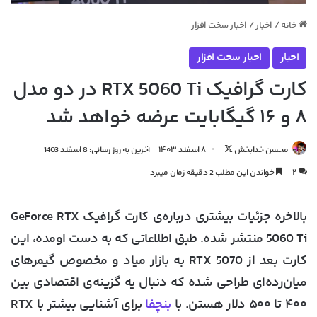
خانه
/
اخبار
/
اخبار سخت افزار
اخبار
اخبار سخت افزار
کارت گرافیک RTX 5060 Ti در دو مدل
۸ و ۱۶ گیگابایت عرضه خواهد شد
دنبال
محسن خدابخش
۸ اسفند ۱۴۰۳
آخرین به روز رسانی: 8 اسفند 1403
کردن
۲
خواندن این مطلب 2 دقیقه زمان میبرد
در
X
بالاخره جزئیات بیشتری درباره‌ی کارت گرافیک GeForce RTX
5060 Ti منتشر شده. طبق اطلاعاتی که به دست اومده، این
کارت بعد از RTX 5070 به بازار میاد و مخصوص گیمرهای
میان‌رده‌ای طراحی شده که دنبال یه گزینه‌ی اقتصادی بین
۴۰۰ تا ۵۰۰ دلار هستن. با
بنچفا
برای آشنایی بیشتر با RTX