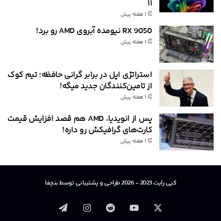
۱۱
1 هفته پیش
RX 9050 نیومده آبروی AMD رو برد!
1 هفته پیش
استراتژی اپل در برابر گرانی حافظه؛ تیم کوک
از تامین‌کنندگان جدید میگه!
1 هفته پیش
پس از انویدیا، AMD هم قصد افزایش قیمت
کارت‌های گرافیکش رو داره!
1 هفته پیش
کپی رایت 2023 - 2026 طراحی و پشتیبانی توسط بنچفا
X
یوتیوب
‫رددیت
اینستاگرام
تلگرام