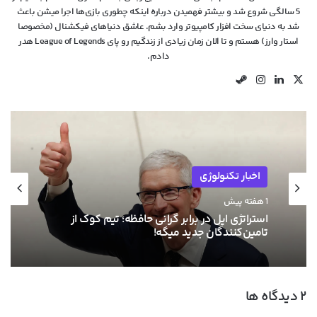
5 سالگی شروع شد و بیشتر فهمیدن درباره اینکه چطوری بازی‌ها اجرا میشن باعث
شد به دنیای سخت افزار کامپیوتر وارد بشم. عاشق دنیاهای فیکشنال (مخصوصا
استار وارز) هستم و تا الان زمان زیادی از زندگیم رو پای League of Legends هدر
دادم.
X
لینکدین
اینستاگرام
استیم
اخبار تکنولوژی
اخبار سخت افزار
1 هفته پیش
1 هفته پیش
استراتژی اپل در برابر گرانی حافظه؛ تیم کوک از
تامین‌کنندگان جدید میگه!
پس از انویدیا، AMD هم قصد افزایش قیمت
‫۲ دیدگاه ها
کارت‌های گرافیکش رو داره!