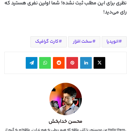
نظری برای این مطلب ثبت نشده! شما اولین نفری هستید که
رای می‌دید!
انویدیا
سخت افزار
کارت گرافیک
X
لینکدین
‫پین‌ترست
‫رددیت
واتس آپ
تلگرام
محسن خدابخش
.Hello there من محسنم، با کلی علاقه که هیچ ربطی به هم ندارن. علاقه‌ام به گیم از