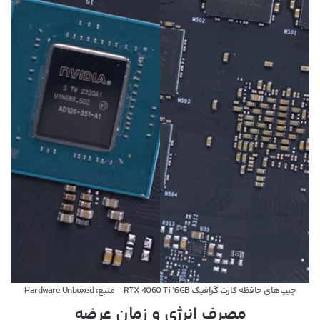
چیپ‌های حافظه کارت گرافیک RTX 4060 Ti 16GB – منبع: Hardware Unboxed
مصرف انرژی و زمان عرضه