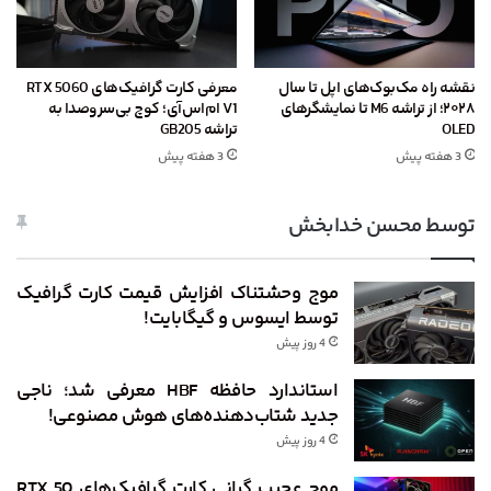
نقشه راه مک‌بوک‌های اپل تا سال
معرفی کارت گرافیک‌های RTX 5060
۲۰۲۸؛ از تراشه M6 تا نمایشگرهای
V1 ام‌اس‌آی؛ کوچ بی‌سروصدا به
OLED
تراشه GB205
3 هفته پیش
3 هفته پیش
توسط محسن خدابخش
موج وحشتناک افزایش قیمت کارت گرافیک
توسط ایسوس و گیگابایت!
4 روز پیش
استاندارد حافظه HBF معرفی شد؛ ناجی
جدید شتاب‌دهنده‌های هوش مصنوعی!
4 روز پیش
موج عجیب گرانی کارت گرافیک‌های RTX 50