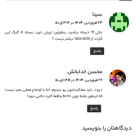
گ
سینا
ف
۲۴ فروردین ۱۴۰۴ در ۳:۱۶ ق٫ظ
ت
عالی🌹 خسته نباشید، بنظرتون ارزش خرید نسخه ۱۶ گیگ این
:
کارت، از 5070 12Gb بیشتر نیست ؟
پاسخ
گ
محسن خدابخش
ف
۲۶ فروردین ۱۴۰۴ در ۱:۴۵ ق٫ظ
ت
درود. باید عملکردشون رو ببینیم، اما با اوضاع فعلی بعید نیست
:
که اینطور باشه چون ۵۰۷۰ واقعا کارت جالبی نبود!
پاسخ
دیدگاهتان را بنویسید