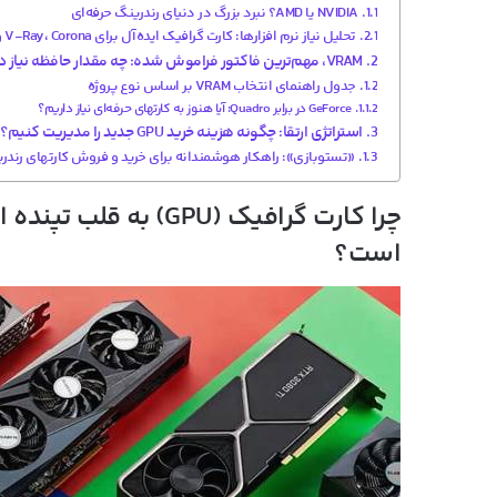
NVIDIA یا AMD؟ نبرد بزرگ در دنیای رندرینگ حرفه‌ای
تحلیل نیاز نرم افزارها: کارت گرافیک ایده‌آل برای V-Ray، Corona و Lumion
VRAM، مهم‌ترین فاکتور فراموش شده: چه مقدار حافظه نیاز دارید؟
جدول راهنمای انتخاب VRAM بر اساس نوع پروژه
GeForce در برابر Quadro: آیا هنوز به کارتهای حرفه‌ای نیاز داریم؟
استراتژی ارتقا: چگونه هزینه خرید GPU جدید را مدیریت کنیم؟
«تستوبازی»: راهکار هوشمندانه برای خرید و فروش کارتهای رندر
چرا کارت گرافیک (
GPU
) به قلب تپنده 
است؟