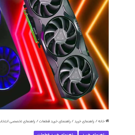
خانه
/
راهنمای خرید
/
راهنمای خرید قطعات
/
راهنمای تخصصی انتخاب GPU برای رندر: بهترین کارت گرافیک برای Corona، V-Ray و n