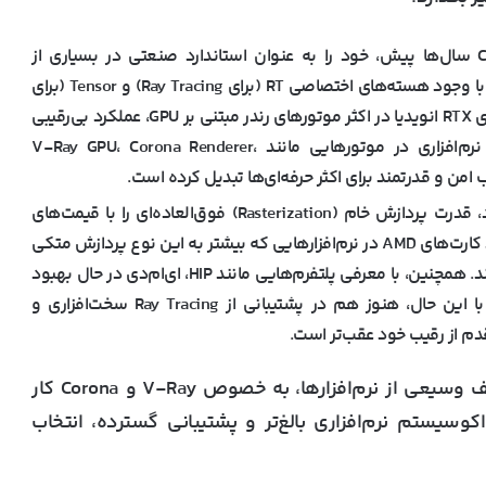
انویدیا با معرفی معماری CUDA سال‌ها پیش، خود را به عنوان استاندارد صنعتی در بسیاری از
نرم‌افزارهای محاسباتی و رندرینگ تثبیت کرد. امروزه، با وجود هسته‌های اختصاصی RT (برای Ray Tracing) و Tensor (برای
هوش مصنوعی و Denoising)، کارت‌های گرافیک سری RTX انویدیا در اکثر موتورهای رندر مبتنی بر GPU، عملکرد بی‌رقیبی
را ارائه می‌دهند. پشتیبانی گسترده و بهینه‌سازی نرم‌افزاری در موتورهایی مانند V-Ray GPU، Corona Renderer،
ای‌ام‌دی با کارت‌های سری RX خود، قدرت پردازش خام (Rasterization) فوق‌العاده‌ای را با قیمت‌های
بسیار رقابتی ارائه می‌دهد. این موضوع باعث می‌شود کارت‌های AMD در نرم‌افزارهایی که بیشتر به این نوع پردازش متکی
هستند (مانند Lumion) عملکرد درخشانی داشته باشند. همچنین، با معرفی پلتفرم‌هایی مانند HIP، ای‌ام‌دی در حال بهبود
سازگاری خود با نرم‌افزارهایی مانند Blender است. با این حال، هنوز هم در پشتیبانی از Ray Tracing سخت‌افزاری و
دم از رقیب خود عقب‌تر است.
برای یک متخصص که با طیف وسیعی از نرم‌افزارها، به خصوص V-Ray و Corona کار
وسیستم نرم‌افزاری بالغ‌تر و پشتیبانی گسترده، انتخاب