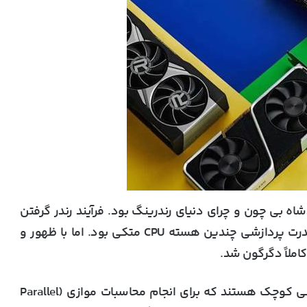
 چند سال پیش، پردازنده مرکزی (CPU) پادشاه بی چون و چرای دنیای رندرینگ بود. فرآیند رندر گرفتن
ساعت‌ها و گاهی روزها به طول می‌انجامید و به قدرت پردازشی چندین هسته CPU متکی بود. اما با ظهور و
کارتهای گرافیک مدرن، دارای هزاران هسته پردازشی کوچک هستند که برای انجام محاسبات موازی (Parallel