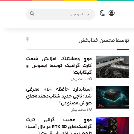
ورود
تغییر پوسته
جستجو
برای
توسط محسن خدابخش
موج وحشتناک افزایش قیمت
کارت گرافیک توسط ایسوس و
گیگابایت!
7 ساعت پیش
استاندارد حافظه HBF معرفی
شد؛ ناجی جدید شتاب‌دهنده‌های
هوش مصنوعی!
8 ساعت پیش
موج عجیب گرانی کارت
گرافیک‌های RTX 50 در بازار آسیا؛
تا ۵۰ درصد افزایش قیمت!