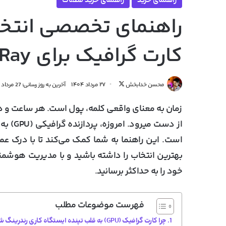
راهنمای خرید
راهنمای خرید قطعات
کارت گرافیک برای Corona، V-Ray و Lumion
دنبال
محسن خدابخش
۲۷ مرداد ۱۴۰۴
آخرین به روز رسانی: 27 مرداد 1404
کردن
زمان به معنای واقعی کلمه، پول است. هر ساعت و دق
در
X
از دست 
بهترین انتخاب را داشته باشید و با مدیریت هوشمن
خود را به حداکثر برسانید.
فهرست موضوعات مطلب
چرا کارت گرافیک (GPU) به قلب تپنده ایستگاه کاری رندرینگ شما تبدیل شده است؟