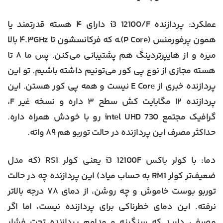
عملکرد
: پردازنده i3 12100/F دارای ۴ هسته قدرتمند یا
همون پرفورمنس (P Core)ـه که فرکانسشون تا ۴.۳GHz بالا
میره و از هایپرتردینگ هم پشتیبانی می‌کنن. پس ما ۸ تا
هسته مجازی از نوع پی کور می‌تونیم داشته باشیم. تو این
پردازنده خبری از E Core نیست و همه پی کور هستن. این
پردازنده ۱۲ مگابایت کش سطح ۳ داره و نسخه غیر F،
گرافیک مجتمع intel UHD 730 رو با خودش همراه داره.
حداکثر مصرف این پردازنده در حالت توربو هم ۸۹ واته.
دما
: با کولر باکس i3 12100F یعنی کولر RS1 (که مدل
ضعیف‌تر کولر RM1 به حساب میاد) این پردازنده چه در حالت
توربو بوست خاموش و چه روشن، از دمای ۷۸ درجه بالاتر
نرفته. این دمای خطرناکی برای پردازنده نیست، اما اگر
مصرفی دارید که سنگینه و مداوم پردازنده تحت فشار