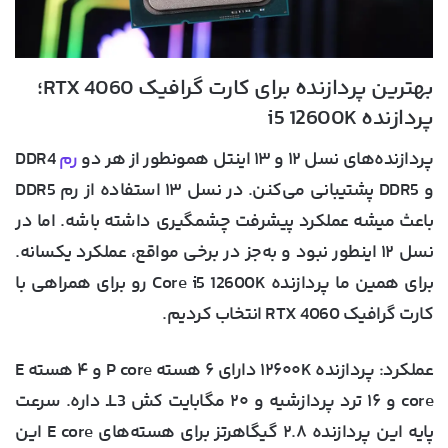
بهترین پردازنده برای کارت گرافیک RTX 4060؛
پردازنده i5 12600K
پردازنده‌های نسل ۱۲ و ۱۳ اینتل همونطور از هر دو
رم
DDR4
و DDR5 پشتیبانی می‌کنن. در نسل ۱۳ استفاده از رم DDR5
باعث میشه عملکرد پیشرفت چشمگیری داشته باشه. اما در
نسل ۱۲ اینطور نبود و به‌جز در برخی مواقع، عملکرد یکسانه.
برای همین ما پردازنده Core i5 12600K رو برای همراهی با
کارت گرافیک RTX 4060 انتخاب کردیم.
عملکرد
: پردازنده ۱۲۶۰۰K‍ دارای ۶ هسته P core و ۴ هسته E
core و ۱۶ ترد پردازشیه و ۲۰ مگابایت کش L3ـ داره. سرعت
پایه این پردازنده ۲.۸ گیگاهرتز برای هسته‌های E core این