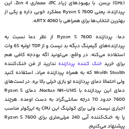
(GHz) برسن. با بهبودهای زیاد IPC، معماری Zen 4، این
پردازنده، یعنی Ryzen 5 7600 عملکرد خوبی داره و یکی از
بهترین انتخاب‌ها برای همراهی با RTX 4060ـه.
دما
: پردازنده Ryzen 5 7600 از نظر دما نسبت به
پردازنده‌های گیمینگ دیگه بد نیست و از TDP اولیه 65 وات
استفاده می‌کنه. در واقع، می‌تونید اگه بودجه کافی هم
برای خرید
خنک کننده پردازنده
ندارید از فن خنک‌کننده‌
Wraith Stealth که به همراه پردازنده میاد، استفاده کنید
ولی احتمالا دمای پردازنده تو بازی خیلی بالا بره. در تست‌های
دمای این پردازنده با Noctua NH-U14S، دمای Ryzen 5
7600 حدود 70 درجه سانتی‌گراد به دست اومده. هرچند
اجباری نیست، ولی برای کولینگ این CPU یه ایرکولر مناسب
یا یه خنک‌کننده آبی 240 میلی‌متری برای Ryzen 5 7600
پیشنهاد می‌کنیم.