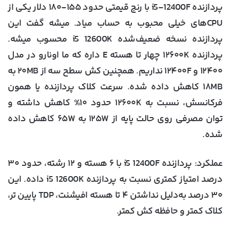
پردازنده i5-12400F با رنج قیمتی حدود ۱۵۵-۱۸۰ دلار یکی از
CPUهای خیلی محبوب به حساب میاد. میشه گفت این
پردازنده نسخه ضعیف‌شده‌ i5 12600K محسوب میشه.
پردازنده ۱۲۶۰۰K چهار تا هسته E داره که ما اونارو در مدل
۱۲۴۰۰ و ۱۲۴۰۰F نداریم. همچنین کش سطح سه از ۲۰MB به
۱۸MB کاهش داده شده. سرعت کلاک پردازنده یا همون
فرکانسش، نسبت به ۱۲۶۰۰K حدود ۱۰% کاهش داشته و
توان مصرفی روی حالت پایه از ۱۲۵W به ۶۵W کاهش داده
شده.
عملکرد
: پردازنده i5 12400F با ۶ هسته و ۱۲ رشته، حدود ۳۰
درصد امتیاز کمتری نسبت به پردازنده i5 12600K داده. این
۳۰ درصد به‌دلیل نداشتن ۴ تا هسته افیشنت، TDP پایین تر،
کلاک کمتر و حافظه کش کمتر.