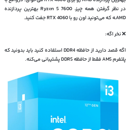
بهترین پردازنده AMD رو برای RTX 4060 می‌خوای. درواقع با
در نظر گرفتن همه چیز، Ryzen 5 7600 بهترین پردازنده‌
AMDـه که می‌تونید اون رو با RTX 4060 جفت کنید.
❌ نخر اگه:
اگه قصد دارید از حافظه DDR4 استفاده کنید باید بدونید که
پلتفرم AM5 فقط از حافظه DDR5 پشتیبانی می‌کنه.