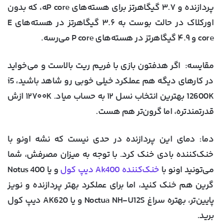
پردازنده و ۳.۷ گیگاهرتز برای هسته‌های P core‍ه، که بدون
اورکلاک در حالت بوست به ۳.۶ گیگاهرتز در هسته‌های E
core و ۴.۹ گیگاهرتز در هسته‌های P core می‌رسه.
مقایسه
: اگر هدفتون بازی با فریم ریت بالاست و می‌خواید
در کارهای دیگه هم عملکرد خیلی خوبی رو شاهد باشید، i5
12600K بهترین انتخاب نسل ۱۲ به حساب میاد. ۱۲۷۰۰K ازش
قدرتمندتره، اما گرون‌تر هم هست.
دما
: دمای این پردازنده در حدی نیست که نشه اونو با
خنک‌کننده بادی خنک کرد. با توجه به میزان مصرفش، شما
می‌تونید اونو با
خنک‌کننده Ak400 دیپ کول
و یا Notus 400
گرین هم خنک کنید، اما برای عملکرد بهتر پردازنده و نویز
پایین‌تر، بهتره سراغ Noctua NH-U12S و یا AK620 دیپ کول
برید.