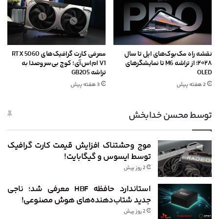
نقشه راه مک‌بوک‌های اپل تا سال
معرفی کارت گرافیک‌های RTX 5060
۲۰۲۸؛ از تراشه M6 تا نمایشگرهای
V1 ام‌اس‌آی؛ کوچ بی‌سروصدا به
OLED
تراشه GB205
2 هفته پیش
3 هفته پیش
توسط محسن خدابخش
موج وحشتناک افزایش قیمت کارت گرافیک
توسط ایسوس و گیگابایت!
2 روز پیش
استاندارد حافظه HBF معرفی شد؛ ناجی
جدید شتاب‌دهنده‌های هوش مصنوعی!
2 روز پیش