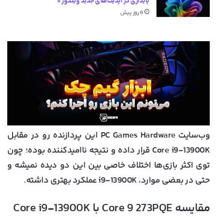
پایداری در آپدیت‌های جدید ویندوز ۱۱
6 روز پیش
وب‌سایت PC Games Hardware این پردازنده رو در مقابل
Core i9-13900K قرار داده و نتیجه ناامیدکننده بوده؛ چون
توی اکثر بازی‌ها اختلاف خاصی بین این دو دیده نمیشه و
حتی در بعضی موارد، i9-13900K عملکرد بهتری داشته.
مقایسه Core 9 273PQE با Core i9-13900K