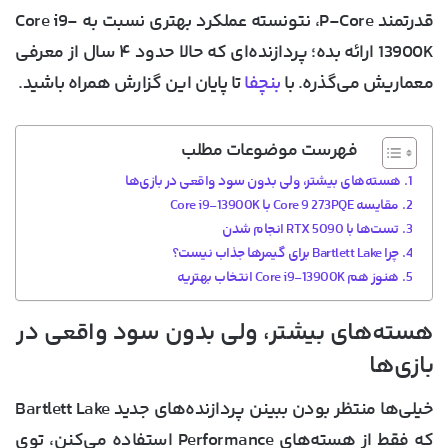
قدرتمند P-Core، نتونسته عملکرد بهتری نسبت به Core i9-
13900K ارائه بده؛ پردازنده‌ای که حالا حدود ۴ سال از معرفی
معماریش می‌گذره. با
بنچفا
تا پایان این گزارش همراه باشید.
فهرست موضوعات مطلب
هسته‌های بیشتر، ولی بدون سود واقعی در بازی‌ها
مقایسه Core 9 273PQE با Core i9-13900K
تست‌ها با RTX 5090 انجام شدن
چرا Bartlett Lake برای گیمرها جذاب نیست؟
هنوز هم Core i9-13900K انتخاب بهتریه
هسته‌های بیشتر، ولی بدون سود واقعی در
بازی‌ها
خیلی‌ها منتظر بودن ببینن پردازنده‌های جدید Bartlett Lake
که فقط از هسته‌های Performance استفاده می‌کنن، توی