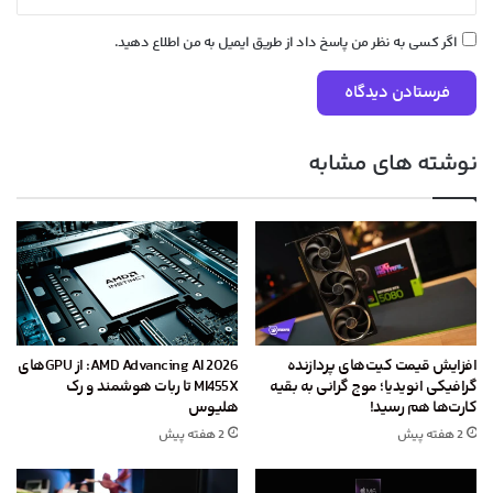
اگر کسی به نظر من پاسخ داد از طریق ایمیل به من اطلاع دهید.
نوشته های مشابه
افزایش قیمت کیت‌های پردازنده
AMD Advancing AI 2026: از GPU‌های
گرافیکی انویدیا؛ موج گرانی به بقیه
MI455X تا ربات هوشمند و رک
کارت‌ها هم رسید!
هلیوس
2 هفته پیش
2 هفته پیش