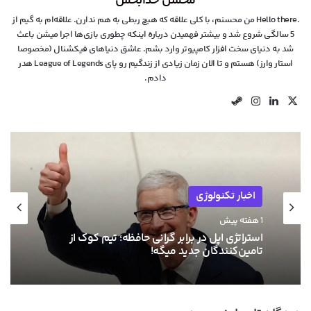
محسن خدابخش
.Hello there من محسنم، با کلی علاقه که هیچ ربطی به هم ندارن. علاقه‌ام به گیم از
5 سالگی شروع شد و بیشتر فهمیدن درباره اینکه چطوری بازی‌ها اجرا میشن باعث
شد به دنیای سخت افزار کامپیوتر وارد بشم. عاشق دنیاهای فیکشنال (مخصوصا
استار وارز) هستم و تا الان زمان زیادی از زندگیم رو پای League of Legends هدر
دادم.
X
لینکدین
اینستاگرام
استیم
اخبار تکنولوژی
1 هفته پیش
استراتژی اپل در برابر گرانی حافظه؛ تیم کوک از
تامین‌کنندگان جدید میگه!