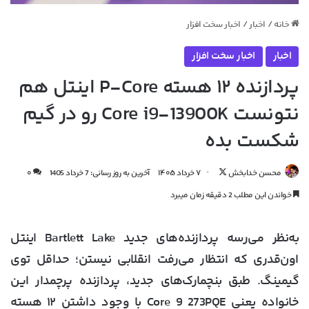
خانه
/
اخبار
/
اخبار سخت افزار
اخبار
اخبار سخت افزار
پردازنده ۱۲ هسته P-Core اینتل هم
نتونست Core i9-13900K رو در گیم
شکست بده
دنبال
محسن خدابخش
۷ خرداد ۱۴۰۵
آخرین به روز رسانی: 7 خرداد 1405
۰
کردن
خواندن این مطلب 2 دقیقه زمان میبرد
در
X
به‌نظر می‌رسه پردازنده‌های جدید Bartlett Lake اینتل
اون‌قدری که انتظار می‌رفت انقلابی نیستن؛ حداقل توی
گیمینگ. طبق بنچمارک‌های جدید، پردازنده پرچمدار این
خانواده یعنی Core 9 273PQE با وجود داشتن ۱۲ هسته