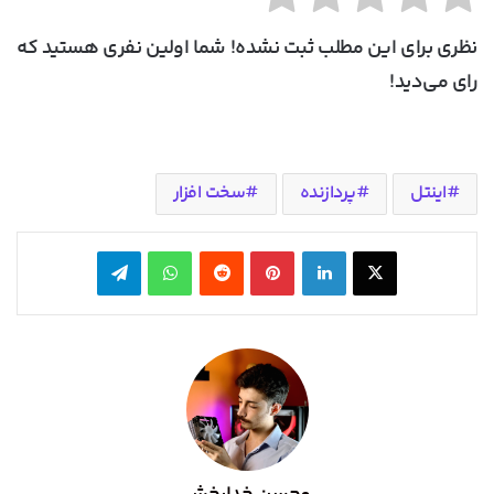
نظری برای این مطلب ثبت نشده! شما اولین نفری هستید که
رای می‌دید!
اینتل
پردازنده
سخت افزار
X
لینکدین
‫پین‌ترست
‫رددیت
واتس آپ
تلگرام