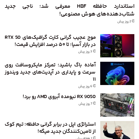
استاندارد حافظه HBF معرفی شد؛ ناجی جدید
شتاب‌دهنده‌های هوش مصنوعی!
2 روز پیش
موج عجیب گرانی کارت گرافیک‌های RTX 50
در بازار آسیا؛ تا ۵۰ درصد افزایش قیمت!
3 روز پیش
آماده باگ باشید؛ تمرکز مایکروسافت روی
سرعت و پایداری در آپدیت‌های جدید ویندوز
۱۱
6 روز پیش
RX 9050 نیومده آبروی AMD رو برد!
7 روز پیش
استراتژی اپل در برابر گرانی حافظه؛ تیم کوک
از تامین‌کنندگان جدید میگه!
1 هفته پیش