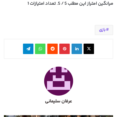
میانگین امتیاز این مطلب
5
/ 5. تعداد امتیازات
1
بازی
X
لینکدین
‫پین‌ترست
‫رددیت
واتس آپ
تلگرام
عرفان سلیمانی