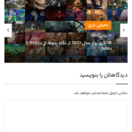
بازی
معرفی بازی
۳۰ دی ۱۴۰۲
۱۷ بهمن ۱۴۰۲
نقد و بررسی بازی The Finals; تولد یک پدیده‌؟
دیدگاهتان را بنویسید
10 بازی برتر سال 2023 از نگاه بنچفا: از Diablo تا
Zelda
نشانی ایمیل شما منتشر نخواهد شد.
د
ی
د
گ