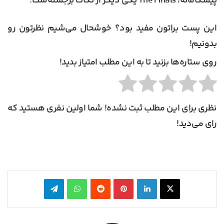
پیشگامانه، The Finals یکی دیگر از نکات برجسته‌ست.
این پست براتون مفید بود؟ خوشحال می‌شیم نظرتون رو
بدونیم!
روی ستاره‌ها بزنید تا به این مطلب امتیاز بدید!
نظری برای این مطلب ثبت نشده! شما اولین نفری هستید که
رای می‌دید!
X
لینکدین
‫پین‌ترست
‫رددیت
واتس آپ
تلگرام