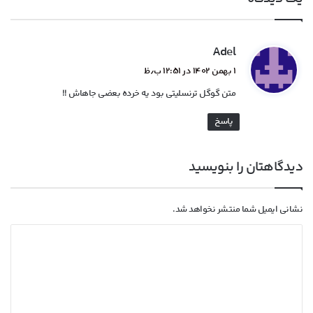
10 بازی برتر سال 2023 از نگاه بنچفا: از Diablo تا
Zelda
گ
Adel
ف
۱ بهمن ۱۴۰۲ در ۱۲:۵۱ ب٫ظ
ت
متن گوگل ترنسلیتی بود یه خرده بعضی جاهاش !!
:
پاسخ
دیدگاهتان را بنویسید
نشانی ایمیل شما منتشر نخواهد شد.
د
ی
د
گ