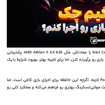
فورتنایت حداقل از پردازنده Intel Core i3-3225 یا معادلش مثل AMD Athlon II X4 638 پشتیبانی
بازی رو برآورده کنن، اما برای تجربه بهتر، بهبود شرایط با یک
: حداقل ۴ گیگابایت رم برای اجرای Fortnite لازمه. اگرچه این حافظه برای اجرای بازی کافی است، اما
گابایت یا بالاتر، قابلیت مولتی‌تسکینگ بهتری رو فراهم می‌کنه و عملکرد کلی رو